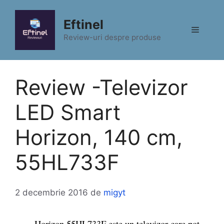
Sari
la
Eftinel
Meniu
conținut
Review-uri despre produse
Review -Televizor
LED Smart
Horizon, 140 cm,
55HL733F
2 decembrie 2016
de
migyt
Horizon 55HL733F este un televizor care pot