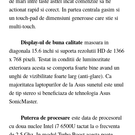
de mari intre taste astfel incat comenzile sa fie
actionat rapid si corect. In partea centrala gasim si
un touch-pad de dimensiuni generoase care stie si
multi-touch.
Display-ul de buna calitate
masoara in
diagonala 15.6 inchi si suporta rezolutii HD de 1366
x 768 pixeli. Testat in conditii de luminozitate
exterioara acesta se comporta foarte bine avand un
unghi de vizibilitate foarte larg (anti-glare). Ca
majoritatea laptopurilor de la Asus sunetul este unul
de tip stereo si beneficiaza de tehnologia Asus
SonicMaster.
Puterea de procesare
este data de procesorul
cu doua nuclee Intel i7 6500U tactat la o frecventa
de 2.5 Ghz. In modul Turbo Boost acesta poate