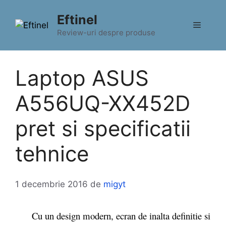
Sari
Eftinel
la
Meniu
conținut
Review-uri despre produse
Laptop ASUS
A556UQ-XX452D
pret si specificatii
tehnice
1 decembrie 2016
de
migyt
Cu un design modern, ecran de inalta definitie si