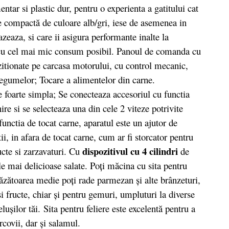
ntar si plastic dur, pentru o experienta a gatitului cat
e compactă de culoare alb/gri, iese de asemenea in
zeaza, si care ii asigura performante inalte la
, cu cel mai mic consum posibil. Panoul de comanda cu
ozitionate pe carcasa motorului, cu control mecanic,
 legumelor; Tocare a alimentelor din carne.
 foarte simpla; Se conecteaza accesoriul cu functia
ire si se selecteaza una din cele 2 viteze potrivite
unctia de tocat carne, aparatul este un ajutor de
tii, in afara de tocat carne, cum ar fi storcator pentru
dispozitivul cu 4 cilindri
ructe si zarzavaturi. Cu
de
ele mai delicioase salate. Poți măcina cu sita pentru
răzătoarea medie poți rade parmezan și alte brânzeturi,
i fructe, chiar și pentru gemuri, umpluturi la diverse
ușilor tăi. Sita pentru feliere este excelentă pentru a
covii, dar și salamul.