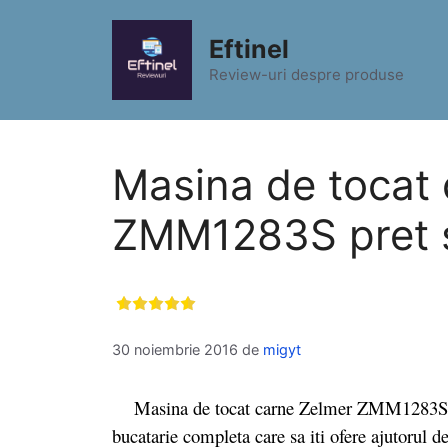
Sari
la
Eftinel
conținut
Review-uri despre produse
Masina de tocat
ZMM1283S pret si
30 noiembrie 2016
de
migyt
Masina de tocat carne Zelmer ZMM1283S este
bucatarie completa care sa iti ofere ajutorul d