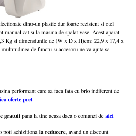
onate dintr-un plastic dur foarte rezistent si otel
tat manual cat si la masina de spalat vase. Acest aparat
 4,3 Kg si dimensiunile de (W x D x H)cm: 22,9 x 17,4 x
 multitudinea de functii si accesorii ne va ajuta sa
.
ina performant care sa faca fata cu brio indiferent de
ica oferte pret
e gratuit
aici
pana la tine acasa daca o comanzi de
la reducere
 poti achizitiona
, avand un discount