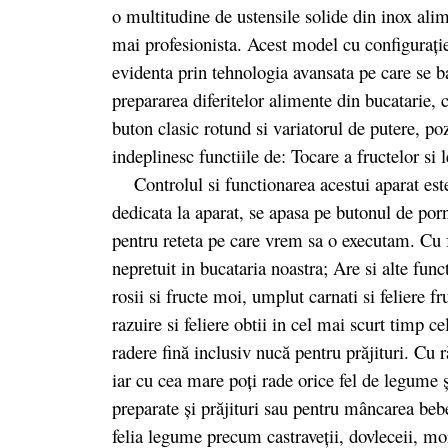
o multitudine de ustensile solide din inox alime
mai profesionista. Acest model cu configuraţi
evidenta prin tehnologia avansata pe care se ba
prepararea diferitelor alimente din bucatarie
buton clasic rotund si variatorul de putere, p
indeplinesc functiile de: Tocare a fructelor si
Controlul si functionarea acestui aparat este
dedicata la aparat, se apasa pe butonul de porn
pentru reteta pe care vrem sa o executam. Cu f
nepretuit in bucataria noastra; Are si alte func
rosii si fructe moi, umplut carnati si feliere f
razuire si feliere obtii in cel mai scurt timp c
radere fină inclusiv nucă pentru prăjituri. Cu 
iar cu cea mare poți rade orice fel de legume ș
preparate și prăjituri sau pentru mâncarea bebel
felia legume precum castraveții, dovleceii, mor