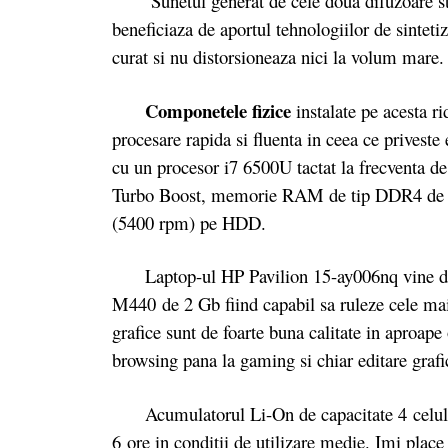
Sunetul generat de cele doua difuzoare ster
beneficiaza de aportul tehnologiilor de sinte
curat si nu distorsioneaza nici la volum mare.
Componetele fizice
instalate pe acesta ri
procesare rapida si fluenta in ceea ce priveste
cu un procesor i7 6500U tactat la frecventa d
Turbo Boost, memorie RAM de tip DDR4 de 8 G
(5400 rpm) pe HDD.
Laptop-ul HP Pavilion 15-ay006nq vine d
M440 de 2 Gb fiind capabil sa ruleze cele mai
grafice sunt de foarte buna calitate in aproape 
browsing pana la gaming si chiar editare graf
Acumulatorul Li-On de capacitate 4 celule ii
6 ore in conditii de utilizare medie. Imi place