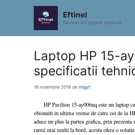
Sari
la
Eftinel
conținut
Review-uri despre produse
Laptop HP 15-ay
specificatii tehni
16 noiembrie 2016
de
migyt
HP Pavilion 15-ay006nq este un laptop care p
obisnuiti in ultima vreme de catre cei de la HP
aduce un plus la partea grafica, prin prezenta
ramii mai multi la bord, acesta ofera o solutie 