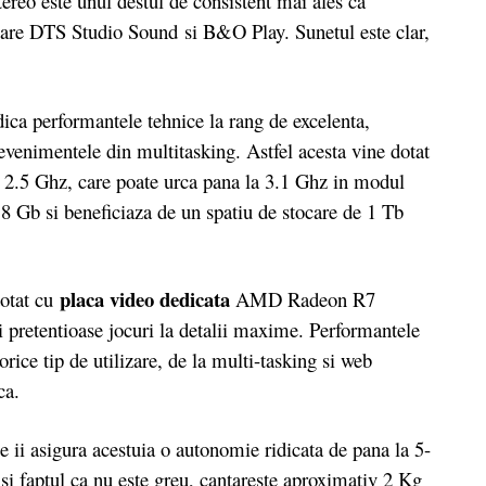
eo este unul destul de consistent mai ales ca
tizare DTS Studio Sound si B&O Play. Sunetul este clar,
dica performantele tehnice la rang de excelenta,
 evenimentele din multitasking. Astfel acesta vine dotat
e 2.5 Ghz, care poate urca pana la 3.1 Ghz in modul
b si beneficiaza de un spatiu de stocare de 1 Tb
placa video dedicata
otat cu
AMD Radeon R7
 pretentioase jocuri la detalii maxime. Performantele
orice tip de utilizare, de la multi-tasking si web
ica.
 asigura acestuia o autonomie ridicata de pana la 5-
 si faptul ca nu este greu, cantareste aproximativ 2 Kg