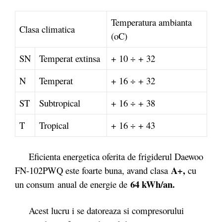
Temperatura ambianta
Clasa climatica
(oC)
SN
Temperat extinsa
+ 10 ÷ + 32
N
Temperat
+ 16 ÷ + 32
ST
Subtropical
+ 16 ÷ + 38
T
Tropical
+ 16 ÷ + 43
Eficienta energetica oferita de frigiderul Daewoo
A+,
FN-102PWQ este foarte buna, avand clasa
cu
64 kWh/an.
un consum anual de energie de
Acest lucru i se datoreaza si compresorului