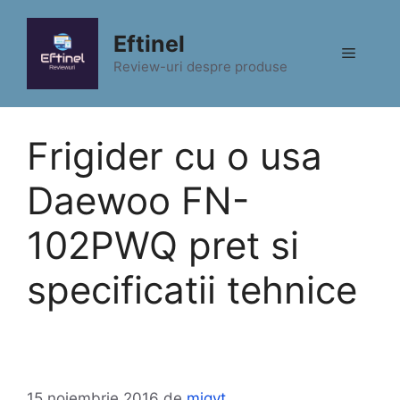
Sari
la
Eftinel
Meniu
conținut
Review-uri despre produse
Frigider cu o usa
Daewoo FN-
102PWQ pret si
specificatii tehnice
15 noiembrie 2016
de
migyt