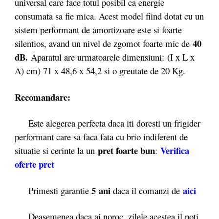
universal care face totul posibil ca energie
consumata sa fie mica. Acest model fiind dotat cu un
sistem performant de amortizoare este si foarte
40
silentios, avand un nivel de zgomot foarte mic de
dB.
Aparatul are urmatoarele dimensiuni: (I x L x
A) cm) 71 x 48,6 x 54,2 si o greutate de 20 Kg.
Recomandare:
Este alegerea perfecta daca iti doresti un frigider
performant care sa faca fata cu brio indiferent de
pret foarte bun
Verifica
situatie si cerinte la un
:
oferte pret
5 ani
aici
Primesti garantie
daca il comanzi de
Deasemenea daca ai noroc, zilele acestea il poti