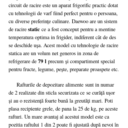
circuit de racire este un aparat frigorific practic dotat
cu tehnologii de varf fiind perfect pentru o persoana,
cu diverse preferințe culinare. Daewoo are un sistem
static
de racire
ce a fost conceput pentru a mentine
temperatura optima in frigider, indiferent cât de des
se deschide ușa. Acest model cu tehnologie de racire
statica are un volum net generos in zona de
79 l
refrigerare de
precum și compartiment special
pentru fructe, legume, pește, preparate proaspete etc.
Rafturile de depozitare alimente
sunt in numar
de 2 realizate din sticla securizata ce se curăță ușor
și au o rezistență foarte bună la greutăți mari. Poti
plasa recipiente grele, de pana la 25 de kg, pe aceste
rafturi. Un mare avantaj al acestui model este ca
pozitia raftului 1 din 2 poate fi ajustată după nevoi în