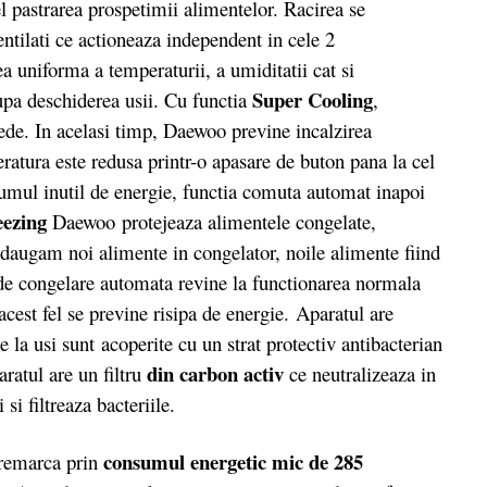
fel pastrarea prospetimii alimentelor. Racirea se
entilati ce actioneaza independent in cele 2
a uniforma a temperaturii, a umiditatii cat si
Super Cooling
dupa deschiderea usii. Cu functia
,
ede. In acelasi timp, Daewoo previne incalzirea
eratura este redusa printr-o apasare de buton pana la cel
umul inutil de energie, functia comuta automat inapoi
eezing
Daewoo protejeaza alimentele congelate,
daugam noi alimente in congelator, noile alimente fiind
e congelare automata revine la functionarea normala
cest fel se previne risipa de energie. Aparatul are
 la usi sunt acoperite cu un strat protectiv antibacterian
din carbon activ
aratul are un filtru
ce neutralizeaza in
si filtreaza bacteriile.
consumul energetic mic de 285
remarca prin