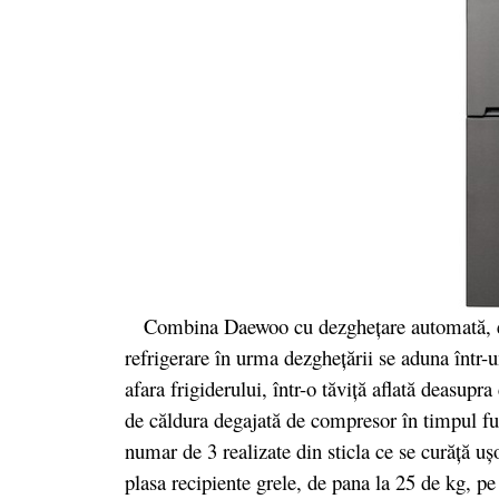
Combina Daewoo cu dezgheţare automată, este 
refrigerare în urma dezgheţării se aduna într-u
afara frigiderului, într-o tăviţă aflată deasupr
de căldura degajată de compresor în timpul fun
numar de 3 realizate din sticla ce se curăță ușo
plasa recipiente grele, de pana la 25 de kg, pe