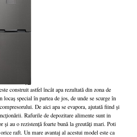
construit astfel încât apa rezultată din zona de
n locaş special în partea de jos, de unde se scurge în
a compresorului. De aici apa se evapora, ajutată fiind şi
cţionării. Rafurile de depozitare alimente sunt in
r și au o rezistență foarte bună la greutăți mari. Poti
 orice raft. Un mare avantaj al acestui model este ca