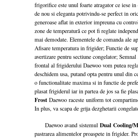
frigorifice este unul foarte atragator ce iese in
de nou si eleganta potrivindu-se perfect in ori
generoase aflat in exterior impreuna cu contr
zone de temperatură ce pot fi reglate independ
mai demodate. Elementele de comanda ale apar
Afisare temperatura in frigider; Functie de sup
avertizare pentru sectiune congelator; Semnal
frontal al frigiderului Daewoo vom putea regla
deschidem usa, putand opta pentru unul din c
o functionalitate maxima si in functie de prefer
plasat frigiderul iar in partea de jos sa fie pl
Frost
Daewoo raceste uniform tot compartiment
In plus, va scapa de grija dezghetarii congelat
Dual Cooling/M
Daewoo avand sistemul
pastrarea alimentelor proaspete in frigider. Pr