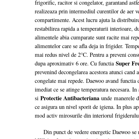
frigorific, racitor si congelator, garantand ast
realizeaza prin intermediul curentilor de aer v
compartimente. Acest lucru ajuta la distribuire
restabilirea rapida a temperaturii interioare, 
alimentele abia cumparate sunt racite mai rep
alimentelor care se afla deja in frigider. Temp
mai redus nivel de 2°C. Pentru a preveni cons
Super Fr
dupa aproximativ 6 ore. Cu functia
prevenind decongelarea acestora atunci cand a
congelate mai repede. Daewoo avand functia d
imediat ce se atinge temperatura necesara. In a
Protectie Antibacteriana
si
unde
manerele de
ce asigura un nivel sporit de igiena. In plus ap
mod activ mirosurile din interiorul frigiderului 
Din punct de vedere energetic Daewoo se 