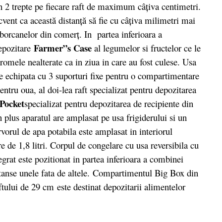
 în 2 trepte pe fiecare raft de maximum câţiva centimetri.
cvent ca această distanţă să fie cu câţiva milimetri mai
borcanelor din comerţ. In partea inferioara a
Farmer”s Case
depozitare
al legumelor si fructelor ce le
romele nealterate ca in ziua in care au fost culese. Usa
te echipata cu 3 suporturi fixe pentru o compartimentare
ntru oua, al doi-lea raft specializat pentru depozitarea
Pocket
specializat pentru depozitarea de recipiente din
n plus aparatul are amplasat pe usa frigiderului si un
vorul de apa potabila este amplasat in interiorul
re de 1,8 litri. Corpul de congelare cu usa reversibila cu
grat este pozitionat in partea inferioara a combinei
etanse unele fata de altele. Compartimentul Big Box din
ftului de 29 cm este destinat depozitarii alimentelor