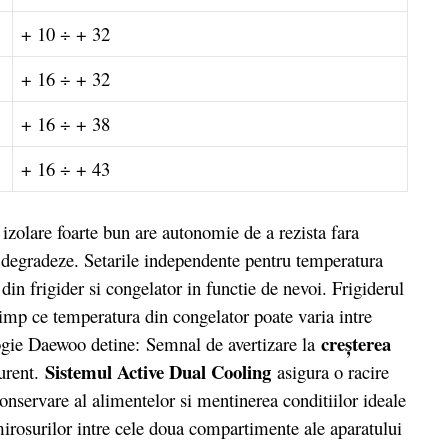
+ 10 ÷ + 32
+ 16 ÷ + 32
+ 16 ÷ + 38
+ 16 ÷ + 43
e foarte bun are autonomie de a rezista fara
 degradeze. Setarile independente pentru temperatura
in frigider si congelator in functie de nevoi. Frigiderul
timp ce temperatura din congelator poate varia intre
creşterea
ologie Daewoo detine: Semnal de avertizare la
Sistemul Active Dual Cooling
urent.
asigura o racire
nservare al alimentelor si mentinerea conditiilor ideale
irosurilor intre cele doua compartimente ale aparatului