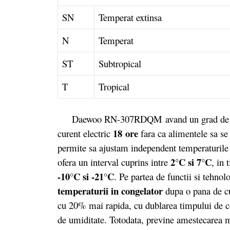
SN
Temperat extinsa
N
Temperat
ST
Subtropical
T
Tropical
Daewoo RN-307RDQM avand un grad de izolar
18 ore
curent electric
fara ca alimentele sa se
permite sa ajustam independent temperaturile d
2°C si 7°C
ofera un interval cuprins intre
, in 
-10°C si -21°C
. Pe partea de functii si tehn
temperaturii in congelator
dupa o pana de c
cu 20% mai rapida, cu dublarea timpului de co
de umiditate. Totodata, previne amestecarea m