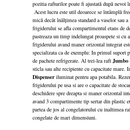
pozitia rafturilor poate fi ajustată după nevoi
Acest lucru este util deoarece se întâmplă fre
mică decât înălţimea standard a vaselor sau a 
frigiderului se afla compartimentul etans de 
pastreaza un timp indelungat proaspete si cu a
frigiderului avand maner orizontal integrat es
specializata ca de exemplu: In primul suport pe
Jumbo 
de pachete refrigerate. Al trei-lea raft
sticla sau alte recipiente cu capacitate mare. I
Dispenser
iluminat pentru apa potabila. Rezer
frigiderului pe usa si are o capacitate de stoca
deschidere spre dreapta si maner orizontal inte
avand 3 compartimente tip sertar din plastic 
partea de jos al congelatorului cu inaltimea ra
congelate de mari dimensiuni.