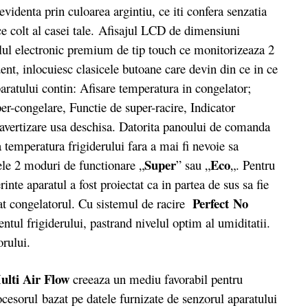
 evidenta prin culoarea argintiu, ce iti confera senzatia
ce colt al casei tale. Afisajul LCD de dimensiuni
olul electronic premium de tip touch ce monitorizeaza 2
ent, inlocuiesc clasicele butoane care devin din ce in ce
atului contin: Afisare temperatura in congelator;
er-congelare, Functie de super-racire, Indicator
 avertizare usa deschisa. Datorita panoului de comanda
 temperatura frigiderului fara a mai fi nevoie sa
Super
Eco
ele 2 moduri de functionare „
” sau „
„. Pentru
inte aparatul a fost proiectat ca in partea de sus sa fie
Perfect
No
asat congelatorul. Cu sistemul de racire
ul frigiderului, pastrand nivelul optim al umiditatii.
orului.
ulti Air Flow
creeaza un mediu favorabil pentru
ocesorul bazat pe datele furnizate de senzorul aparatului