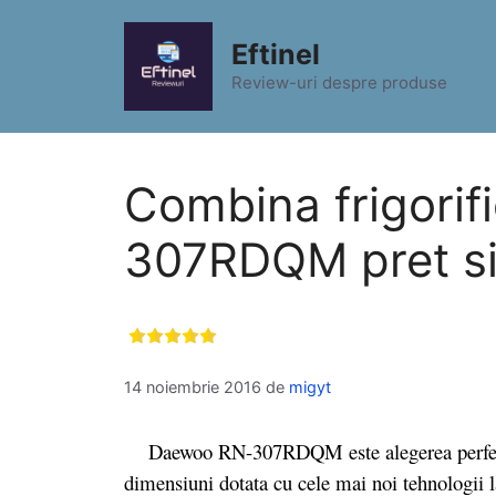
Sari
la
Eftinel
conținut
Review-uri despre produse
Combina frigori
307RDQM pret si 
14 noiembrie 2016
de
migyt
Daewoo RN-307RDQM este alegerea perfecta 
dimensiuni dotata cu cele mai noi tehnologii 