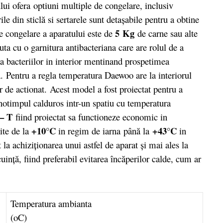
 ofera optiuni multiple de congelare, inclusiv
le din sticlă si sertarele sunt detașabile pentru a obtine
5 Kg
e congelare a aparatului este de
de carne sau alte
ta cu o garnitura antibacteriana care are rolul de a
 bacteriilor in interior mentinand prospetimea
. Pentru a regla temperatura Daewoo are la interiorul
or de actionat. Acest model a fost proiectat pentru a
anotimpul calduros intr-un spatiu cu temperatura
 – T
fiind proiectat sa functioneze economic in
+10°C
+43°C
ite de la
in regim de iarna
până la
in
la achiziţionarea unui astfel de aparat şi mai ales la
uinţă, fiind preferabil evitarea încăperilor calde, cum ar
Temperatura ambianta
(oC)