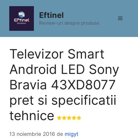
Sari
la
Eftinel
Meniu
conținut
Review-uri despre produse
Televizor Smart
Android LED Sony
Bravia 43XD8077
pret si specificatii
tehnice
13 noiembrie 2016
de
migyt