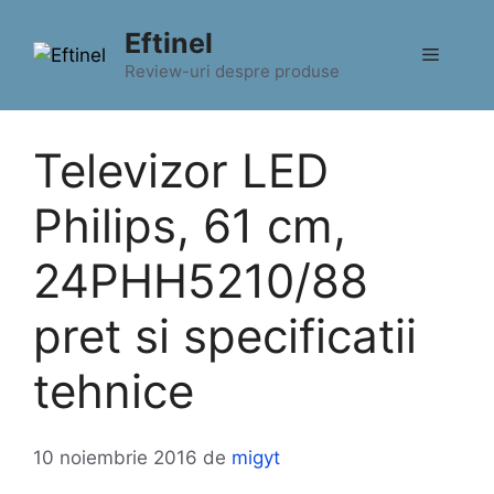
Sari
Eftinel
la
Meniu
conținut
Review-uri despre produse
Televizor LED
Philips, 61 cm,
24PHH5210/88
pret si specificatii
tehnice
10 noiembrie 2016
de
migyt