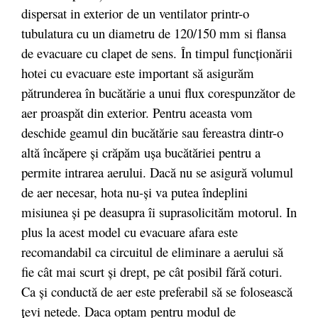
dispersat in exterior
de un ventilator printr-o
tubulatura cu un diametru de 120/150 mm si flansa
de evacuare cu clapet de sens. În timpul funcţionării
hotei cu evacuare este important să asigurăm
pătrunderea în bucătărie a unui flux corespunzător de
aer proaspăt din exterior. Pentru aceasta vom
deschide geamul din bucătărie sau fereastra dintr-o
altă încăpere şi crăpăm uşa bucătăriei pentru a
permite intrarea aerului. Dacă nu se asigură volumul
de aer necesar, hota nu-şi va putea îndeplini
misiunea şi pe deasupra îi suprasolicităm motorul. In
plus la acest model cu evacuare afara este
recomandabil ca circuitul de eliminare a aerului să
fie cât mai scurt şi drept, pe cât posibil fără coturi.
Ca şi conductă de aer este preferabil să se folosească
ţevi netede. Daca optam pentru modul de