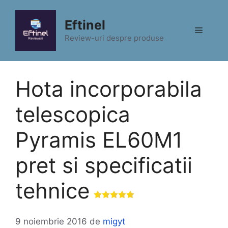
Sari
la
Eftinel
Meniu
conținut
Review-uri despre produse
Hota incorporabila
telescopica
Pyramis EL60M1
pret si specificatii
tehnice
9 noiembrie 2016
de
migyt