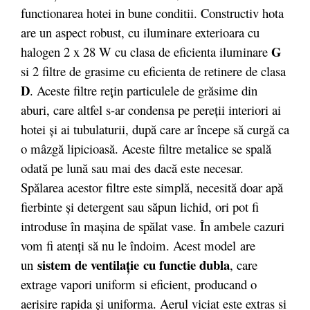
functionarea hotei in bune conditii. Constructiv hota
are un aspect robust, cu iluminare exterioara cu
G
halogen 2 x 28 W cu clasa de eficienta iluminare
si 2 filtre de grasime cu eficienta de retinere de clasa
D
. Aceste filtre reţin particulele de grăsime din
aburi, care altfel s-ar condensa pe pereţii interiori ai
hotei şi ai tubulaturii, după care ar începe să curgă ca
o mâzgă lipicioasă. Aceste filtre metalice se spală
odată pe lună sau mai des dacă este necesar.
Spălarea acestor filtre este simplă, necesită doar apă
fierbinte şi detergent sau săpun lichid, ori pot fi
introduse în maşina de spălat vase. În ambele cazuri
vom fi atenţi să nu le îndoim. Acest model are
sistem de ventilaţie
cu functie dubla
un
, care
extrage vapori uniform si eficient, producand o
aerisire rapida şi uniforma. Aerul viciat este extras si