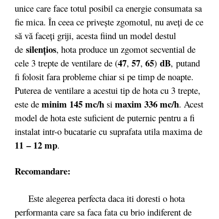
unice care face totul posibil ca energie consumata sa
fie mica. În ceea ce priveşte zgomotul, nu aveţi de ce
să vă faceţi griji, acesta fiind un model destul
silenţios
de
, hota produce un zgomot secvential de
47
57
65
dB
cele 3 trepte de ventilare de (
,
,
)
,
putand
fi folosit fara probleme chiar si pe timp de noapte.
Puterea de ventilare a acestui tip de hota cu 3 trepte,
minim 145 mc/h
maxim 336 mc/h
este de
si
. Acest
model de hota este suficient de puternic pentru a fi
instalat intr-o bucatarie cu suprafata utila maxima de
11 – 12 mp
.
Recomandare:
Este alegerea perfecta daca iti doresti o hota
performanta care sa faca fata cu brio indiferent de