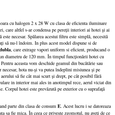
oara cu halogen 2 x 28 W cu clasa de eficienta iluminare
i, care altfel s-ar condensa pe pereţii interiori ai hotei şi ai
 este necesar. Spălarea acestui filtru este simplă, necesită
enţi să nu-l îndoim. In plus acest model dispune si de
 dubla
, care extrage vapori uniform si eficient, producand o
u un diametru de 120 mm. În timpul funcţionării hotei cu
r. Pentru aceasta vom deschide geamul din bucătărie sau
r necesar, hota nu-şi va putea îndeplini misiunea şi pe
rului să fie cât mai scurt şi drept, pe cât posibil fără
lare in interior mai ales in anotimpul rece, aerul viciat din
rie. Corpul hotei este prevăzută pe exterior cu o suprafaţă
E
cand parte din clasa de consum
. Acest lucru i se datoreaza
ta sa fie mica. În ceea ce priveşte zgomotul, nu aveţi de ce