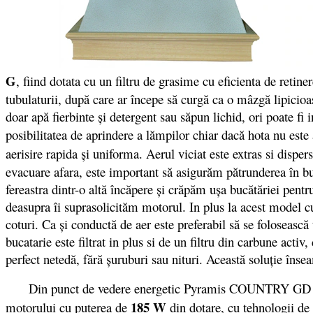
G
, fiind dotata cu un filtru de grasime cu eficienta de retine
tubulaturii, după care ar începe să curgă ca o mâzgă lipicioas
doar apă fierbinte şi detergent sau săpun lichid, ori poate f
posibilitatea de aprindere a lămpilor chiar dacă hota nu est
aerisire rapida şi uniforma. Aerul viciat este extras si disper
evacuare afara, este important să asigurăm pătrunderea în bu
fereastra dintr-o altă încăpere şi crăpăm uşa bucătăriei pent
deasupra îi suprasolicităm motorul. In plus la acest model cu 
coturi. Ca şi conductă de aer este preferabil să se foloseasc
bucatarie este filtrat in plus si de un filtru din carbune acti
perfect netedă, fără şuruburi sau nituri. Această soluţie înse
Din punct de vedere energetic Pyramis COUNTRY GD se 
185 W
motorului cu puterea de
din dotare, cu tehnologii de 