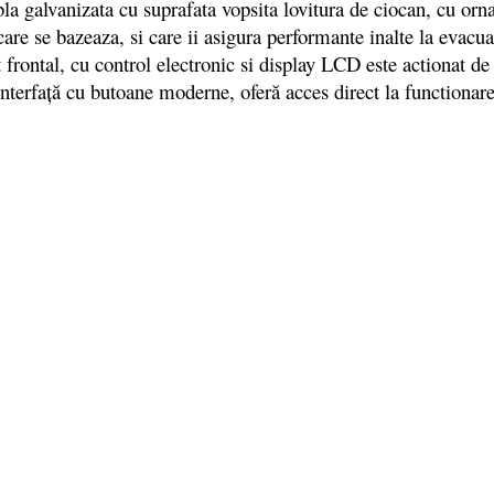
tabla galvanizata cu suprafata vopsita lovitura de ciocan, cu or
are se bazeaza, si care ii asigura performante inalte la evacu
ontal, cu control electronic si display LCD este actionat de pa
nterfaţă cu butoane moderne, oferă acces direct la functionare