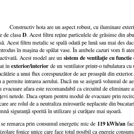
Constructiv hota are un aspect robust, cu iluminare exteri
D
re de clasa
. Acest filtru reţine particulele de grăsime din abur
ă. Acest filtru metalic se spală odată pe lună sau mai des dacă
i introdus în maşina de spălat vase. În ambele cazuri vom fi at
sistem de ventilaţie cu functie
e activată. Acest model are un
exterior/interior
sat in
de un ventilator printr-o tubulatura c
cătărie a unui flux corespunzător de aer proaspăt din exterio
ru a permite intrarea aerului. Dacă nu se asigură volumul de ae
evacuare afara este recomandabil ca circuitul de eliminare a ae
ă ţevi netede. Daca optam pentru modul de evacuare prin recircu
v, care are rolul de a neutraliza mirosurile neplacute din bucata
amnă siguranţă sporită în utilizare şi curăţare mai uşoară.
119 kWh/an
remarca prin consumul energetic mic de
fa
izolare fonice unice care face totul posibil ca energie consuma