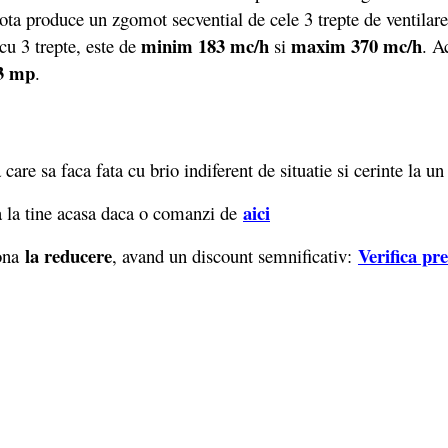
hota produce un zgomot secvential de cele 3 trepte de ventilare
minim 183 mc/h
maxim 370 mc/h
cu 3 trepte, este de
si
. A
13 mp
.
re sa faca fata cu brio indiferent de situatie si cerinte la u
aici
 la tine acasa daca o comanzi de
la reducere
Verifica pr
iona
, avand un discount semnificativ: