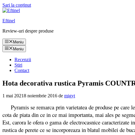
Sari la conținut
Eftinel
Review-uri despre produse
Meniu
Meniu
Recenzii
Stiri
Contact
Hota decorativa rustica Pyramis COUNTRY 
1 mai 2021
8 noiembrie 2016
de
migyt
Pyramis se remarca prin varietatea de produse pe care le pune
cota de piata din ce in ce mai importanta, mai ales pe segme
Est, carora le ofera o gama de electrocasnice caracterizate 
rustica de perete ce se incorporeaza in blatul mobilei de bu