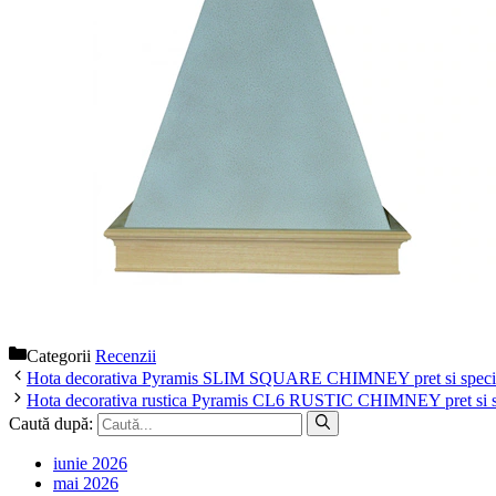
Categorii
Recenzii
Hota decorativa Pyramis SLIM SQUARE CHIMNEY pret si specific
Hota decorativa rustica Pyramis CL6 RUSTIC CHIMNEY pret si spe
Caută după:
iunie 2026
mai 2026