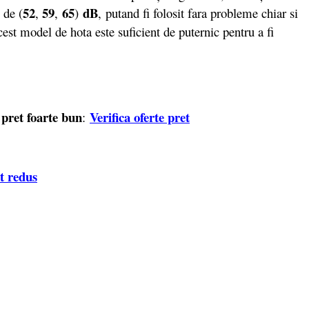
52
59
65
dB
 de (
,
,
)
,
putand fi folosit fara probleme chiar si
cest model de hota este suficient de puternic pentru a fi
pret foarte bun
Verifica oferte pret
n
:
et redus