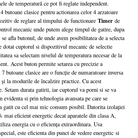
nele de temperatură ce pot fi reglate independent.
4 butoane clasice pentru actionarea celor 4 arzatoare
Timer
ozitiv de reglare al timpului de functionare
de
control mecanic unde putem alege timpul de gatire, dupa
 se afla butonul, de unde avem posibilitatea de a selecta
e dotat cuptorul si dispozitivul mecanic de selectie
itatea sa selectam nivelul de temperatura necesar de la
ent. Acest buton permite setarea cu precizie a
u 7 butoane clasice are o funcţie de numaratoare inversa
 şi la modurile de încalzire practice. Cu acest
Setam durata gatirii, iar cuptorul va porni si se va
 evidenta si prin tehnologia avansata pe care se
la gatit cu cel mai mic consum posibil. Datorita izolaţiei
% mai eficient energetic decat aparatele din clasa A,
iliza energia cu o eficienţa extraordinara. Usa
ecial, este eficienta din punct de vedere energetic si