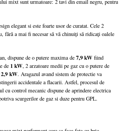
ului mixt sunt urmatoare: 2 tavi din email negru, pentru
n elegant si este foarte usor de curatat. Cele 2
 fără a mai fi necesar să vă chinuiţi să ridicaţi oalele
7,9 kW
an, dispune de o putere maxima de
fiind
1 kW
re de
, 2 arzatoare medii pe gaz cu o putere de
2,9 kW
e
. Aragazul avand sistem de protectie va
ingerii accidentale a flacarii. Astfel, procesul de
ul cu control mecanic dispune de aprindere electrica
impotriva scurgerilor de gaz si duze pentru GPL.
agaz mixt performant care sa faca fata cu brio