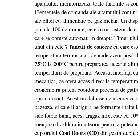
aparatului, monitorizeaza toate functiile si zo
Elementele de comanda ale aparatului contin: 
ale plitei cu alimentare pe gaz metan. Un disp
pana la 100 de minute, ce este un sistem de 
care se opreste automat; In dreapta Timer-ului
7 functii
de coacere
unul din cele
cu care est
temperatura termostatat, de unde avem posibil
75°C
200°C
la
pentru prepararea fiecarui alim
temperaturii de preparare. Aceasta interfaţa c
mecanica, ce ofera acces direct la temperatura
cronometru putem coordona procesul de gatire. 
opri automat. Acest model iese de asemenea in
bazeaza, si care ii asigura performante inalte 
sale foarte buna, acest aragaz mixt este cu 10
menţinand caldura în interior pentru a putea ut
Cool Doors (CD)
cuptorului
din geam dublu sp