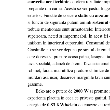
convectie
aer fierbinte
ce ofera rezultate imp
preparate din carne. Acesta se vor pastra fraged
static cu arzator
exterior. Functie de coacere
sistemul 
si functii de siguranta putem aminti
trebuie mentionate sunt urmatoarele: Interioru
superioara, neted şi impermeabil. În acest fel c
uniform în interiorul cuptorului. Consumul de e
Grasimile nu se vor depune pe stratul de email
care doresc sa prepare acasa paine, lasagna, ta
tava specială, adancă de 5 cm. Tava este email
robinet, fara a mai utiliza produse chimice de 
murdari așa ușor, deoarece marginile tăvii sun
grasime.
2000 W
Beko are o putere de
si promite s
experienta placuta in ceea ce priveste gatitul
0,83 KWh/ciclu
energie de
de coacere cu rezi