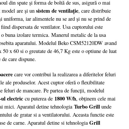
oul din spate şi forma de boltă de sus, asigură o mai
sistem de ventilaţie
st model are şi un
, care distribuie
 uniforma, iar alimentele nu se ard şi nu se prind de
 fiind dispersata de ventilator. Usa cuptorului este
ra o buna izolare termica. Manerul metalic de la usa
e deosebita aparatului. Modelul Beko CSM52120DW avand
 50 x 60 si o greutate de 46,7 Kg este o optiune de luat
e de care dispune.
oacere
care vor contribui la realizarea a diferitelor feluri
le ale produselor. Acest cuptor oferă o flexibilitate
 feluri de mancare. Pe partea de funcții, modelul
l-ul electric
1800 W/h
cu puterea de
, obţinem cele mai
Turbo Grill
mai mici. Aparatul detine tehnologia
unde
tului de gratar si a ventilatorului. Aceasta functie este
Grill
roase de carne. Aparatul detine si tehnologia