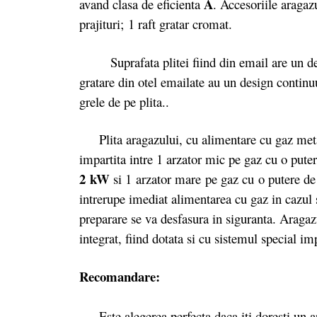
A
avand clasa de eficienta
. Accesoriile aragaz
prajituri; 1 raft gratar cromat.
Suprafata plitei fiind din email are un desig
gratare din otel emailate au un design continuu,
grele de pe plita..
Plita aragazului, cu alimentare cu gaz met
impartita intre 1 arzator mic pe gaz cu o pute
2 kW
si 1 arzator mare pe gaz cu o putere d
intrerupe imediat alimentarea cu gaz in cazul st
preparare se va desfasura in siguranta. Aragaz
integrat, fiind dotata si cu sistemul special 
Recomandare:
Este alegerea perfecta daca iti doresti un ar