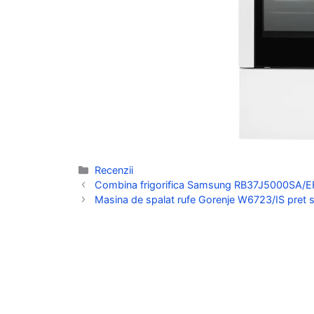
Categorii
Recenzii
Combina frigorifica Samsung RB37J5000SA/EF pr
Masina de spalat rufe Gorenje W6723/IS pret si 