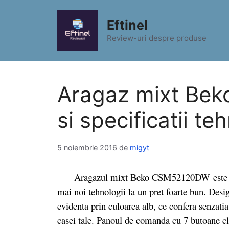
Sari
la
Eftinel
conținut
Review-uri despre produse
Aragaz mixt Be
si specificatii te
5 noiembrie 2016
de
migyt
Aragazul mixt Beko CSM52120DW este alege
mai noi tehnologii la un pret foarte bun. Desig
evidenta prin culoarea alb, ce confera senzatia
casei tale. Panoul de comanda cu 7 butoane cl