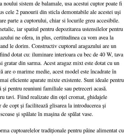
a noului sistem de balamale, usa acestui cuptor poate fi
s cele 2 panourii din sticla demontabile ale acestei uşi
re parte a cuptorului, chiar si locurile greu accesibile.
etalic, iar spatiul pentru depozitarea ustensilelor pentru
gazului ne ofera, in plus, certitudinea ca vom avea la
cand le dorim. Constructiv cuptorul aragazului are un
 fiind dotat cu: iluminare interioara cu bec de 40 W, tava
si gratar din sarma. Acest aragaz mixt este dotat cu un
acă are o marime medie, acest model este încadrate în
 mai eficiente aparate mixte existente. Sunt ideale pentru
și pentru reuniuni familiale sau petreceri acasă.
u tavi. Fiind realizate din oţel cromat, ghidajele
 de copt şi facilitează glisarea la introducerea şi
 scoase şi spălate în maşina de spălat vase.
ma cuptoarelelor tradiţionale pentru pâine alimentat cu