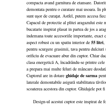
compacta avand garnitura de etansare. Datorit
demontata pentru o curatare mai usoara. In plu
sunt uşor de curaţat. Astfel, putem accesa fieca
Capacul de protectie al plitei aragazului este m
bucatarie inspirat plasat in partea de jos a ara
indemana toate accesoriile importante, exact 
55 litri
aspect robust cu un spatiu interior de
,
pentru scurgere grasimii, tava pentru dulciuri 
orificiu de evacuare abur din cuptor. Chiar d
clasa energetică A, încadrându-se printre cele
a prepara mai multe feluri de mâncare deodată 
ghidaje de sarma
Cuptorul are in dotare
pentr
laterale demontabile asigură stabilitatea tăvilor
scoaterea acestora din cuptor. Ghidajele pot fi
Design-ul acestui cuptor este inspirat de for