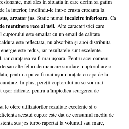
resionante, mai ales in situatia in care dorim sa gatim
e la interior, invelindu-le intr-o crusta crocanta la
 sus, arzator jos
incalzire inferioara
. Static numai
. Ca
de mentinere rece al usii.
Alte caracteristici care
l cuptorului este emailat cu un email de calitate
aldura este reflectata, nu absorbita şi apoi distribuita
nergie este redus, iar rezultatele sunt excelente.
, iar curaţarea va fi mai uşoara. Pentru acei oameni
rte sau alte feluri de mancare similare, cuptorul are o
ata, pentru a putea fi mai ușor curațata cu apa de la
curațare. În plus, pereții cuptorului nu se vor mai
t ușor ridicate, pentru a împiedica scurgerea de
a le ofere utilizatorilor rezultate excelente si o
. Eficienta acestui cuptor este dat de consumul mediu de
stenta sus jos turbo raportat la volumul sau mare,