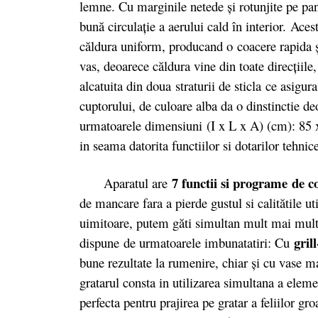
lemne. Cu marginile netede şi rotunjite pe pan
bună circulaţie a aerului cald în interior. Ace
căldura uniform, producand o coacere rapida şi
vas, deoarece căldura vine din toate direcţiile,
alcatuita din doua
straturii de sticla ce asigu
cuptorului, de culoare alba da o dinstincti
urmatoarele dimensiuni (I x L x A) (cm): 85 x
in seama datorita functiilor si dotarilor tehnic
7 functii si programe
de c
Aparatul are
de mancare fara a pierde gustul si calitătile uti
uimitoare, putem găti simultan mult mai multe
gril
dispune de urmatoarele imbunatatiri: Cu
bune rezultate la rumenire, chiar şi cu vase 
gratarul consta in utilizarea simultana a elemen
perfecta pentru prajirea pe gratar a feliilor g