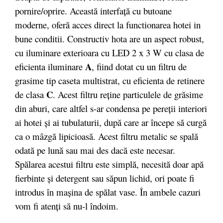
pornire/oprire. Această interfaţă cu butoane
moderne, oferă acces direct la functionarea hotei in
bune conditii. Constructiv hota are un aspect robust,
cu iluminare exterioara cu LED 2 x 3 W cu clasa de
A
eficienta iluminare
, fiind dotat cu un filtru de
grasime tip caseta multistrat, cu eficienta de retinere
C
de clasa
. Acest filtru reţine particulele de grăsime
din aburi, care altfel s-ar condensa pe pereţii interiori
ai hotei şi ai tubulaturii, după care ar începe să curgă
ca o mâzgă lipicioasă. Acest filtru metalic se spală
odată pe lună sau mai des dacă este necesar.
Spălarea acestui filtru este simplă, necesită doar apă
fierbinte şi detergent sau săpun lichid, ori poate fi
introdus în maşina de spălat vase. În ambele cazuri
vom fi atenţi să nu-l îndoim.