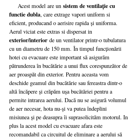
sistem de ventilaţie cu
Acest model are un
functie dubla
, care extrage vapori uniform si
eficient, producand o aerisire rapida şi uniforma.
Aerul viciat este extras si dispersat in
exterior/interior
de un ventilator printr-o tubulatura
cu un diametru de 150 mm. În timpul funcţionării
hotei cu evacuare este important să asigurăm
pătrunderea în bucătărie a unui flux corespunzător de
aer proaspăt din exterior. Pentru aceasta vom
deschide geamul din bucătărie sau fereastra dintr-o
altă încăpere şi crăpăm uşa bucătăriei pentru a
permite intrarea aerului. Dacă nu se asigură volumul
de aer necesar, hota nu-şi va putea îndeplini
misiunea şi pe deasupra îi suprasolicităm motorul. In
plus la acest model cu evacuare afara este
recomandabil ca circuitul de eliminare a aerului să