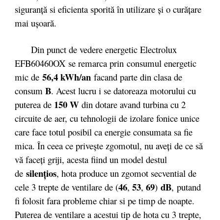
siguranţă si eficienta sporită în utilizare şi o curăţare
mai uşoară.
Din punct de vedere energetic Electrolux
EFB60460OX se remarca prin consumul energetic
56,4 kWh/an
mic de
facand parte din clasa de
B
consum
. Acest lucru i se datoreaza motorului cu
150 W
puterea de
din dotare avand turbina cu 2
circuite de aer, cu tehnologii de izolare fonice unice
care face totul posibil ca energie consumata sa fie
mica. În ceea ce priveşte zgomotul, nu aveţi de ce să
vă faceţi griji, acesta fiind un model destul
silenţios
de
, hota produce un zgomot secvential de
46
53
69
dB
cele 3 trepte de ventilare de (
,
,
)
,
putand
fi folosit fara probleme chiar si pe timp de noapte.
Puterea de ventilare a acestui tip de hota cu 3 trepte,