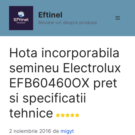
Sari
la
Eftinel
Meniu
conținut
Review-uri despre produse
Hota incorporabila
semineu Electrolux
EFB60460OX pret
si specificatii
tehnice
2 noiembrie 2016
de
migyt