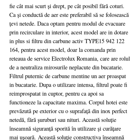
fie cât mai scurt şi drept, pe cât posibil fără coturi.
Ca şi conductă de aer este preferabil să se folosească
ţevi netede. Daca optam pentru modul de evacuare
prin recirculare in interior, acest model are in dotare
in plus si filtru din carbune activ TYPE15 942 122
164, pentru acest model, doar la comanda prin
reteaua de service Electrolux Romania, care are rolul
de a neutraliza mirosurile neplacute din bucatarie.
Filtrul puternic de carbune mentine un aer proaspat
in bucatarie. Dupa o utilizare intensa, filtrul poate fi
reimprospatat in cuptor, pentru ca apoi sa
functioneze la capacitate maxima. Corpul hotei este
prevăzută pe exterior cu o suprafaţă din inox perfect
netedă, fără şuruburi sau nituri. Această soluţie
înseamnă siguranţă sporită în utilizare şi curăţare
mai uşoară. Această soluţie constructiva înseamnă