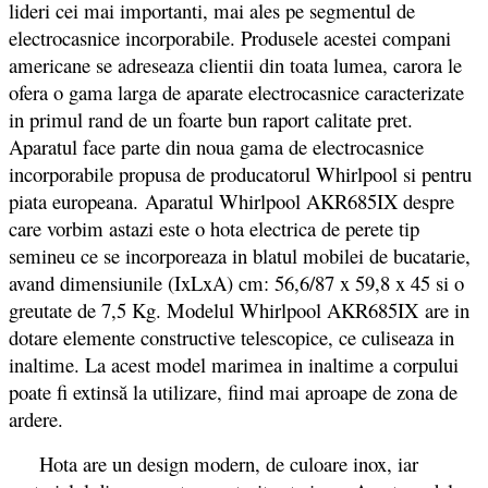
lideri cei mai importanti, mai ales pe segmentul de
electrocasnice incorporabile. Produsele acestei compani
americane se adreseaza clientii din toata lumea, carora le
ofera o gama larga de aparate electrocasnice caracterizate
in primul rand de un foarte bun raport calitate pret.
Aparatul face parte din noua gama de electrocasnice
incorporabile propusa de producatorul Whirlpool si pentru
piata europeana. Aparatul Whirlpool AKR685IX despre
care vorbim astazi este o hota electrica de perete tip
semineu ce se incorporeaza in blatul mobilei de bucatarie,
avand dimensiunile (IxLxA) cm: 56,6/87 x 59,8 x 45 si o
greutate de 7,5 Kg. Modelul Whirlpool AKR685IX are in
dotare elemente constructive telescopice, ce culiseaza in
inaltime. La acest model marimea in inaltime a corpului
poate fi extinsă la utilizare, fiind mai aproape de zona de
ardere.
Hota are un design modern, de culoare inox, iar