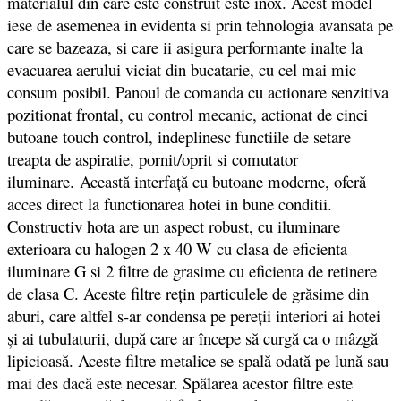
materialul din care este construit este inox. Acest model
iese de asemenea in evidenta si prin tehnologia avansata pe
care se bazeaza, si care ii asigura performante inalte la
evacuarea aerului viciat din bucatarie, cu cel mai mic
consum posibil. Panoul de comanda cu actionare senzitiva
pozitionat frontal, cu control mecanic, actionat de cinci
butoane touch control, indeplinesc functiile de setare
treapta de aspiratie, pornit/oprit si comutator
iluminare. Această interfaţă cu butoane moderne, oferă
acces direct la functionarea hotei in bune conditii.
Constructiv hota are un aspect robust, cu iluminare
exterioara cu halogen 2 x 40 W cu clasa de eficienta
iluminare G si 2 filtre de grasime cu eficienta de retinere
de clasa C. Aceste filtre reţin particulele de grăsime din
aburi, care altfel s-ar condensa pe pereţii interiori ai hotei
şi ai tubulaturii, după care ar începe să curgă ca o mâzgă
lipicioasă. Aceste filtre metalice se spală odată pe lună sau
mai des dacă este necesar. Spălarea acestor filtre este