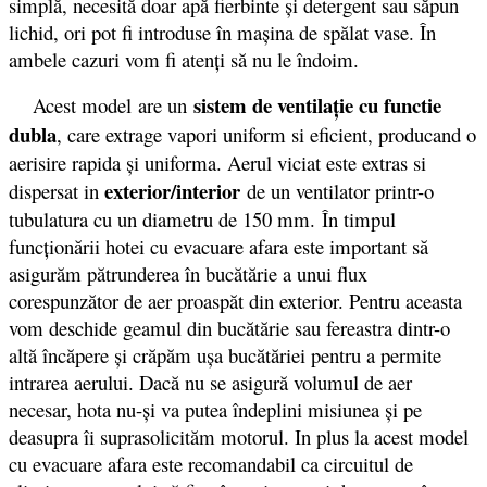
simplă, necesită doar apă fierbinte şi detergent sau săpun
lichid, ori pot fi introduse în maşina de spălat vase. În
ambele cazuri vom fi atenţi să nu le îndoim.
sistem de ventilaţie cu functie
Acest model are un
dubla
, care extrage vapori uniform si eficient, producand o
aerisire rapida şi uniforma. Aerul viciat este extras si
exterior/interior
dispersat in
de un ventilator printr-o
tubulatura cu un diametru de 150 mm. În timpul
funcţionării hotei cu evacuare afara este important să
asigurăm pătrunderea în bucătărie a unui flux
corespunzător de aer proaspăt din exterior. Pentru aceasta
vom deschide geamul din bucătărie sau fereastra dintr-o
altă încăpere şi crăpăm uşa bucătăriei pentru a permite
intrarea aerului. Dacă nu se asigură volumul de aer
necesar, hota nu-şi va putea îndeplini misiunea şi pe
deasupra îi suprasolicităm motorul. In plus la acest model
cu evacuare afara este recomandabil ca circuitul de