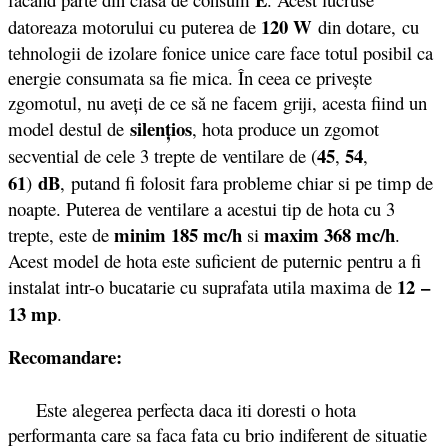
120 W
datoreaza motorului cu puterea de
din dotare, cu
tehnologii de izolare fonice unice care face totul posibil ca
energie consumata sa fie mica. În ceea ce priveşte
zgomotul, nu aveţi de ce să ne facem griji, acesta fiind un
silenţios
model destul de
, hota produce un zgomot
45
54
secvential de cele 3 trepte de ventilare de (
,
,
61
dB
)
,
putand fi folosit fara probleme chiar si pe timp de
noapte. Puterea de ventilare a acestui tip de hota cu 3
minim 185 mc/h
maxim 368 mc/h
trepte, este de
si
.
Acest model de hota este suficient de puternic pentru a fi
12 –
instalat intr-o bucatarie cu suprafata utila maxima de
13 mp
.
Recomandare:
Este alegerea perfecta daca iti doresti o hota
performanta care sa faca fata cu brio indiferent de situatie