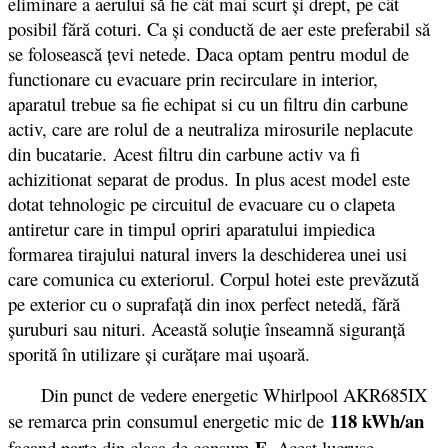
eliminare a aerului să fie cât mai scurt şi drept, pe cât
posibil fără coturi. Ca şi conductă de aer este preferabil să
se folosească ţevi netede. Daca optam pentru modul de
functionare cu evacuare prin recirculare in interior,
aparatul trebue sa fie echipat si cu un filtru din carbune
activ, care are rolul de a neutraliza mirosurile neplacute
din bucatarie. Acest filtru din carbune activ va fi
achizitionat separat de produs. In plus acest model este
dotat tehnologic pe circuitul de evacuare cu o clapeta
antiretur care in timpul opriri aparatului impiedica
formarea tirajului natural invers la deschiderea unei usi
care comunica cu exteriorul. Corpul hotei este prevăzută
pe exterior cu o suprafaţă din inox perfect netedă, fără
şuruburi sau nituri. Această soluţie înseamnă siguranţă
sporită în utilizare şi curăţare mai uşoară.
Din punct de vedere energetic Whirlpool AKR685IX
118 kWh/an
se remarca prin consumul energetic mic de
E
facand parte din clasa de consum
. Acest lucruse