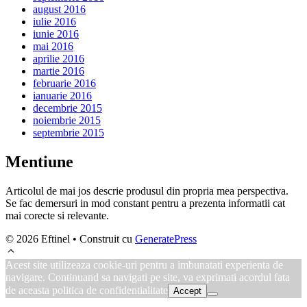
august 2016
iulie 2016
iunie 2016
mai 2016
aprilie 2016
martie 2016
februarie 2016
ianuarie 2016
decembrie 2015
noiembrie 2015
septembrie 2015
Mentiune
Articolul de mai jos descrie produsul din propria mea perspectiva.
Se fac demersuri in mod constant pentru a prezenta informatii cat
mai corecte si relevante.
© 2026 Eftinel
• Construit cu
GeneratePress
Acest site utilizeaza cookie-uri pentru a imbunatati experienta de
navigare. Continuand sa navigati pe site, va exprimati acordul fata
de aceasta politica de confidentialitate
Accept