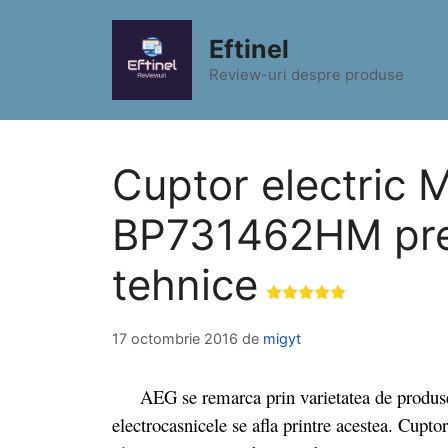
Sari
la
Eftinel
conținut
Review-uri despre produse
Cuptor electric 
BP731462HM pret 
tehnice
17 octombrie 2016
de
migyt
AEG se remarca prin varietatea de produse pe 
electrocasnicele se afla printre acestea. Cup