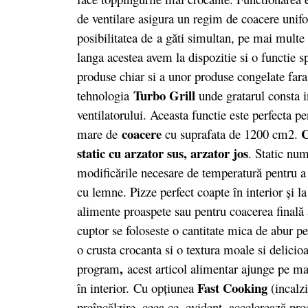
de ventilare asigura un regim de coacere unifo
posibilitatea de
a găti simultan, pe mai multe 
langa acestea avem la dispozitie si o functie s
produse chiar si a unor produse congelate fara
Turbo Grill
tehnologia
unde gratarul consta i
ventilatorului. Aceasta functie este perfecta pe
coacere
C
mare de
cu suprafata de 1200 cm2.
static cu arzator sus, arzator jos
. Static nu
modificările necesare de temperatură pentru a g
cu lemne. Pizze perfect coapte în interior şi l
alimente proaspete sau pentru coacerea finală
cuptor se foloseste o cantitate mica de abur pe
o crusta crocanta si o textura moale si delicio
,
program
acest articol alimentar ajunge pe mas
Fast Cooking
în interior. Cu opţiunea
(incalz
preîncălzire, ceea ce, evident, accelerează pr