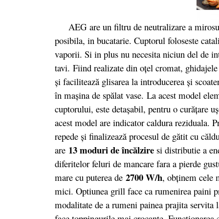
AEG are un filtru de neutralizare a mirosur
posibila, in bucatarie. Cuptorul foloseste cat
vaporii. Si in plus nu necesita niciun del de in
tavi. Fiind realizate din oţel cromat, ghidajele
şi facilitează glisarea la introducerea şi scoat
în maşina de spălat vase.
La acest model eleme
cuptorului, este detaşabil, pentru o curăţare u
acest model are indicator caldura reziduala.
repede şi finalizează procesul de gătit cu căldu
13 moduri de încălzire
are
si distributie a en
diferitelor feluri de mancare fara a pierde gust
2700 W/h
mare cu puterea de
, obţinem cele 
mici. Optiunea grill face ca rumenirea paini pr
modalitate de a rumeni painea prajita servita 
face toppingurile mai crocante. Functionarea el