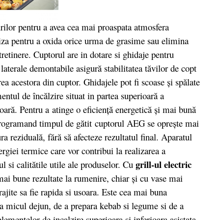
ilor pentru a avea cea mai proaspata atmosfera
aliza pentru a oxida orice urma de grasime sau elimina
tretinere. Cuptorul are in dotare si ghidaje pentru
 laterale demontabile asigură stabilitatea tăvilor de copt
erea acestora din cuptor. Ghidajele pot fi scoase şi spălate
ntul de încălzire situat in partea superioară a
şoară. Pentru a atinge o eficienţă energetică şi mai bună
 Programand timpul de gătit cuptorul AEG se opreşte mai
ra reziduală, fără să afecteze rezultatul final. Aparatul
ergiei termice care vor contribui la realizarea a
grill-ul electric
ul si calitătile utile ale produselor. Cu
mai bune rezultate la rumenire, chiar şi cu vase mai
ajite sa fie rapida si usoara. Este cea mai buna
la micul dejun, de a prepara kebab si legume si de a
ementelor de incalzire superioara si inferioara asistata