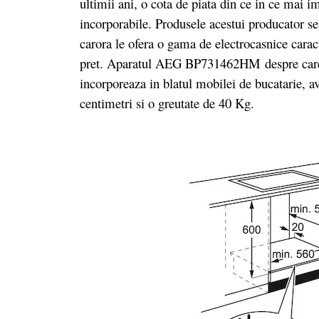
ultimii ani, o cota de piata din ce in ce mai 
incorporabile. Produsele acestui producator se
carora le ofera o gama de electrocasnice caract
pret. Aparatul AEG BP731462HM despre care v
incorporeaza in blatul mobilei de bucatarie, 
centimetri si o greutate de 40 Kg.