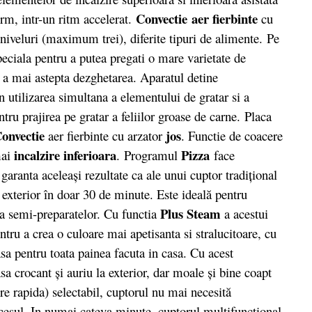
Convectie
aer fierbinte
rm, intr-un ritm accelerat.
cu
niveluri (maximum trei), diferite tipuri de alimente.
Pe
peciala pentru a putea pregati o mare varietate de
 a mai astepta dezghetarea. Aparatul detine
n utilizarea simultana a elementului de gratar si a
ntru prajirea pe gratar a feliilor groase de carne. Placa
onvectie
jos
aer fierbinte cu arzator
. Functie de coacere
incalzire inferioara
Pizza
mai
. Programul
face
aranta aceleaşi rezultate ca ale unui cuptor tradiţional
a exterior în doar 30 de minute. Este ideală pentru
Plus Steam
 a semi-preparatelor. Cu functia
a acestui
ntru a crea o culoare mai apetisanta si stralucitoare, cu
asa pentru toata painea facuta in casa. Cu acest
a crocant şi auriu la exterior, dar moale şi bine coapt
ire rapida) selectabil, cuptorul nu mai necesită
ocesul. In numai cateva minute, cuptorul multifuncţional