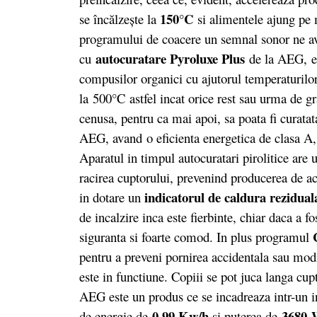
150°C
se încălzeşte la
si alimentele ajung pe
programului de coacere un semnal sonor ne av
autocuratare Pyroluxe Plus
cu
de la AEG, es
compusilor organici cu ajutorul temperaturilor
la 500°C astfel incat orice rest sau urma de g
cenusa, pentru ca mai apoi, sa poata fi curata
AEG, avand o eficienta energetica de clasa A,
Aparatul in timpul autocuratari pirolitice are 
racirea cuptorului, prevenind producerea de ac
indicatorul de caldura rezidual
in dotare un
de incalzire inca este fierbinte, chiar daca a f
siguranta si foarte comod. In plus programul
pentru a preveni pornirea accidentala sau modi
este in functiune. Copiii se pot juca langa cup
AEG este un produs ce se incadreaza intr-un i
0,99 Kw/h
3680
de energie de
si puterea de