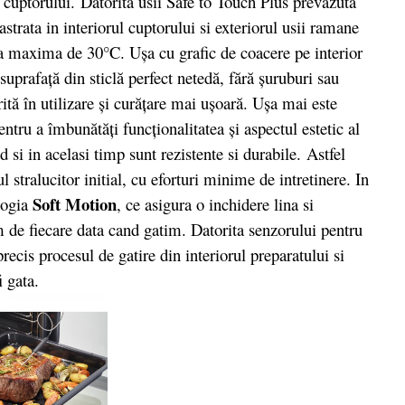
 cuptorului. Datorita usii Safe to Touch Plus prevazuta
astrata in interiorul cuptorului si exteriorul usii ramane
ra maxima de 30°C. Uşa cu grafic de coacere pe interior
suprafaţă din sticlă perfect netedă, fără şuruburi sau
ită în utilizare şi curăţare mai uşoară. Uşa mai este
ntru a îmbunătăţi funcţionalitatea şi aspectul estetic al
 si in acelasi timp sunt rezistente si durabile. Astfel
l stralucitor initial, cu eforturi minime de intretinere. In
Soft Motion
logia
, ce asigura o inchidere lina si
m de fiecare data cand gatim. Datorita senzorului pentru
cis procesul de gatire din interiorul preparatului si
i gata.