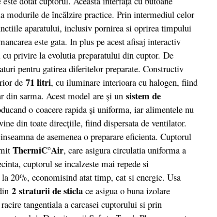
 este dotat cuptorul. Această interfaţă cu butoane
la modurile de încălzire practice. Prin intermediul celor
nctiile aparatului, inclusiv pornirea si oprirea timpului
mancarea este gata. In plus pe acest afisaj interactiv
cu privire la evolutia preparatului din cuptor. De
turi pentru gatirea diferitelor preparate. Constructiv
71 litri
erior de
, cu iluminare interioara cu halogen, fiind
sistem de
tar din sarma. Acest model are şi un
roducand o coacere rapida şi uniforma, iar alimentele nu
ine din toate direcţiile, fiind dispersata de ventilator.
ei inseamna de asemenea o preparare eficienta. Cuptorul
ThermiC°Air
umit
, care asigura circulatia uniforma a
secinta, cuptorul se incalzeste mai repede si
a la 20%, economisind atat timp, cat si energie. Usa
2 straturii de sticla
 din
ce asigua o buna izolare
racire tangentiala a carcasei cuptorului si prin