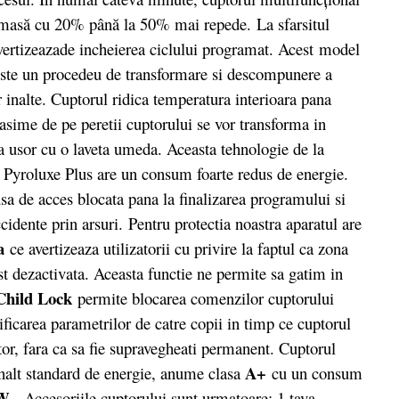
 masă cu 20% până la 50% mai repede. La sfarsitul
ertizeazade incheierea ciclului programat. Acest model
te un procedeu de transformare si descompunere a
 inalte. Cuptorul ridica temperatura interioara pana
rasime de pe peretii cuptorului se vor transforma in
ta usor cu o laveta umeda. Aceasta tehnologie de la
 Pyroluxe Plus are un consum foarte redus de energie.
usa de acces blocata pana la finalizarea programului si
cidente prin arsuri.
Pentru protectia noastra aparatul are
a
ce avertizeaza utilizatorii cu privire la faptul ca zona
ost dezactivata. Aceasta functie ne permite sa gatim in
Child Lock
permite blocarea comenzilor cuptorului
ficarea parametrilor de catre copii in timp ce cuptorul
tor, fara ca sa fie supravegheati permanent. Cuptorul
A+
nalt standard de energie, anume clasa
cu un consum
W.
Accesoriile cuptorului sunt urmatoare: 1 tava