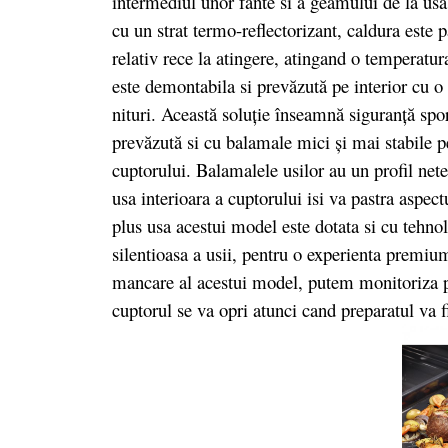
intermediul unor fante si a geamului de la usa
cu un strat termo-reflectorizant, caldura este p
relativ rece la atingere, atingand o temperatu
este demontabila si prevăzută pe interior cu o 
nituri. Această soluţie înseamnă siguranţă spor
prevăzută si cu balamale mici şi mai stabile pe
cuptorului. Balamalele usilor au un profil neted
usa interioara a cuptorului isi va pastra aspectu
plus usa acestui model este dotata si cu tehno
silentioasa a usii, pentru o experienta premiu
mancare al acestui model, putem monitoriza pre
cuptorul se va opri atunci cand preparatul va f