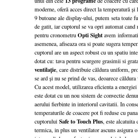
13 programe
unul din cele
de coacere cu care
moderne, oferă acces direct la temperatură şi 
9 butoane ale display-ului, putem seta toate fu
de gatit, iar cuptorul se va opri automat cand 
Opti Sight
pentru cronometru
avem informati 
asemenea, afiseaza ora si poate sugera tempera
cuptorul are un aspect robust cu un spatiu int
dotat cu: tava pentru scurgere grasimii si gra
ventilaţie
, care distribuie căldura uniform, p
se ard şi nu se prind de vas, deoarece căldura v
Cu acest model, utilizarea eficienta a energi
este dotat cu un nou sistem de convectie den
aerului fierbinte in interiorul cavitatii. In con
temperaturile de coacere pot fi reduse cu pan
Safe to Touch Plus
cuptorului
, este alcatuita
termica, in plus un ventilator ascuns asigura o 