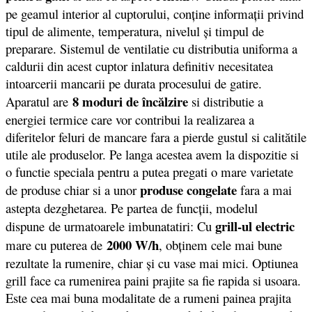
pe geamul interior al cuptorului, conține informații privind
tipul de alimente, temperatura, nivelul și timpul de
preparare. Sistemul de ventilatie cu distributia uniforma a
caldurii din acest cuptor inlatura definitiv necesitatea
intoarcerii mancarii pe durata procesului de gatire.
8 moduri de încălzire
Aparatul are
si distributie a
energiei termice care vor contribui la realizarea a
diferitelor feluri de mancare fara a pierde gustul si calitătile
utile ale produselor. Pe langa acestea avem la dispozitie si
o functie speciala pentru a putea pregati o mare varietate
produse congelate
de produse chiar si a unor
fara a mai
astepta dezghetarea. Pe partea de funcții, modelul
grill-ul electric
dispune de urmatoarele imbunatatiri: Cu
2000 W/h
mare cu puterea de
, obţinem cele mai bune
rezultate la rumenire, chiar şi cu vase mai mici. Optiunea
grill face ca rumenirea paini prajite sa fie rapida si usoara.
Este cea mai buna modalitate de a rumeni painea prajita