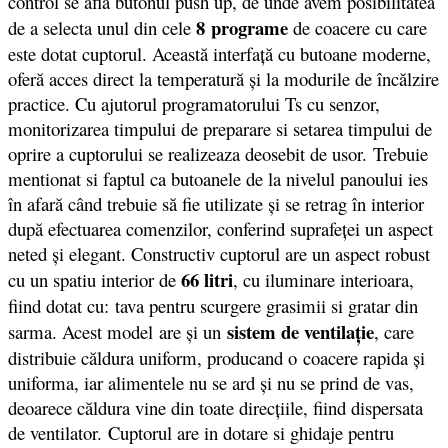
control se afla butonul push up, de unde avem posibilitatea
8 programe
de a selecta unul din cele
de coacere cu care
este dotat cuptorul. Această interfaţă cu butoane moderne,
oferă acces direct la temperatură şi la modurile de încălzire
practice. Cu ajutorul programatorului Ts cu senzor,
monitorizarea timpului de preparare si setarea timpului de
oprire a cuptorului se realizeaza deosebit de usor. Trebuie
mentionat si faptul ca butoanele de la nivelul panoului ies
în afară când trebuie să fie utilizate şi se retrag în interior
după efectuarea comenzilor, conferind suprafeţei un aspect
neted şi elegant. Constructiv cuptorul are un aspect robust
66 litri
cu un spatiu interior de
, cu iluminare interioara,
fiind dotat cu: tava pentru scurgere grasimii si gratar din
sistem de ventilaţie
sarma. Acest model are şi un
, care
distribuie căldura uniform, producand o coacere rapida şi
uniforma, iar alimentele nu se ard şi nu se prind de vas,
deoarece căldura vine din toate direcţiile, fiind dispersata
de ventilator. Cuptorul are in dotare si ghidaje pentru