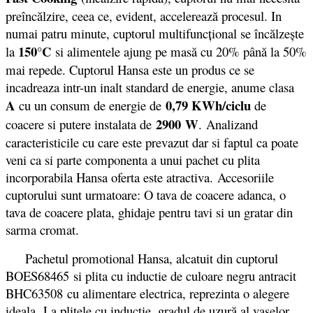
preîncălzire, ceea ce, evident, accelerează procesul. In
numai patru minute, cuptorul multifuncţional se încălzeşte
150°C
la
si alimentele ajung pe masă cu 20% până la 50%
mai repede. Cuptorul Hansa este un produs ce se
incadreaza intr-un inalt standard de energie, anume clasa
A
0,79 KWh/ciclu
cu un consum de energie de
de
2900
W
coacere si putere instalata de
. Analizand
caracteristicile cu care este prevazut dar si faptul ca poate
veni ca si parte componenta a unui pachet cu plita
incorporabila Hansa oferta este atractiva. Accesoriile
cuptorului sunt urmatoare: O tava de coacere adanca, o
tava de coacere plata, ghidaje pentru tavi si un gratar din
sarma cromat.
Pachetul promotional Hansa, alcatuit din cuptorul
BOES68465 si plita cu inductie de culoare negru antracit
BHC63508 cu alimentare electrica, reprezinta o alegere
ideala. La plitele cu inducție, gradul de uzură al vaselor