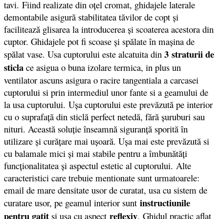
tavi. Fiind realizate din oţel cromat, ghidajele laterale
demontabile asigură stabilitatea tăvilor de copt şi
facilitează glisarea la introducerea şi scoaterea acestora din
cuptor. Ghidajele pot fi scoase şi spălate în maşina de
3 straturii de
spălat vase. Usa cuptorului este alcatuita din
sticla
ce asigua o buna izolare termica, in plus un
ventilator ascuns asigura o racire tangentiala a carcasei
cuptorului si prin intermediul unor fante si a geamului de
la usa cuptorului. Uşa cuptorului este prevăzută pe interior
cu o suprafaţă din sticlă perfect netedă, fără şuruburi sau
nituri. Această soluţie înseamnă siguranţă sporită în
utilizare şi curăţare mai uşoară. Uşa mai este prevăzută si
cu balamale mici şi mai stabile pentru a îmbunătăţi
funcţionalitatea şi aspectul estetic al cuptorului. Alte
caracteristici care trebuie mentionate sunt urmatoarele:
email de mare densitate usor de curatat, usa cu sistem de
instructiunile
curatare usor, pe geamul interior sunt
pentru gatit
reflexiv
si usa cu aspect
. Ghidul practic aflat