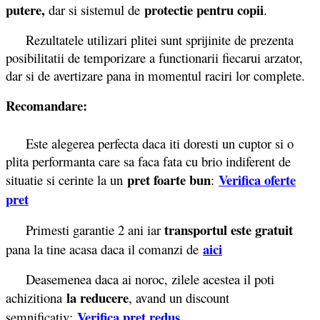
putere,
protectie pentru copii
dar si sistemul de
.
Rezultatele utilizari plitei sunt sprijinite de prezenta
posibilitatii de temporizare a functionarii fiecarui arzator,
dar si de avertizare pana in momentul raciri lor complete.
Recomandare:
Este alegerea perfecta daca iti doresti un cuptor si o
plita performanta care sa faca fata cu brio indiferent de
pret foarte bun
Verifica oferte
situatie si cerinte la un
:
pret
transportul este gratuit
Primesti garantie 2 ani iar
aici
pana la tine acasa daca il comanzi de
Deasemenea daca ai noroc, zilele acestea il poti
la reducere
achizitiona
, avand un discount
Verifica pret redus
semnificativ: