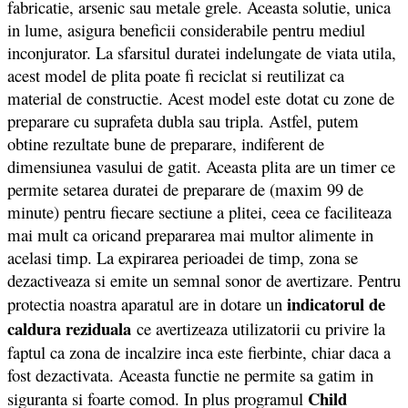
fabricatie, arsenic sau metale grele. Aceasta solutie, unica
in lume, asigura beneficii considerabile pentru mediul
inconjurator. La sfarsitul duratei indelungate de viata utila,
acest model de plita poate fi reciclat si reutilizat ca
material de constructie. Acest model este dotat cu zone de
preparare cu suprafeta dubla sau tripla. Astfel, putem
obtine rezultate bune de preparare, indiferent de
dimensiunea vasului de gatit. Aceasta plita are un timer ce
permite setarea duratei de preparare de (maxim 99 de
minute) pentru fiecare sectiune a plitei, ceea ce faciliteaza
mai mult ca oricand prepararea mai multor alimente in
acelasi timp. La expirarea perioadei de timp, zona se
dezactiveaza si emite un semnal sonor de avertizare. Pentru
indicatorul de
protectia noastra aparatul are in dotare un
caldura reziduala
ce avertizeaza utilizatorii cu privire la
faptul ca zona de incalzire inca este fierbinte, chiar daca a
fost dezactivata. Aceasta functie ne permite sa gatim in
Child
siguranta si foarte comod. In plus programul