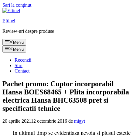
Sari la conținut
Eftinel
Review-uri despre produse
Meniu
Meniu
Recenzii
Stiri
Contact
Pachet promo: Cuptor incorporabil
Hansa BOES68465 + Plita incorporabila
electrica Hansa BHC63508 pret si
specificatii tehnice
20 aprilie 2021
12 octombrie 2016
de
migyt
In ultimul timp se evidentiaza nevoia si plusul estetic