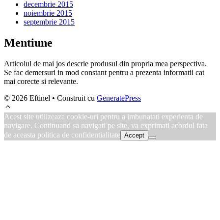
decembrie 2015
noiembrie 2015
septembrie 2015
Mentiune
Articolul de mai jos descrie produsul din propria mea perspectiva.
Se fac demersuri in mod constant pentru a prezenta informatii cat
mai corecte si relevante.
© 2026 Eftinel
• Construit cu
GeneratePress
Acest site utilizeaza cookie-uri pentru a imbunatati experienta de
navigare. Continuand sa navigati pe site, va exprimati acordul fata
de aceasta politica de confidentialitate
Accept