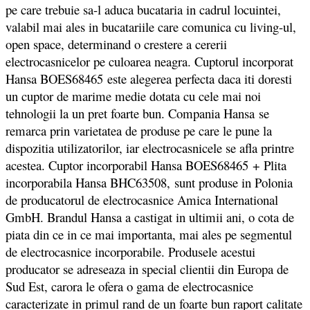
pe care trebuie sa-l aduca bucataria in cadrul locuintei,
valabil mai ales in bucatariile care comunica cu living-ul,
open space, determinand o crestere a cererii
electrocasnicelor pe culoarea neagra. Cuptorul incorporat
Hansa BOES68465 este alegerea perfecta daca iti doresti
un cuptor de marime medie dotata cu cele mai noi
tehnologii la un pret foarte bun. Compania Hansa se
remarca prin varietatea de produse pe care le pune la
dispozitia utilizatorilor, iar electrocasnicele se afla printre
acestea. Cuptor incorporabil Hansa BOES68465 + Plita
incorporabila Hansa BHC63508, sunt produse in Polonia
de producatorul de electrocasnice Amica International
GmbH. Brandul Hansa a castigat in ultimii ani, o cota de
piata din ce in ce mai importanta, mai ales pe segmentul
de electrocasnice incorporabile. Produsele acestui
producator se adreseaza in special clientii din Europa de
Sud Est, carora le ofera o gama de electrocasnice
caracterizate in primul rand de un foarte bun raport calitate