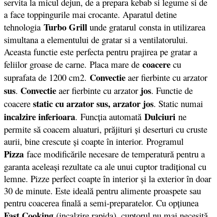
servita la micul dejun, de a prepara kebab si legume si de
a face toppingurile mai crocante. Aparatul detine
Turbo Grill
tehnologia
unde gratarul consta in utilizarea
simultana a elementului de gratar si a ventilatorului.
Aceasta functie este perfecta pentru prajirea pe gratar a
coacere
feliilor groase de carne. Placa mare de
cu
Convectie
suprafata de 1200 cm2.
aer fierbinte cu arzator
sus
Convectie
jos
.
aer fierbinte cu arzator
. Functie de
static cu arzator sus, arzator jos
coacere
. Static numai
incalzire inferioara
Dulciuri
. Funcţia automată
ne
permite să coacem aluaturi, prăjituri şi deserturi cu cruste
aurii, bine crescute şi coapte în interior. Programul
Pizza
face modificările necesare de temperatură pentru a
garanta aceleaşi rezultate ca ale unui cuptor tradiţional cu
lemne. Pizze perfect coapte în interior şi la exterior în doar
30 de minute. Este ideală pentru alimente proaspete sau
pentru coacerea finală a semi-preparatelor. Cu opţiunea
Fast Cooking
(incalzire rapida), cuptorul nu mai necesită