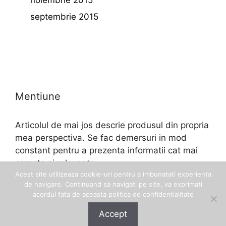
septembrie 2015
Mentiune
Articolul de mai jos descrie produsul din propria
mea perspectiva. Se fac demersuri in mod
constant pentru a prezenta informatii cat mai
corecte si relevante.
Acest site utilizeaza cookie-uri pentru a imbunatati experienta
de navigare. Continuand sa navigati pe site, va exprimati
acordul fata de aceasta politica de confidentialitate
Accept
© 2026 Eftinel
• Construit cu
GeneratePress