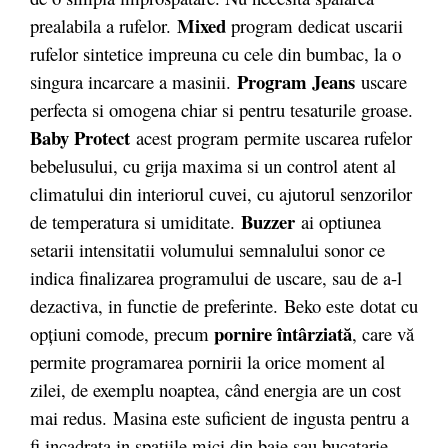
Mixed
prealabila a rufelor.
program dedicat uscarii
rufelor sintetice impreuna cu cele din bumbac, la o
Program Jeans
singura incarcare a masinii.
uscare
perfecta si omogena chiar si pentru tesaturile groase.
Baby Protect
acest program permite uscarea rufelor
bebelusului, cu grija maxima si un control atent al
climatului din interiorul cuvei, cu ajutorul senzorilor
Buzzer
de temperatura si umiditate.
ai optiunea
setarii intensitatii volumului semnalului sonor ce
indica finalizarea programului de uscare, sau de a-l
dezactiva, in functie de preferinte.
Beko este dotat cu
pornire întârziată
opţiuni comode, precum
, care vă
permite programarea pornirii la orice moment al
zilei, de exemplu noaptea, când energia are un cost
mai redus. Masina este suficient de ingusta pentru a
fi incadrata in spatiile mici din baie sau bucatarie,