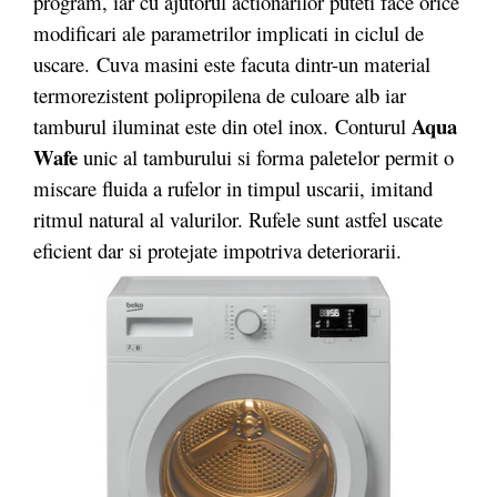
program, iar cu ajutorul actionarilor puteti face orice
modificari ale parametrilor implicati in ciclul de
uscare. Cuva masini este facuta dintr-un material
termorezistent polipropilena de culoare alb iar
Aqua
tamburul iluminat este din otel inox. Conturul
Wafe
unic al tamburului si forma paletelor permit o
miscare fluida a rufelor in timpul uscarii, imitand
ritmul natural al valurilor. Rufele sunt astfel uscate
eficient dar si protejate impotriva deteriorarii.