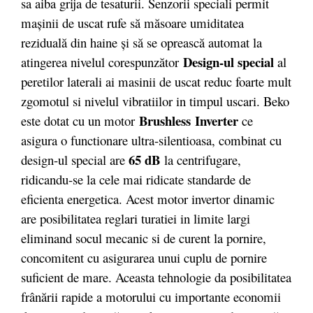
sa aiba grija de tesaturii. Senzorii speciali permit
maşinii de uscat rufe să măsoare umiditatea
reziduală din haine şi să se oprească automat la
Design-ul special
atingerea nivelul corespunzător
al
peretilor laterali ai masinii de uscat reduc foarte mult
zgomotul si nivelul vibratiilor in timpul uscari. Beko
Brushless Inverter
este dotat cu un motor
ce
asigura o functionare ultra-silentioasa, combinat cu
65 dB
design-ul special are
la centrifugare,
ridicandu-se la cele mai ridicate standarde de
eficienta energetica. Acest motor invertor dinamic
are posibilitatea reglari turatiei in limite largi
eliminand socul mecanic si de curent la pornire,
concomitent cu asigurarea unui cuplu de pornire
suficient de mare. Aceasta tehnologie da posibilitatea
frânării rapide a motorului cu importante economii