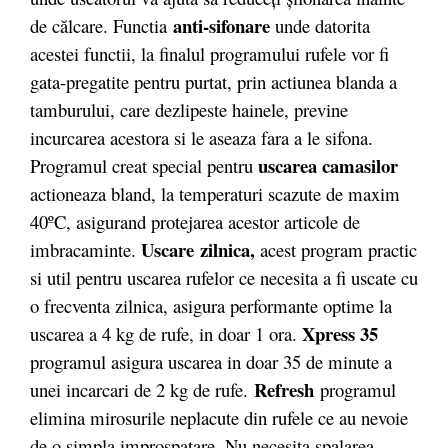
anti-sifonare
de călcare. Functia
unde datorita
acestei functii, la finalul programului rufele vor fi
gata-pregatite pentru purtat, prin actiunea blanda a
tamburului, care dezlipeste hainele, previne
incurcarea acestora si le aseaza fara a le sifona.
uscarea camasilor
Programul creat special pentru
actioneaza bland, la temperaturi scazute de maxim
40ºC, asigurand protejarea acestor articole de
Uscare zilnica,
imbracaminte.
acest program practic
si util pentru uscarea rufelor ce necesita a fi uscate cu
o frecventa zilnica, asigura performante optime la
Xpress 35
uscarea a 4 kg de rufe, in doar 1 ora.
programul asigura uscarea in doar 35 de minute a
Refresh
unei incarcari de 2 kg de rufe.
programul
elimina mirosurile neplacute din rufele ce au nevoie
de o simpla improspatare. Nu necesita spalarea