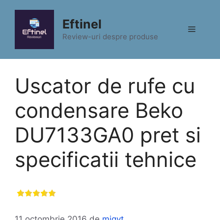
Sari
la
Eftinel
Meniu
conținut
Review-uri despre produse
Uscator de rufe cu
condensare Beko
DU7133GA0 pret si
specificatii tehnice
11 octombrie 2016
de
migyt