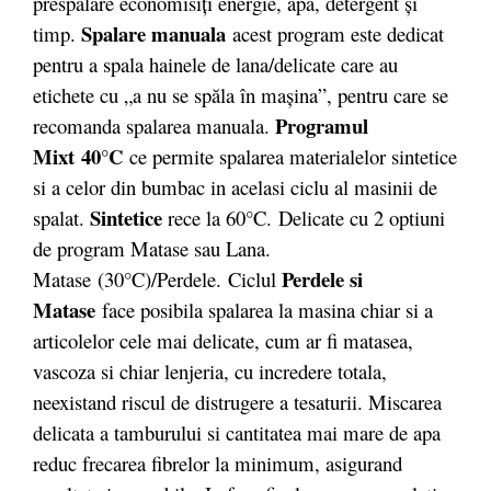
prespalare economisiţi energie, apa, detergent şi
Spalare manuala
timp.
acest program este dedicat
pentru a spala hainele de lana/delicate care au
etichete cu „a nu se spăla în maşina”, pentru care se
Programul
recomanda spalarea manuala.
Mixt 40°C
ce permite spalarea materialelor sintetice
si a celor din bumbac in acelasi ciclu al masinii de
Sintetice
spalat.
rece la 60°C. Delicate cu 2 optiuni
de program Matase sau Lana.
Perdele si
Matase (30°C)/Perdele. Ciclul
Matase
face posibila spalarea la masina chiar si a
articolelor cele mai delicate, cum ar fi matasea,
vascoza si chiar lenjeria, cu incredere totala,
neexistand riscul de distrugere a tesaturii. Miscarea
delicata a tamburului si cantitatea mai mare de apa
reduc frecarea fibrelor la minimum, asigurand