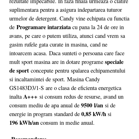
rezultate impecabile. In faza finala urmeaza o clatire
suplimentara pentru a asigura indepartarea tuturor
urmelor de detergent. Candy vine echipata cu functia
Programare intarziata
de
cu pana la 24 de ore in
avans, pe care o putem utiliza, atunci cand vrem sa
gasim rufele gata curate in masina, cand ne
intoarcem acasa. Daca sunteti o persoana care face
speciale
mult sport masina are in dotare programe
de sport
concepute pentru spalarea echipamentului
si incaltamintei de sport. Masina Candy
GS1483D3/1-S are o clasa de eficienta energetica
A+++
inalta
si consum redus de resurse, avand un
9500 l/an
consum mediu de apa anual de
si de
0,85 kW/h
energie in program standard de
si
196 kWh/an
consum in medie anual.
Recomandare: