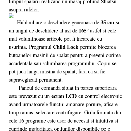
timpul spalarii realizand un masaj profund Shiatsu
asupra rufelor.
35 cm
Hubloul are o deschidere generoasa de
si
165°
un unghi de deschidere al usi de
astfel si cele
mai voluminoase articole pot fi incarcate cu
Child Lock
usurinta. Programul
permite blocarea
butoanelor masinii de spalat pentru a preveni oprirea
accidentala sau schimbarea programului. Copiii se
pot juca langa masina de spalat, fara ca sa fie
supravegheati permanent.
Panoul de comanda situat in partea superioara
ecran LCD
este prevazut cu un
cu control electronic
avand urmatoarele functii: amanare pornire, afisare
timp ramas, selectare centrifugare. Grila formata din
cele 16 programe este usor de accesat si intuitiva si
cuprinde majoritatea optiunilor disponibile pe o