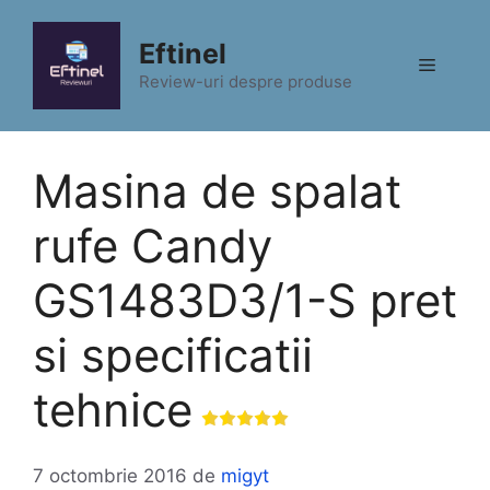
Sari
la
Eftinel
Meniu
conținut
Review-uri despre produse
Masina de spalat
rufe Candy
GS1483D3/1-S pret
si specificatii
tehnice
7 octombrie 2016
de
migyt