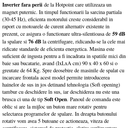
Inverter fara perii
de la Hotpoint care utilizeaza un
magnet puternic. In timpul functionarii la sarcina partiala
(30-45 Hz), eficienta motorului creste considerabil in
raport cu motoarele de curent alternativ existente in
59 dB
prezent, ce asigura o functionare ultra-silentioasa de
76 dB
la spalare si
la centrifugare, ridicandu-se la cele mai
ridicate standarde de eficienta energetica. Masina este
suficient de ingusta pentru a fi incadrata in spatiile mici din
baie sau bucatarie, avand (IxLxA cm) 90 x 40 x 60 si o
greutate de 64 Kg. Spre deosebire de masinile de spalat cu
incarcare frontala acest model permite introducerea
hainelor de sus in jos detinand tehnologia (Soft opening)
tambur cu deschidere în sus, iar deschiderea nu este una
Soft Open
brusca ci una de tip
. Panoul de comanda este
oblic si are la mijloc un buton mare rotativ pentru
selectarea programelor de spalare. In dreapta butonului
rotativ vom avea 5 butoane ce actioneaza, viteza de
centrifugare, sistemul de protectie, clatire suplimentara,