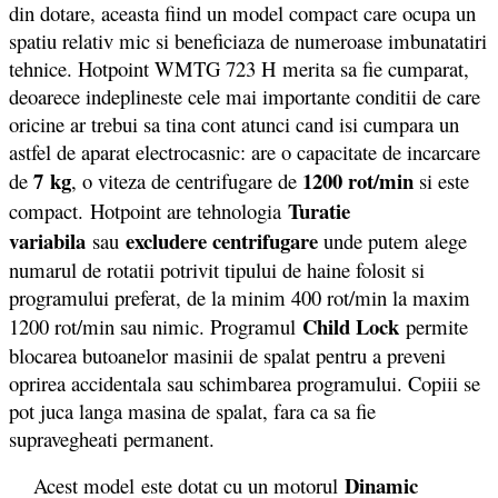
din dotare, aceasta fiind un model compact care ocupa un
spatiu relativ mic si beneficiaza de numeroase imbunatatiri
tehnice. Hotpoint WMTG 723 H merita sa fie cumparat,
deoarece indeplineste cele mai importante conditii de care
oricine ar trebui sa tina cont atunci cand isi cumpara un
astfel de aparat electrocasnic: are o capacitate de incarcare
7 kg
1200 rot/min
de
, o viteza de centrifugare de
si este
Turatie
compact. Hotpoint are tehnologia
variabila
excludere centrifugare
sau
unde putem alege
numarul de rotatii potrivit tipului de haine folosit si
programului preferat, de la minim 400 rot/min la maxim
Child Lock
1200 rot/min sau nimic. Programul
permite
blocarea butoanelor masinii de spalat pentru a preveni
oprirea accidentala sau schimbarea programului. Copiii se
pot juca langa masina de spalat, fara ca sa fie
supravegheati permanent.
Dinamic
Acest model este dotat cu un motorul