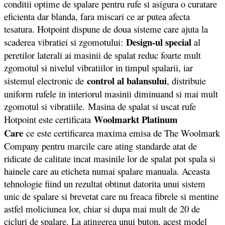
conditii optime de spalare pentru rufe si asigura o curatare
eficienta dar blanda, fara miscari ce ar putea afecta
tesatura. Hotpoint dispune de doua sisteme care ajuta la
Design-ul special
scaderea vibratiei si zgomotului:
al
peretilor laterali ai masinii de spalat reduc foarte mult
zgomotul si nivelul vibratiilor in timpul spalarii, iar
control al balansului
sistemul electronic de
, distribuie
uniform rufele in interiorul masinii diminuand si mai mult
zgomotul si vibratiile. Masina de spalat si uscat rufe
Woolmarkt Platinum
Hotpoint este certificata
Care
ce este certificarea maxima emisa de The Woolmark
Company pentru marcile care ating standarde atat de
ridicate de calitate incat masinile lor de spalat pot spala si
hainele care au eticheta numai spalare manuala. Aceasta
tehnologie fiind un rezultat obtinut datorita unui sistem
unic de spalare si brevetat care nu freaca fibrele si mentine
astfel moliciunea lor, chiar si dupa mai mult de 20 de
cicluri de spalare. La atingerea unui buton, acest model