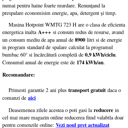
numai pentru haine foarte murdare.
Renunţand la
prespalare economisim energie, apa, detergent şi timp.
Masina Hotpoint WMTG 723 H are o clasa de eficienta
A+++
energetica inalta
si consum redus de resurse, avand
8900
un consum mediu de apa anual de
litri si de energie
in program standard de spalare calculat la programul
0,9 kWh/ciclu
bumbac 60° si încărcătură completă de
.
174 kWh/an
Consumul anual de energie este de
.
Recomandare:
transport gratuit
Primesti garantie 2
ani plus
daca o
aici
comanzi de
reducere
Deasemenea zilele acestea o poti gasi la
in
cel mai mare magazin online reducerea fiind valabila doar
Vezi noul pret actualizat
pentru comenzile online: