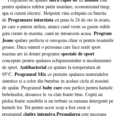
pentru spalarea rufelor putin murdare, economisind timp,
apa si curent electric. Hotpoint vine echipata cu functia
Programare intarziata
de
cu pana la 24 de ore in avans,
pe care o putem utiliza, atunci cand vrem sa gasim rufele
Program
gata curate in masina, cand ne intoarcem acasa.
Jeans
spalare perfecta si omogena chiar si pentru tesaturile
groase. Daca sunteti o persoana care face mult sport
speciale de sport
masina are in dotare programe
concepute pentru spalarea echipamentului si incaltamintei
Antibacterial
de sport.
cu spalare la temperatura de
Programul Mix
95°C.
ce permite spalarea materialelor
sintetice si a celor din bumbac in acelasi ciclu al masinii
baby care
de spalat. Programul
este perfect pentru hainele
bebelusilor, deoarece le va clati foarte bine. Copiii au
pielea foarte sensibila si nu trebuie sa ramana detergenti pe
hainele lor. Tot pentru acest scop a fost creat si
clatire intensiva
Prespalarea
programul
.
este necesara