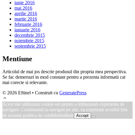
iunie 2016
mai 2016
aprilie 2016
martie 2016
februarie 2016
ianuarie 2016
decembrie 2015
noiembrie 2015
septembrie 2015
Mentiune
Articolul de mai jos descrie produsul din propria mea perspectiva.
Se fac demersuri in mod constant pentru a prezenta informatii cat
mai corecte si relevante.
© 2026 Eftinel
• Construit cu
GeneratePress
Acest site utilizeaza cookie-uri pentru a imbunatati experienta de
navigare. Continuand sa navigati pe site, va exprimati acordul fata
de aceasta politica de confidentialitate
Accept