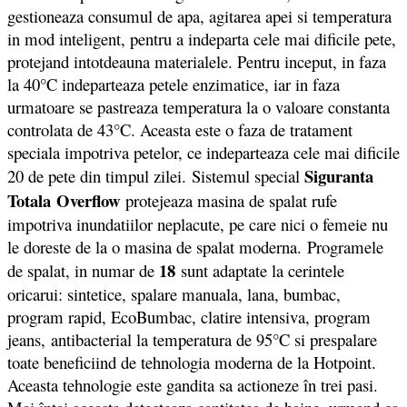
gestioneaza consumul de apa, agitarea apei si temperatura
in mod inteligent, pentru a indeparta cele mai dificile pete,
protejand intotdeauna materialele. Pentru inceput, in faza
la 40°C indeparteaza petele enzimatice, iar in faza
urmatoare se pastreaza temperatura la o valoare constanta
controlata de 43°C. Aceasta este o faza de tratament
speciala impotriva petelor, ce indeparteaza cele mai dificile
Siguranta
20 de pete din timpul zilei. Sistemul special
Totala
Overflow
protejeaza masina de spalat rufe
impotriva inundatiilor neplacute, pe care nici o femeie nu
le doreste de la o masina de spalat moderna. Programele
18
de spalat, in numar de
sunt adaptate la cerintele
oricarui: sintetice, spalare manuala, lana, bumbac,
program rapid, EcoBumbac, clatire intensiva, program
jeans, antibacterial la temperatura de 95°C si prespalare
toate beneficiind de tehnologia moderna de la Hotpoint.
Aceasta tehnologie este gandita sa actioneze în trei pasi.