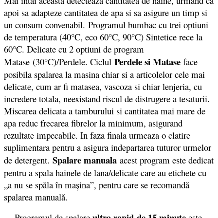
Mai întai aceasta detecteaza cantitatea de haine, urmand ca
apoi sa adapteze cantitatea de apa si sa asigure un timp si
un consum convenabil. Programul bumbac cu trei optiuni
de temperatura (40°C, eco 60°C, 90°C) Sintetice rece la
60°C. Delicate cu 2 optiuni de program
Perdele si Matase
Matase (30°C)/Perdele. Ciclul
face
posibila spalarea la masina chiar si a articolelor cele mai
delicate, cum ar fi matasea, vascoza si chiar lenjeria, cu
incredere totala, neexistand riscul de distrugere a tesaturii.
Miscarea delicata a tamburului si cantitatea mai mare de
apa reduc frecarea fibrelor la minimum, asigurand
rezultate impecabile. In faza finala urmeaza o clatire
suplimentara pentru a asigura indepartarea tuturor urmelor
Spalare manuala
de detergent.
acest program este dedicat
pentru a spala hainele de lana/delicate care au etichete cu
„a nu se spăla în maşina”, pentru care se recomandă
spalarea manuală.
ultra rapid de 15 minute
Programul de spalare
este