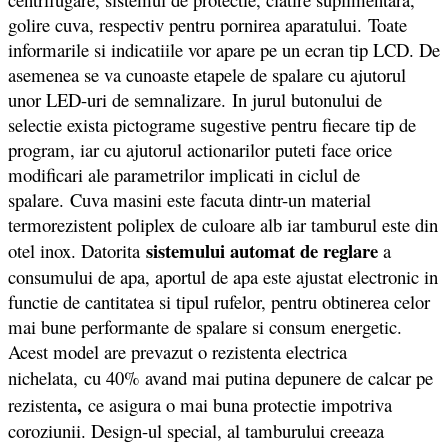
golire cuva, respectiv pentru pornirea aparatului. Toate
informarile si indicatiile vor apare pe un ecran tip LCD. De
asemenea se va cunoaste etapele de spalare cu ajutorul
unor LED-uri de semnalizare. In jurul butonului de
selectie exista pictograme sugestive pentru fiecare tip de
program, iar cu ajutorul actionarilor puteti face orice
modificari ale parametrilor implicati in ciclul de
spalare. Cuva masini este facuta dintr-un material
termorezistent poliplex de culoare alb iar tamburul este din
sistemului automat de reglare
otel inox. Datorita
a
consumului de apa, aportul de apa este ajustat electronic in
functie de cantitatea si tipul rufelor, pentru obtinerea celor
mai bune performante de spalare si consum energetic.
Acest model are prevazut o rezistenta electrica
nichelata,
cu 40% avand mai putina depunere de calcar pe
,
rezistenta
ce asigura o mai buna protectie impotriva
coroziunii. Design-ul special, al tamburului creeaza