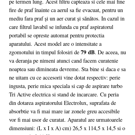
pe termen lung. Acest filtru capteaza si cele mai fine
fire de praf înainte ca aerul sa fie evacuat, pentru un
mediu fara praf şi un aer curat şi sănătos. In cazul in
care filtrul lavabil se infunda cu praf aspiratorul
portabil se opreste automat pentru protectia
aparatului. Acest model are o intensitate a
79 dB
zgomotului in timpul folosiri de
. De aceea, nu
va deranja pe nimeni atunci cand facem curatenie
noaptea sau dimineata devreme. Sta bine si daca e sa
ne uitam cu ce accesorii vine dotat respectiv: perie
ingusta, perie mica speciala si cap de aspirare turbo
Tri Active electrica si stand de incarcare. Cu peria
din dotarea aspiratorului Electrolux, suprafata de
absorbtie va fi mai mare iar zonele greu accesibile
vor fi mai usor de curatat.
Aparatul are urmatoarele
dimensiuni: (L x I x A) cm) 26,5 x 114,5 x 14,5 si o