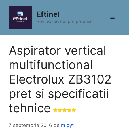
Sari
la
Eftinel
Meniu
conținut
Review-uri despre produse
Aspirator vertical
multifunctional
Electrolux ZB3102
pret si specificatii
tehnice
7 septembrie 2016
de
migyt