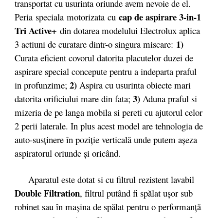
transportat cu usurinta oriunde avem nevoie de el.
cap de aspirare 3-in-1
Peria
speciala
motorizata
cu
Tri Active+
din dotarea modelului Electrolux aplica
1)
3 actiuni de curatare dintr-o singura miscare:
Curata eficient covorul datorita placutelor duzei de
aspirare special concepute pentru a indeparta praful
2)
in profunzime;
Aspira cu usurinta obiecte mari
3)
datorita orificiului mare din fata;
Aduna praful si
mizeria de pe langa mobila si pereti cu ajutorul celor
2 perii laterale. In plus acest model are tehnologia de
auto-susţinere în poziţie verticală unde putem aşeza
aspiratorul oriunde şi oricând.
Aparatul este dotat si cu filtrul rezistent lavabil
Double Filtration
, filtrul putând fi spălat uşor sub
robinet sau în maşina de spălat pentru o performanţă