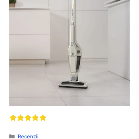
Categorii
Recenzii