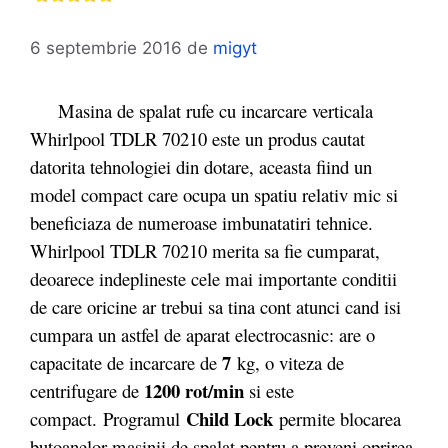
6 septembrie 2016
de
migyt
Masina de spalat rufe cu incarcare verticala
Whirlpool TDLR 70210 este un produs cautat
datorita tehnologiei din dotare, aceasta fiind un
model compact care ocupa un spatiu relativ mic si
beneficiaza de numeroase imbunatatiri tehnice.
Whirlpool TDLR 70210 merita sa fie cumparat,
deoarece indeplineste cele mai importante conditii
de care oricine ar trebui sa tina cont atunci cand isi
cumpara un astfel de aparat electrocasnic: are o
7
capacitate de incarcare de
kg, o viteza de
1200 rot/min
centrifugare de
si este
Child Lock
compact. Programul
permite blocarea
butoanelor masinii de spalat pentru a preveni oprirea