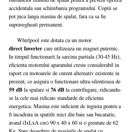
accidentala sau schimbarea programului. Copiii se
pot juca langa masina de spalat, fara ca sa fie
supravegheati permanent.
Whirlpool este dotata cu un motor
direct
Inverter
care utilizeaza un magnet puternic.
In timpul functionarii la sarcina partiala (30-45 Hz),
eficienta motorului aparatului creste considerabil in
raport cu motoarele de curent alternativ existente in
prezent, ce asigura o functionare ultra-silentioasa de
59 dB
76 dB
la spalare si
la centrifugare, ridicandu-
se la cele mai ridicate standarde de eficienta
energetica. Masina este suficient de ingusta pentru a
fi incadrata in spatiile mici din baie sau bucatarie,
avand (IxLxA cm) 90 x 40 x 60 si o greutate de 62
Kg. Spre deosebire de masinile de spalat cu