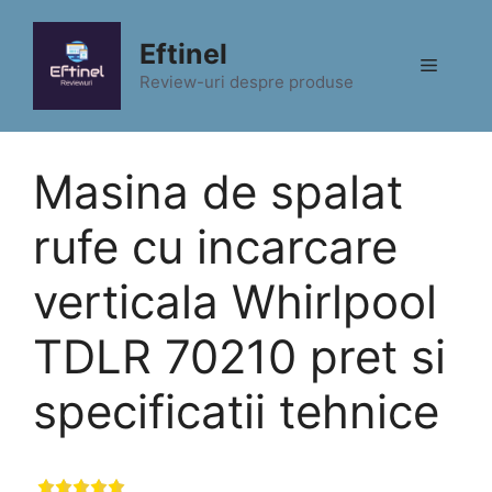
Sari
la
Eftinel
Meniu
conținut
Review-uri despre produse
Masina de spalat
rufe cu incarcare
verticala Whirlpool
TDLR 70210 pret si
specificatii tehnice