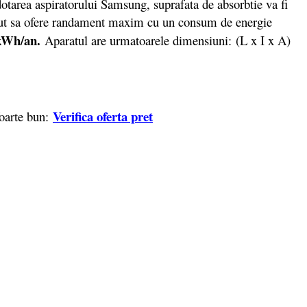
 dotarea aspiratorului Samsung, suprafata de absorbtie va fi
ut sa ofere randament maxim cu un consum de energie
kWh/an.
Aparatul are urmatoarele dimensiuni: (L x I x A)
Verifica oferta pret
foarte bun: