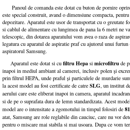
Panoul de comanda este dotat cu buton de pornire oprire de
este special construit, avand o dimensiune compacta, pentru 
depozitare. Aparatul este usor de transportat cu o greutate 
si cablul de alimentare cu lungimea de pana la 6 metri ne va 
telescopic, din dotarea aparatului vom avea o raza de aspira
legatura cu aparatul de aspiratie praf cu ajutorul unui furtun
aspiratorul Samsung.
filtru Hepa
microfiltru
Aparatul este dotat si cu
si
de pr
inapoi in mediul ambiant al camerei, inclusiv polen și excrem
prin filtrul HEPA, unde praful și particulele de murdarie sunt 
SLG
la acest model au fost certificate de catre
, un institut 
aerului care este eliberat inapoi in camera, aparatul incadra
si de pe o suprafata dura de lemn standardizata. Acest mode
81
model are o intensitate a zgomotului in timpul folosiri de
atat, Samsung are role reglabile din cauciuc, care nu vor de
pentru o miscare mai stabila si mai usoara. Dupa ce vom term