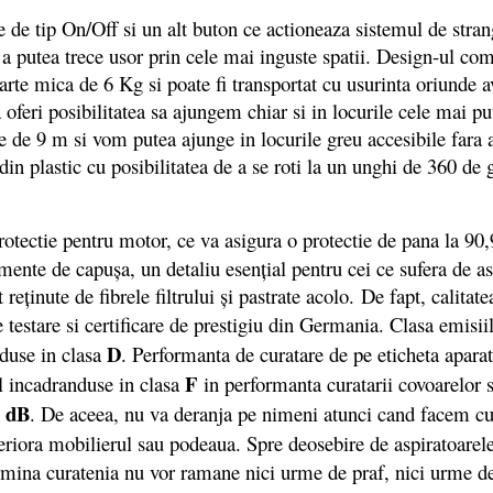
 tip On/Off si un alt buton ce actioneaza sistemul de stran
a putea trece usor prin cele mai inguste spatii. Design-ul com
foarte mica de 6 Kg si poate fi transportat cu usurinta oriund
oferi posibilitatea sa ajungem chiar si in locurile cele mai pu
re de 9 m si vom putea ajunge in locurile greu accesibile fara 
 din plastic cu posibilitatea de a se roti la un unghi de 360 de
otectie pentru motor, ce va asigura o protectie de pana la 90,
ente de capușa, un detaliu esențial pentru cei ce sufera de ast
reținute de fibrele filtrului și pastrate acolo. De fapt, calita
de testare si certificare de prestigiu din Germania. Clasa emisi
D
nduse in clasa
. Performanta de curatare de pe eticheta aparat
F
l incadranduse in clasa
in performanta curatarii covoarelor 
 dB
. De aceea, nu va deranja pe nimeni atunci cand facem c
teriora mobilierul sau podeaua. Spre deosebire de aspiratoarel
ina curatenia nu vor ramane nici urme de praf, nici urme de r