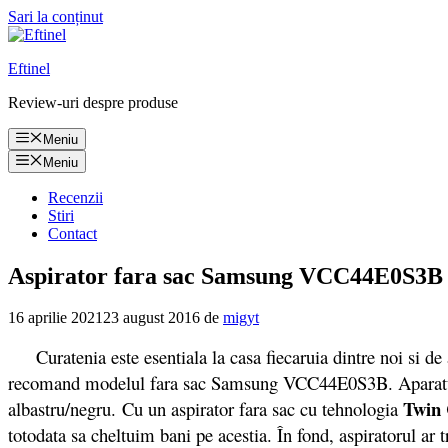
Sari la conținut
Eftinel
Review-uri despre produse
Meniu
Meniu
Recenzii
Stiri
Contact
Aspirator fara sac Samsung VCC44E0S3B pre
16 aprilie 2021
23 august 2016
de
migyt
Curatenia este esentiala la casa fiecaruia dintre noi si de
recomand modelul fara sac Samsung VCC44E0S3B. Aparatul are 
Twin
albastru/negru. Cu un aspirator fara sac cu tehnologia
totodata sa cheltuim bani pe acestia. În fond, aspiratorul ar 