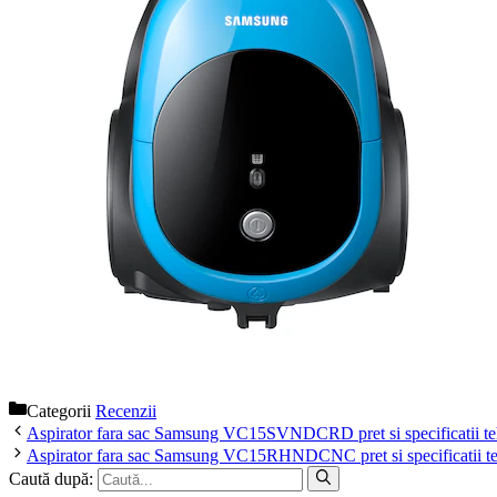
Categorii
Recenzii
Aspirator fara sac Samsung VC15SVNDCRD pret si specificatii te
Aspirator fara sac Samsung VC15RHNDCNC pret si specificatii t
Caută după: