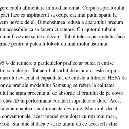
gere cablu alimentare in mod automat. Corpul aspiratorului
pact face ca aspiratorul sa ocupe cat mai putin spatiu la
e avem nevoie de el. Dimensiunea redusa a aparatului precum
tin accesibile ca sa facem curatenie. Cu ajutorul tubului
a mai fi nevoie sa ne aplecam. Tubul telescopic metalic face
 grade pentru a putea fi folosit cu mai multa usurinta
95% de retinere a particulelor praf ce ar putea fi emise
m sau alergii. Tot aerul absorbit de aspirator este impins
tea aerului evacuat si capacitatea de emisie a filtrelor HEPA de
ilor de praf ale modelului Samsung se refera la calitatea
ului ne arata procentajul de absortie al prafului de pe covor
D
si clasa
in performanta curatarii suprafetelor dure. Acest
uratenie noaptea sau dimineata devreme. Mai mult decat
e conventionale, acest model
este dotat cu roti mai mari,
oti. Sta bine si daca e sa ne uitam cu ce accesorii vine