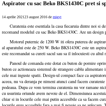
Aspirator cu sac Beko BKS1430C pret si spe
14 aprilie 2021
23 august 2016
de
migyt
Curatenia este esentiala la casa fiecaruia dintre noi si de ac
recomand modelul cu sac Beko BKS1430C. Are un design placut
Motorul puternic de 1200 W iti ofera puterea de aspirare de 
al aparatului este de 250 W. Beko BKS1430C este un aspirato
este recomandat sa cureti sacul sau sa il inlocuiesti cu altul 
Panoul de comanda este dotat cu buton de pornire oprire d
buton ce actioneaza sistemul de strangere cablu alimentare 
cele mai inguste spatii. Design-ul compact face ca aspirator
aceea, nu va deranja pe nimeni atunci cand facem curatenie 
podeaua. Dupa ce vom termina curatenia nu vor ramane nici ur
cu usurinta oriunde avem nevoie de el. Dimensiunea acestuia
chiar si in locurile cele mai putin accesibile ca sa facem cu
locurile greu accesibile fara a mai fi nevoie sa ne aplecam. Tu