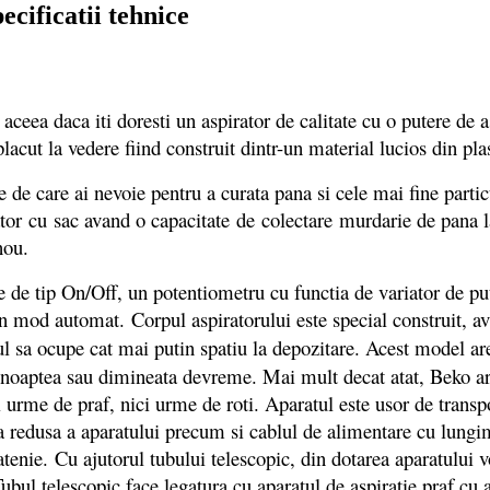
cificatii tehnice
eea daca iti doresti un aspirator de calitate cu o putere de as
 la vedere fiind construit dintr-un material lucios din plast
care ai nevoie pentru a curata pana si cele mai fine particul
r cu sac avand o capacitate de colectare murdarie de pana la 
nou.
e tip On/Off, un potentiometru cu functia de variator de p
in mod automat. Corpul aspiratorului este special construit, 
ul sa ocupe cat mai putin spatiu la depozitare. Acest model are
noaptea sau dimineata devreme. Mai mult decat atat, Beko are
me de praf, nici urme de roti. Aparatul este usor de transpor
 redusa a aparatului precum si cablul de alimentare cu lungim
ratenie. Cu ajutorul tubului telescopic, din dotarea aparatulu
bul telescopic face legatura cu aparatul de aspiratie praf cu aj