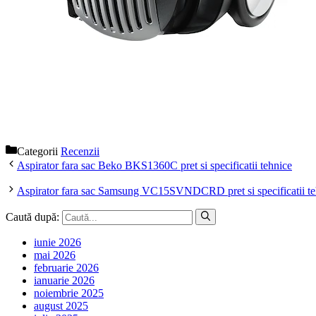
Categorii
Recenzii
Aspirator fara sac Beko BKS1360C pret si specificatii tehnice
Aspirator fara sac Samsung VC15SVNDCRD pret si specificatii te
Caută după:
iunie 2026
mai 2026
februarie 2026
ianuarie 2026
noiembrie 2025
august 2025