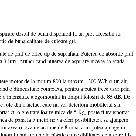
pirare destul de buna disponibil la un pret accesibil iti
ic de buna calitate de culoare gri.
e de praf de orice tip de suprafata. Puterea de absortie praf
3 litri. Atunci cand puterea de aspirare incepe sa scada
utere motor de la minim 800 la maxim 1200 W/h si un alt
avand o dimensiune compacta, pentru a putea trece usor prin
85 dB
 o intensitate a zgomotului in timpul folosiri de
. De
 role din cauciuc, care nu vor deteriora mobilierul sau
tat cu o greutate foarte mica de 5 Kg, poate fi transportat
ea de pana la 5 metri ne va oferi posibilitatea sa ajungem
i vom avea o raza de actiune de 8 m si vom putea ajunge in
utorul unui furtun din plastic cu posibilitatea de a se roti la