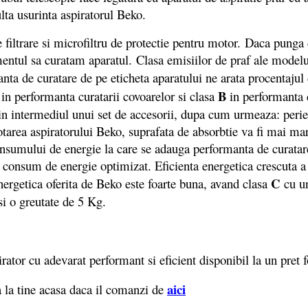
lta usurinta aspiratorul Beko.
filtrare si microfiltru de protectie pentru motor. Daca punga 
tul sa curatam aparatul. Clasa emisiilor de praf ale modelului
nta de curatare de pe eticheta aparatului ne arata procentajul 
B
in performanta curatarii covoarelor si clasa
in performanta c
rin intermediul unui set de accesorii, dupa cum urmeaza: perie 
area aspiratorului Beko, suprafata de absorbtie va fi mai mare
consumului de energie la care se adauga performanta de curatar
onsum de energie optimizat. Eficienta energetica crescuta a a
C
ergetica oferita de Beko este foarte buna, avand clasa
cu u
i o greutate de 5 Kg.
ator cu adevarat performant si eficient disponibil la un pret 
aici
 la tine acasa daca il comanzi de