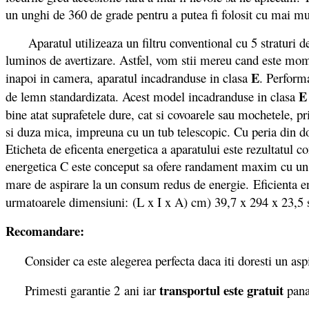
un unghi de 360 de grade pentru a putea fi folosit cu mai mu
Aparatul utilizeaza un filtru conventional cu 5 straturi de 
luminos de avertizare. Astfel, vom stii mereu cand este momen
E
inapoi in camera, aparatul incadranduse in clasa
. Performa
E
de lemn standardizata. Acest model incadranduse in clasa
bine atat suprafetele dure, cat si covoarele sau mochetele, p
si duza mica, impreuna cu un tub telescopic. Cu peria din dot
Eticheta de eficenta energetica a aparatului este rezultatul 
energetica C este conceput sa ofere randament maxim cu un c
mare de aspirare la un consum redus de energie. Eficienta en
urmatoarele dimensiuni: (L x I x A) cm) 39,7 x 294 x 23,5 s
Recomandare:
Consider ca este alegerea perfecta daca iti doresti un aspir
transportul este gratuit
Primesti garantie 2
ani iar
pana