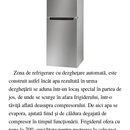
Zona de refrigerare cu dezgheţare automată, este
construit astfel încât apa rezultată în urma
dezgheţării se aduna într-un locaş special în partea de
jos, de unde se scurge în afara frigiderului, într-o
tăviţă aflată deasupra compresorului. De aici apa se
evapora, ajutată fiind şi de căldura degajată de
compresor în timpul funcţionării. Frigiderul ofera cu
pana la 70% umiditate pentru pastrarea la cele mai