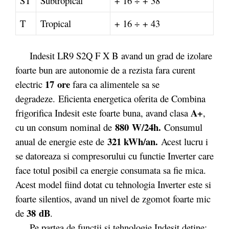
ST
Subtropical
+ 16 ÷ + 38
T
Tropical
+ 16 ÷ + 43
Indesit LR9 S2Q F X B avand un grad de izolare
foarte bun are autonomie de a rezista fara curent
17 ore
electric
fara ca alimentele sa se
degradeze. Eficienta energetica oferita de Combina
A+
frigorifica Indesit este foarte buna, avand clasa
,
880 W/24h.
cu un consum nominal de
Consumul
321 kWh/an.
anual de energie este de
Acest lucru i
se datoreaza si compresorului cu functie Inverter care
face totul posibil ca energie consumata sa fie mica.
Acest model fiind dotat cu tehnologia Inverter este si
foarte silentios, avand un nivel de zgomot foarte mic
38 dB
de
.
Pe partea de functii si tehnologie Indesit detine: