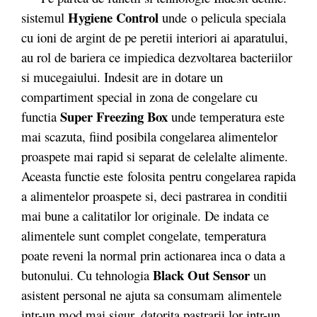
Hygiene Control
sistemul
unde o pelicula speciala
cu ioni de argint de pe peretii interiori ai aparatului,
au rol de bariera ce impiedica dezvoltarea bacteriilor
si mucegaiului. Indesit are in dotare un
compartiment special in zona de congelare cu
Super Freezing Box
functia
unde temperatura este
mai scazuta, fiind posibila congelarea alimentelor
proaspete mai rapid si separat de celelalte alimente.
Aceasta functie este
folosita
pentru congelarea rapida
a alimentelor proaspete si, deci pastrarea in conditii
mai bune a calitatilor lor originale. De indata ce
alimentele sunt complet congelate, temperatura
poate reveni la normal prin actionarea inca o data a
Black Out Sensor
butonului. Cu tehnologia
un
asistent personal ne ajuta sa consumam alimentele
intr-un mod mai sigur, datorita pastrarii lor intr-un