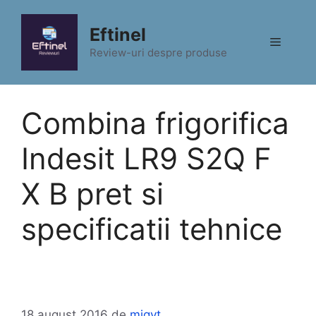
Sari
la
Eftinel
Meniu
conținut
Review-uri despre produse
Combina frigorifica
Indesit LR9 S2Q F
X B pret si
specificatii tehnice
18 august 2016
de
migyt