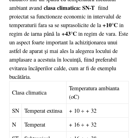
clasa climatica: SN-T
ambiant avand
fiind
proiectat sa functioneze economic in intervalul de
+10°C
temperaturii fara sa se suprasolicite de la
in
+43°C
regim de iarna
până la
in regim de vara.
Este
un aspect foarte important la achiziţionarea unui
astfel de aparat şi mai ales la alegerea locului de
amplasare a acestuia în locuinţă, fiind preferabil
evitarea încăperilor calde, cum ar fi de exemplu
bucătăria.
Temperatura ambianta
Clasa climatica
(oC)
SN
Temperat extinsa
+ 10 ÷ + 32
N
Temperat
+ 16 ÷ + 32