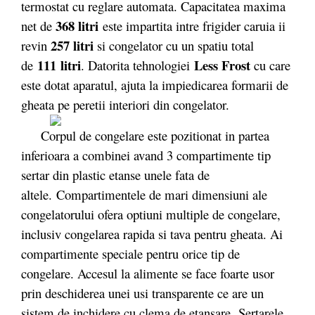
termostat cu reglare automata. Capacitatea maxima
368 litri
net de
este impartita intre frigider caruia ii
257 litri
revin
si congelator cu un spatiu total
111 litri
Less Frost
de
. Datorita tehnologiei
cu care
este dotat aparatul, ajuta la impiedicarea formarii de
gheata pe peretii interiori din congelator.
Corpul de congelare este pozitionat in partea
inferioara a combinei avand 3 compartimente tip
sertar din plastic etanse unele fata de
altele. Compartimentele de mari dimensiuni ale
congelatorului ofera optiuni multiple de congelare,
inclusiv congelarea rapida si tava pentru gheata. Ai
compartimente speciale pentru orice tip de
congelare. Accesul la alimente se face foarte usor
prin deschiderea unei usi transparente ce are un
sistem de inchidere cu clema de etansare. Sertarele