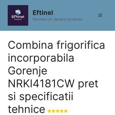
Sari
la
Eftinel
Meniu
conținut
Review-uri despre produse
Combina frigorifica
incorporabila
Gorenje
NRKI4181CW pret
si specificatii
tehnice