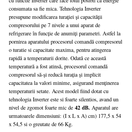
cu functie Inverter care face totul posibil ca energie
consumata sa fie mica. Tehnologia Inverter
presupune modificarea turației și capacității
compresorului pe 7 nivele a unui aparat de
refrigerare în funcție de anumiți parametri. Astfel la
pornirea aparatului procesorul comandă compresorul
o turatie si capacitate maxima, pentru atingerea
rapidă a temperaturii dorite. Odată ce această
temperatură a fost atinsă, procesorul comandă
compresorul să-și reducă turația și implicit
capacitatea la valori minime, asigurand menținerea
temperaturii setate. Acest model fiind dotat cu
tehnologia Inverter este si foarte silentios, avand un
42
dB.
nivel de zgomot foarte mic de
Aparatul are
urmatoarele dimensiuni: (I x L x A) cm) 177,5 x 54
x 54,5 si o greutate de 66 Kg.