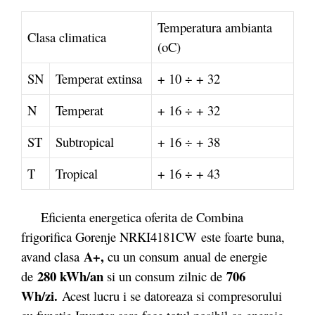
Temperatura ambianta
Clasa climatica
(oC)
SN
Temperat extinsa
+ 10 ÷ + 32
N
Temperat
+ 16 ÷ + 32
ST
Subtropical
+ 16 ÷ + 38
T
Tropical
+ 16 ÷ + 43
Eficienta energetica oferita de Combina
frigorifica Gorenje NRKI4181CW este foarte buna,
A+
,
avand clasa
cu un consum anual de energie
280 kWh/an
706
de
si un consum zilnic de
Wh/zi.
Acest lucru i se datoreaza si compresorului