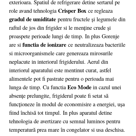
exterioara. Spatiul de refrigerare detine sertarul pe
Crisper Box
role avand tehnologia
ce regleaza
gradul de umiditate
pentru fructele și legumele din
raftul de jos din frigider si le menține crude și
proaspete perioade lungi de timp. In plus Gorenje
functia de ionizare
are si
ce neutralizeaza bacteriile
si microorganismele care genereaza mirosurile
neplacute in interiorul frigiderului. Aerul din
interiorul aparatului este mentinut curat, astfel
alimentele pot fi pastrate pentru o perioada mai
Eco Mode
lunga de timp. Cu functia
in cazul unei
absențe prelungite, frigiderul poate fi setat să
funcționeze în modul de economisire a energiei, ușa
fiind închisă tot timpul. In plus aparatul detine
tehnologia de avertizare cu semnal luminos pentru
temperatură prea mare în congelator si usa deschisa.