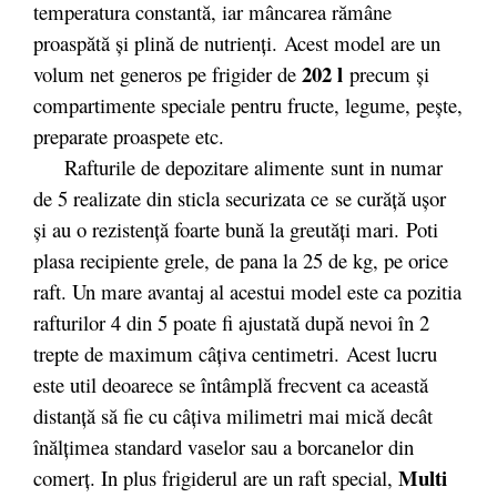
temperatura constantă, iar mâncarea rămâne
proaspătă și plină de nutrienți. Acest model are un
202 l
volum net generos pe frigider de
precum și
compartimente speciale pentru fructe, legume, pește,
preparate proaspete etc.
Rafturile de depozitare alimente
sunt in numar
de 5 realizate din sticla securizata ce se curăță ușor
și au o rezistență foarte bună la greutăți mari. Poti
plasa recipiente grele, de pana la 25 de kg, pe orice
raft. Un mare avantaj al acestui model este ca pozitia
rafturilor 4 din 5 poate fi ajustată după nevoi în 2
trepte de maximum câţiva centimetri. Acest lucru
este util deoarece se întâmplă frecvent ca această
distanţă să fie cu câţiva milimetri mai mică decât
înălţimea standard vaselor sau a borcanelor din
Multi
comerţ. In plus frigiderul are un raft special,