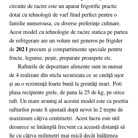
circuite de racire este un aparat frigorific practic
dotat cu tehnologii de varf fiind perfect pentru o
familie numeroasa, cu diverse preferințe culinare.
Acest model cu tehnologie de racire statica pe partea
de refrigerare are un volum net generos pe frigider
202 l
de
precum și compartimente speciale pentru
fructe, legume, pește, preparate proaspete etc.
Rafturile de depozitare alimente sunt in numar
de 4 realizate din sticla securizata ce se curăță ușor
și au o rezistență foarte bună la greutăți mari. Poti
plasa recipiente grele, de pana la 25 de kg, pe orice
raft. Un mare avantaj al acestui model este ca pozitia
rafturilor poate fi ajustată după nevoi în 2 trepte de
maximum câţiva centimetri. Acest lucru este util
deoarece se întâmplă frecvent ca această distanţă să
fie cu câţiva milimetri mai mică decât înălţimea