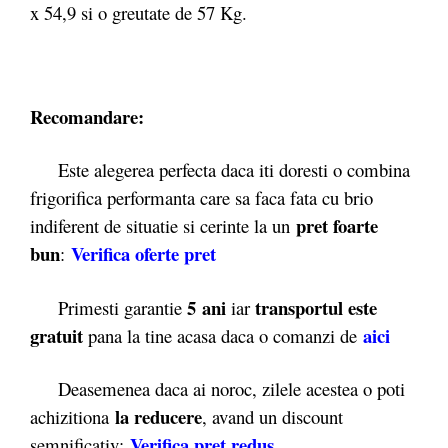
x 54,9 si o greutate de 57 Kg.
Recomandare:
Este alegerea perfecta daca iti doresti o combina
frigorifica performanta care sa faca fata cu brio
pret foarte
indiferent de situatie si cerinte la un
bun
Verifica oferte pret
:
5 ani
transportul este
Primesti garantie
iar
gratuit
aici
pana la tine acasa daca o comanzi de
Deasemenea daca ai noroc, zilele acestea o poti
la reducere
achizitiona
, avand un discount
Verifica pret redus
semnificativ: