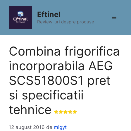
Sari
la
Eftinel
Meniu
conținut
Review-uri despre produse
Combina frigorifica
incorporabila AEG
SCS51800S1 pret
si specificatii
tehnice
12 august 2016
de
migyt