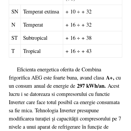
SN
Temperat extinsa
+ 10 ÷ + 32
N
Temperat
+ 16 ÷ + 32
ST
Subtropical
+ 16 ÷ + 38
T
Tropical
+ 16 ÷ + 43
Eficienta energetica oferita de Combina
A+
,
frigorifica AEG este foarte buna, avand clasa
cu
297 kWh/an.
un consum anual de energie de
Acest
lucru i se datoreaza si compresorului cu functie
Inverter care face totul posibil ca energie consumata
sa fie mica. Tehnologia Inverter presupune
modificarea turației și capacității compresorului pe 7
nivele a unui aparat de refrigerare în funcție de