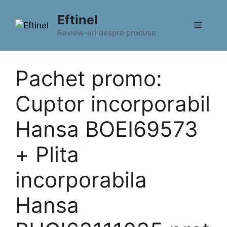
Sari
Eftinel
la
Meniu
conținut
Review-uri despre produse
Pachet promo:
Cuptor incorporabil
Hansa BOEI69573
+ Plita
incorporabila
Hansa