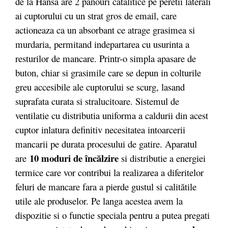
de la Hansa are 2 panouri catalitice pe peretii laterali
ai cuptorului cu un strat gros de email, care
actioneaza ca un absorbant ce atrage grasimea si
murdaria, permitand indepartarea cu usurinta a
resturilor de mancare. Printr-o simpla apasare de
buton, chiar si grasimile care se depun in colturile
greu accesibile ale cuptorului se scurg, lasand
suprafata curata si stralucitoare. Sistemul de
ventilatie cu distributia uniforma a caldurii din acest
cuptor inlatura definitiv necesitatea intoarcerii
mancarii pe durata procesului de gatire. Aparatul
10 moduri de încălzire
are
si distributie a energiei
termice care vor contribui la realizarea a diferitelor
feluri de mancare fara a pierde gustul si calitătile
utile ale produselor. Pe langa acestea avem la
dispozitie si o functie speciala pentru a putea pregati