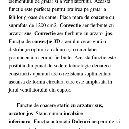
elementului de gratar si a ventilatorului. Aceasta
functie este perfecta pentru prajirea pe gratar a
coacere
feliilor groase de carne. Placa mare de
cu
Convectie
suprafata de 1200 cm2.
aer fierbinte cu
sus
Convectie
jos
arzator
.
aer fierbinte cu arzator
.
convecţie 3D
Funcţia de
a aerului ce asigură o
distribuţie optimă a căldurii şi o circulatie
permanentă a aerului fierbinte. Aceasta functie este
posibila din punct de vedere tehnologic deoarece
constructiv aparatul are o rezistenta suplimentara
ascunsa de forma circulara care este amplasata in
jurul ventilatorului din cuptor.
static cu arzator sus,
Functie de coacere
arzator jos
incalzire
. Static numai
inferioara
Dulciuri
. Funcţia automată
ne permite să