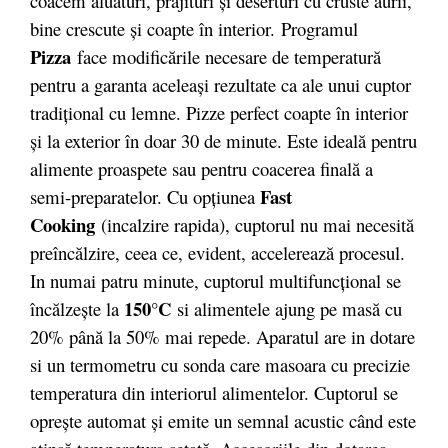
coacem aluaturi, prăjituri şi deserturi cu cruste aurii,
bine crescute şi coapte în interior. Programul
Pizza
face modificările necesare de temperatură
pentru a garanta aceleaşi rezultate ca ale unui cuptor
tradiţional cu lemne. Pizze perfect coapte în interior
şi la exterior în doar 30 de minute. Este ideală pentru
alimente proaspete sau pentru coacerea finală a
Fast
semi-preparatelor. Cu opţiunea
Cooking
(incalzire rapida), cuptorul nu mai necesită
preîncălzire, ceea ce, evident, accelerează procesul.
In numai patru minute, cuptorul multifuncţional se
150°C
încălzeşte la
si alimentele ajung pe masă cu
20% până la 50% mai repede. Aparatul are in dotare
si un termometru cu sonda care masoara cu precizie
temperatura din interiorul alimentelor. Cuptorul se
opreşte automat şi emite un semnal acustic când este