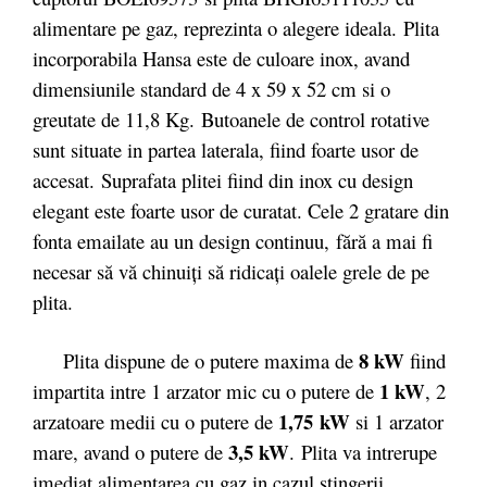
alimentare pe gaz, reprezinta o alegere ideala. Plita
incorporabila Hansa este de culoare inox, avand
dimensiunile standard de 4 x 59 x 52 cm si o
greutate de 11,8 Kg. Butoanele de control rotative
sunt situate in partea laterala, fiind foarte usor de
accesat. Suprafata plitei fiind din inox cu design
elegant este foarte usor de curatat. Cele 2 gratare din
fonta emailate au un design continuu, fără a mai fi
necesar să vă chinuiţi să ridicaţi oalele grele de pe
plita.
8 kW
Plita dispune de o putere maxima de
fiind
1 kW
impartita intre 1 arzator mic cu o putere de
, 2
1,75 kW
arzatoare medii cu o putere de
si 1 arzator
3,5 kW
mare, avand o putere de
. Plita va intrerupe
imediat alimentarea cu gaz in cazul stingerii