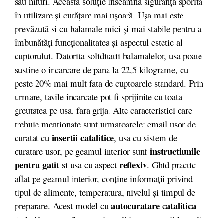
sau nituri. Această soluţie înseamnă siguranţă sporită
în utilizare şi curăţare mai uşoară. Uşa mai este
prevăzută si cu balamale mici şi mai stabile pentru a
îmbunătăţi funcţionalitatea şi aspectul estetic al
cuptorului. Datorita soliditatii balamalelor, usa poate
sustine o incarcare de pana la 22,5 kilograme, cu
peste 20% mai mult fata de cuptoarele standard. Prin
urmare, tavile incarcate pot fi sprijinite cu toata
greutatea pe usa, fara grija. Alte caracteristici care
trebuie mentionate sunt urmatoarele: email usor de
insertii catalitice
curatat cu
, usa cu sistem de
instructiunile
curatare usor, pe geamul interior sunt
pentru gatit
reflexiv
si usa cu aspect
. Ghid practic
aflat pe geamul interior, conține informații privind
tipul de alimente, temperatura, nivelul și timpul de
autocuratare catalitica
preparare. Acest model cu