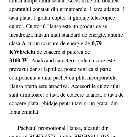
atinsă temperatura setată. Accesoriile din dotarea
aparatului constau din urmatoarele: 1 tava adanca, 1
tava plata, 1 gratar cuptor si ghidaje telescopice
cuptor. Cuptorul Hansa este un produs ce se
incadreaza intr-un inalt standard de energie, anume
A
0,79
clasa
cu un consum de energie de
KWh/ciclu
de coacere si puterea de
3100
W
. Analizand caracteristicile cu care este
prevazut dar si faptul ca poate veni ca si parte
componenta a unui pachet cu plita incorporabila
Hansa oferta este atractiva. Accesoriile cuptorului
sunt urmatoare: o tava de coacere adanca, o tava de
coacere plata, ghidaje pentru tavi si un gratar din
fonta emailat.
Pachetul promotional Hansa, alcatuit din
cuptorul BOEI69573 si plita BHGI63111035 cu