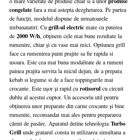
produse
o mare varietate de produse chiar si a unor
congelate
fara a mai astepta dezghetarea. Pe partea
de funcții, modelul dispune de urmatoarele
grill-ul electric
imbunatatiri: Cu
mare cu puterea
2000 W/h
de
, obţinem cele mai bune rezultate la
rumenire, chiar şi cu vase mai mici. Optiunea grill
face ca rumenirea paini prajite sa fie rapida si
usoara. Este cea mai buna modalitate de a rumeni
painea prajita servita la micul dejun, de a prepara
kebab si legume si de a face toppingurile mai
rotisorul
crocante. Este uşor şi rapid cu
cu circuit
dublu al acestui cuptor. Un accesoriu util pentru
obţinerea unor preparate din carne crocante şi bine
rumenite, recomandat mai ales pentru prepararea
Turbo
cărnii de pasăre. Aparatul detine tehnologia
Grill
unde gratarul consta in utilizarea simultana a