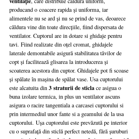
ventilaţie
, care distribuie căldura uniform,
producand o coacere rapida şi uniforma, iar
alimentele nu se ard şi nu se prind de vas, deoarece
căldura vine din toate direcţiile, fiind dispersata de
ventilator. Cuptorul are in dotare si ghidaje pentru
tavi. Fiind realizate din oţel cromat, ghidajele
laterale demontabile asigură stabilitatea tăvilor de
copt şi facilitează glisarea la introducerea şi
scoaterea acestora din cuptor. Ghidajele pot fi scoase
şi spălate în maşina de spălat vase. Usa cuptorului
3 straturii de sticla
este alcatuita din
ce asigua o
buna izolare termica, in plus un ventilator ascuns
asigura o racire tangentiala a carcasei cuptorului si
prin intermediul unor fante si a geamului de la usa
cuptorului. Uşa cuptorului este prevăzută pe interior
cu o suprafaţă din sticlă perfect netedă, fără şuruburi