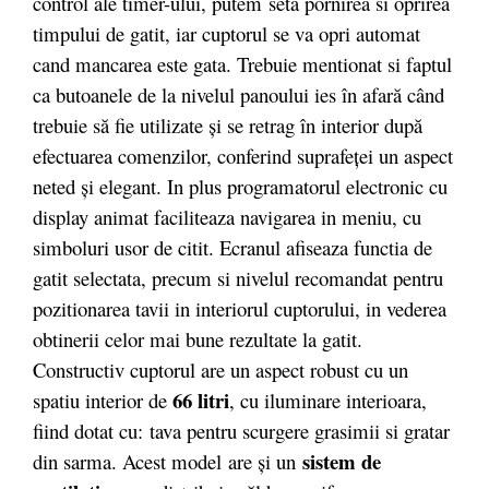
control ale timer-ului, putem seta pornirea si oprirea
timpului de gatit, iar cuptorul se va opri automat
cand mancarea este gata. Trebuie mentionat si faptul
ca butoanele de la nivelul panoului ies în afară când
trebuie să fie utilizate şi se retrag în interior după
efectuarea comenzilor, conferind suprafeţei un aspect
neted şi elegant. In plus programatorul electronic cu
display animat faciliteaza navigarea in meniu, cu
simboluri usor de citit. Ecranul afiseaza functia de
gatit selectata, precum si nivelul recomandat pentru
pozitionarea tavii in interiorul cuptorului, in vederea
obtinerii celor mai bune rezultate la gatit.
Constructiv cuptorul are un aspect robust cu un
66 litri
spatiu interior de
, cu iluminare interioara,
fiind dotat cu: tava pentru scurgere grasimii si gratar
sistem de
din sarma. Acest model are şi un