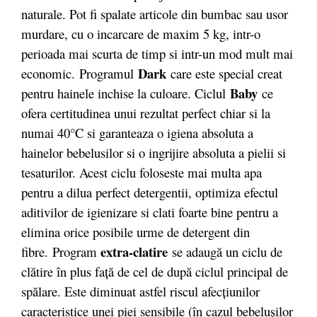
naturale. Pot fi spalate articole din bumbac sau usor
murdare, cu o incarcare de maxim 5 kg, intr-o
perioada mai scurta de timp si intr-un mod mult mai
Dark
economic. Programul
care este special creat
Baby
pentru hainele inchise la culoare. Ciclul
ce
ofera certitudinea unui rezultat perfect chiar si la
numai 40°C si garanteaza o igiena absoluta a
hainelor bebelusilor si o ingrijire absoluta a pielii si
tesaturilor. Acest ciclu foloseste mai multa apa
pentru a dilua perfect detergentii, optimiza efectul
aditivilor de igienizare si clati foarte bine pentru a
elimina orice posibile urme de detergent din
extra-clatire
fibre. Program
se adaugă un ciclu de
clătire în plus faţă de cel de după ciclul principal de
spălare. Este diminuat astfel riscul afecţiunilor
caracteristice unei piei sensibile (în cazul bebeluşilor