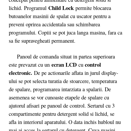
Child Lock
lichid. Programul
permite blocarea
butoanelor masinii de spalat cu uscator pentru a
preveni oprirea accidentala sau schimbarea
programului. Copiii se pot juca langa masina, fara ca
sa fie supravegheati permanent.
Panoul de comanda situat in partea superioara
ecran LCD
control
este prevazut cu un
cu
electronic.
De pe actionarile aflata in jurul display-
ului se pot selecta turatia de stoarcere, temperatura
de spalare, programarea intarziata a spalarii. De
asemenea se vor cunoaste etapele de spalare cu
ajutorul afisari pe panoul de control. Sertarul cu 3
compartimente pentru detergent solid si lichid, se
afla in interiorul aparatului. O data inchis hubloul nu
mai ai acces la sertarul cu detergent. Cuva masini