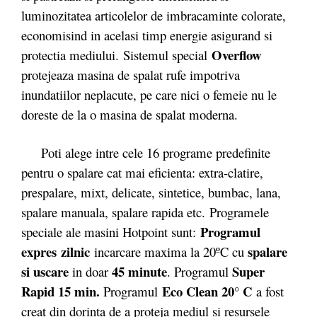
luminozitatea articolelor de imbracaminte colorate,
economisind in acelasi timp energie asigurand si
Overflow
protectia mediului. Sistemul special
protejeaza masina de spalat rufe impotriva
inundatiilor neplacute, pe care nici o femeie nu le
doreste de la o masina de spalat moderna.
Poti alege intre cele 16 programe predefinite
pentru o spalare cat mai eficienta: extra-clatire,
prespalare, mixt, delicate, sintetice, bumbac, lana,
spalare manuala, spalare rapida etc. Programele
Programul
speciale ale masini Hotpoint sunt:
expres
zilnic
spalare
incarcare maxima la 20ºC cu
si uscare
45 minute
Super
in doar
. Programul
Rapid
15 min.
Eco Clean 20° C
Programul
a fost
creat din dorinta de a proteja mediul si resursele