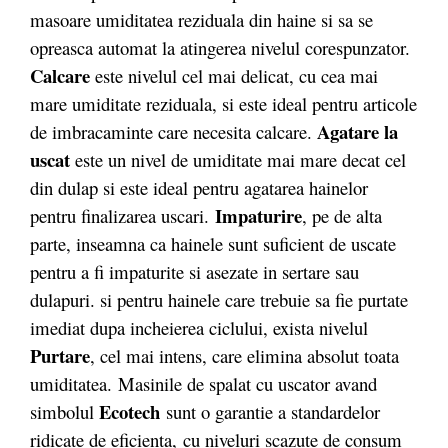
masoare umiditatea reziduala din haine si sa se
opreasca automat la atingerea nivelul corespunzator.
Calcare
este nivelul cel mai delicat, cu cea mai
mare umiditate reziduala, si este ideal pentru articole
Agatare la
de imbracaminte care necesita calcare.
uscat
este un nivel de umiditate mai mare decat cel
din dulap si este ideal pentru agatarea hainelor
Impaturire
pentru finalizarea uscari.
, pe de alta
parte, inseamna ca hainele sunt suficient de uscate
pentru a fi impaturite si asezate in sertare sau
dulapuri. si pentru hainele care trebuie sa fie purtate
imediat dupa incheierea ciclului, exista nivelul
Purtare
, cel mai intens, care elimina absolut toata
umiditatea.
Masinile de spalat cu uscator avand
Ecotech
simbolul
sunt o garantie a standardelor
ridicate de eficienta, cu niveluri scazute de consum