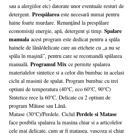
sau a alergiilor etc) datorate unor eventuale resturi de
Prespălarea
detergent.
este necesară numai pentru
haine foarte murdare.
Renunţând la prespălare
Spalare
economisiţi energie, apă, detergent şi timp.
manuala
acest program este dedicat pentru a spăla
hainele de lână/delicate care au etichete cu „a nu se
spăla în maşină”, pentru care se recomandă spălarea
Programul Mix
manuală.
ce permite spalarea
materialelor sintetice si a celor din bumbac in acelasi
ciclu al masinii de spalat. Program bumbac cu trei
optiuni de temperatura (40°C, eco 60°C, 90°C)
Sintetice rece la 60°C. Delicate cu 2 optiuni de
program Mătase sau Lână.
Perdele si Matase
Matase (30°C)/Perdele. Ciclul
face posibila spalarea la masina chiar si a articolelor
cele mai delicate, cum ar fi matasea, vascoza si chiar