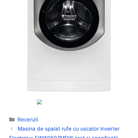
Categorii
Recenzii
Masina de spalat rufe cu uscator Inverter
Electrolux EWW1697MDW pret si specificatii