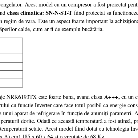
congelator. Acest model cu un compresor a fost proiectat pentr
clasa climatica: SN-N-ST-T
vand
fiind proiectat sa functionez
in regim de vara.
Este un aspect foarte important la achiziţiona
căperilor calde, cum ar fi de exemplu bucătăria.
A+++
,
enje NRK6193TX este foarte buna, avand clasa
cu un 
ului cu functie Inverter care face totul posibil ca energie co
 a unui aparat de refrigerare în funcție de anumiți parametri.
peraturii dorite. Odată ce această temperatură a fost atinsă, 
emperaturii setate. Acest model fiind dotat cu tehnologia Inver
 x A) cm) 185 x 60 x 64 si o greutate de 68 Kg.