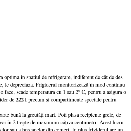
a optima in spatiul de refrigerare, indiferent de cât de des
re, le depreciaza. Frigiderul monitorizează în mod continuu
 a o face, scade temperatura cu 1 sau 2° C, pentru a asigura o
222 l
gider de
precum și compartimente speciale pentru
oarte bună la greutăți mari. Poti plasa recipiente grele, de
nevoi în 2 trepte de maximum câţiva centimetri. Acest lucru
elor sau a borcanelor din comerţ. In plus frigiderul are un