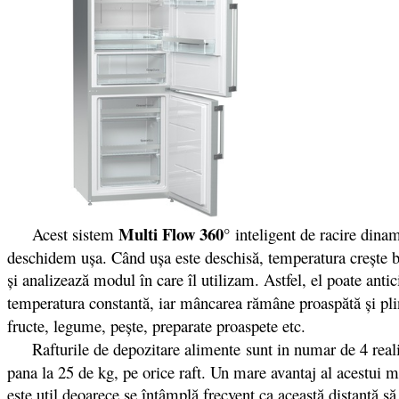
Multi Flow 360°
Acest sistem
inteligent de racire dina
deschidem ușa. Când ușa este deschisă, temperatura crește b
și analizează modul în care îl utilizam. Astfel, el poate anti
temperatura constantă, iar mâncarea rămâne proaspătă și pli
fructe, legume, pește, preparate proaspete etc.
Rafturile de depozitare alimente
sunt in numar de 4 reali
pana la 25 de kg, pe orice raft. Un mare avantaj al acestui m
este util deoarece se întâmplă frecvent ca această distanţă s