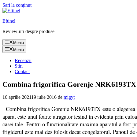
Sari la conținut
Eftinel
Review-uri despre produse
Meniu
Meniu
Recenzii
Stiri
Contact
Combina frigorifica Gorenje NRK6193TX pre
16 aprilie 2021
19 iulie 2016
de
migyt
Combina frigorifica Gorenje NRK6193TX este o alegerea inspir
aparat este unul foarte atragator iesind in evidenta prin culoa
casei tale. Pentru o functionalitate maxima aparatul a fost pro
frigiderul este mai des folosit decat congelatorul. Panoul de 