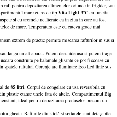
un raft pentru depozitarea alimentelor oriunde in frigider, sau
Vita Light
3°C
compartimentul mare etans de tip
cu functia
spete si cu aromele nealterate ca in ziua in care au fost
ructelor de mare. Temperatura este cu cateva grade mai
nism extrem de practic permite miscarea rafturilor in sus si
te sau langa un alt aparat. Putem deschide usa si putem trage
re usoara construite pe balamale glisante ce pot fi scoase cu
in spatele raftului. Gorenje are iluminare Eco Led linie sus
85 litri
tal de
. Corpul de congelare cu usa reversibila cu
 din plastic etanse unele fata de altele. Compartimentul Big
imensiuni, ideal pentru depozitarea produselor precum un
u gheata. Rafturile din sticlă si sertarele sunt detașabile