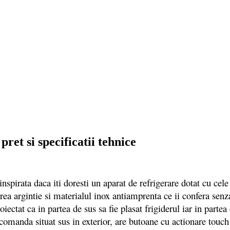
t si specificatii tehnice
ata daca iti doresti un aparat de refrigerare dotat cu cele m
rea argintie si materialul inox antiamprenta ce ii confera senza
iectat ca in partea de sus sa fie plasat frigiderul iar in parte
comanda situat sus in exterior, are butoane cu actionare touch 