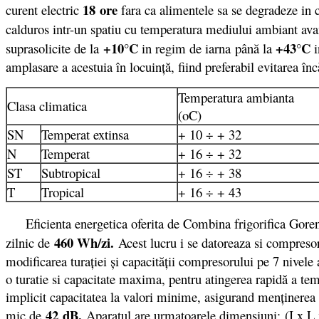
18 ore
curent electric
fara ca alimentele sa se degradeze in 
calduros intr-un spatiu cu temperatura mediului ambiant a
+10°C
+43°C
suprasolicite de la
in regim de iarna
până la
amplasare a acestuia în locuinţă, fiind preferabil evitarea în
Temperatura ambianta
Clasa climatica
(oC)
SN
Temperat extinsa
+ 10 ÷ + 32
N
Temperat
+ 16 ÷ + 32
ST
Subtropical
+ 16 ÷ + 38
T
Tropical
+ 16 ÷ + 43
Eficienta energetica oferita de Combina frigorifica Gor
460 Wh/zi.
zilnic de
Acest lucru i se datoreaza si compresor
modificarea turației și capacității compresorului pe 7 nivele
o turatie si capacitate maxima, pentru atingerea rapidă a tem
implicit capacitatea la valori minime, asigurand menținerea t
42
dB.
mic de
Aparatul are urmatoarele dimensiuni: (I x L