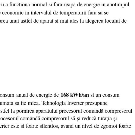
u a functiona normal si fara risipa de energie in anotimpul
e economic in intervalul de temperaturii fara sa se
rea unui astfel de aparat şi mai ales la alegerea locului de
168 kWh/an
consum anual de energie de
si un consum
nsumata sa fie mica. Tehnologia Inverter presupune
 Astfel la pornirea aparatului procesorul comandă compresorul
procesorul comandă compresorul să-și reducă turația și
ter este si foarte silentios, avand un nivel de zgomot foarte