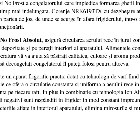
si No Frost a congelatorului care impiedica formarea ghetii i
 timp mai indelungata. Gorenje NRK6193TX cu dezgheţare autom
n partea de jos, de unde se scurge în afara frigiderului, într-
ncţionării.
No Frost Absolut
, asigură circularea aerului rece în jurul z
epozitate şi pe pereţii interiori ai aparatului. Alimentele con
ratura vă va ajuta să păstraţi calitatea, culoare şi aroma prod
 să decongelaţi congelatorul îl puteţi folosi pentru altceva.
un aparat frigorific practic dotat cu tehnologii de varf fiind
 ce ofera o circulatie constanta si uniforma a aerului rece in in
ta pe fiecare raft. In plus in combinatie cu tehnologia Ion A
ii negativi sunt raspânditi in frigider in mod constant impreun
teriile aflate in interiorul aparatului, elimina mirosurile si 