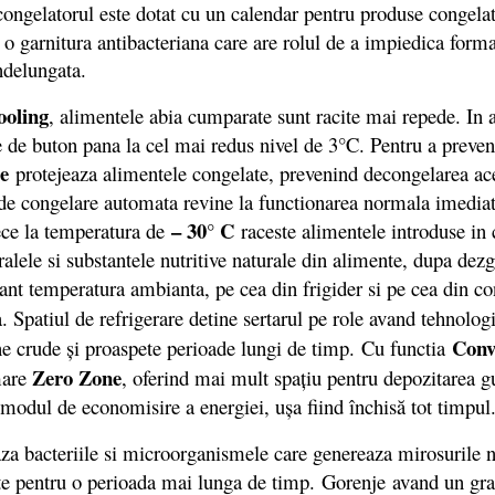
congelatorul este dotat cu un calendar pentru produse congelat
 o garnitura antibacteriana care are rolul de a impiedica forma
ndelungata.
ooling
, alimentele abia cumparate sunt racite mai repede. In 
are de buton pana la cel mai redus nivel de 3°C. Pentru a prev
e
protejeaza alimentele congelate, prevenind decongelarea ace
de congelare automata revine la functionarea normala imediat c
– 30° C
ece la temperatura de
raceste alimentele introduse in 
ele si substantele nutritive naturale din alimente, dupa dezghe
nt temperatura ambianta, pe cea din frigider si pe cea din con
a. Spatiul de refrigerare detine sertarul pe role avand tehnolog
Conv
ține crude și proaspete perioade lungi de timp. Cu functia
Zero Zone
 mare
, oferind mai mult spațiu pentru depozitarea g
n modul de economisire a energiei, ușa fiind închisă tot timpul
za bacteriile si microorganismele care genereaza mirosurile nep
rate pentru o perioada mai lunga de timp. Gorenje
avand un gra