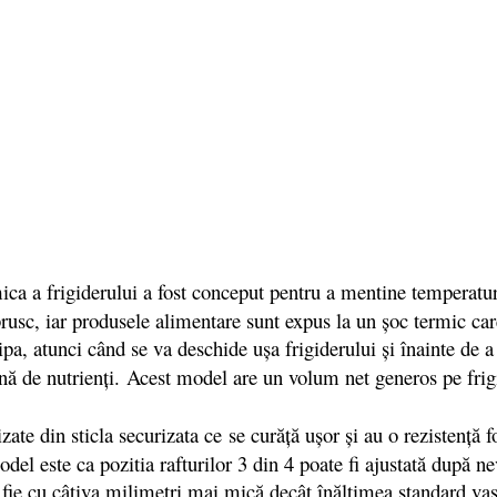
mica a frigiderului a fost conceput pentru a mentine temperatur
rusc, iar produsele alimentare sunt expus la un șoc termic ca
cipa, atunci când se va deschide ușa frigiderului și înainte de
nă de nutrienți. Acest model are un volum net generos pe fri
zate din sticla securizata ce se curăță ușor și au o rezistență f
odel este ca pozitia rafturilor 3 din 4 poate fi ajustată după 
ă fie cu câţiva milimetri mai mică decât înălţimea standard vas