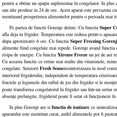
pentru a obtine un spațiu suplimentar în congelator. In plus 
sau alte produse in 24 de ore. Acest aparat este prevazuta cu
mentinand prospetimea alimentelor pentru o perioada mai i
Super C
Pe partea de functii Gorenje detine: Cu functia
afla deja in frigider. Temperatura este redusa printr-o apas
Super Freezing Gorenj
dupa aproximativ 6 ore. Cu functia
alimente fiind congelate mai repede. Gorenje avand functia 
Xtreme Freeze
risipa de energie. Cu functia
un jet de aer r
Cu aceasta functie ce retine mai multe din vitaminele, mineral
Fresh Sense
congelate. Senzorii
monitorizeaza in mod consta
interiorul frigiderului, independent de temperatura exterioar
fructele și legumele din raftul de jos din frigider si le men
poate transforma congelatorul în frigider sau într-un sertar
absențe prelungite, frigiderul poate fi setat să funcționeze î
functia de ionizare
In plus Gorenje are si
ce neutralizea
aparatului este mentinut curat, astfel alimentele pot fi past