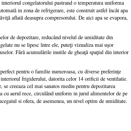
n interiorul congelatorului pastrand o temperatura uniforma
ată in zona de refrigerare, este construit astfel încât apa
o tăviţă aflată deasupra compresorului. De aici apa se evapora,
onelor de depozitare, reducând nivelul de umiditate din
gelate nu se lipesc între ele, puteţi vizualiza mai uşor
uselor. Fără acumulările inutile de gheaţă spaţiul din interior
 perfect pentru o familie numeroasa, cu diverse preferințe
teriorul frigiderului, datorita celor 14 orificii de ventilatie.
ir, se creeaza cel mai sanatos mediu pentru depozitarea
a cu aerul rece, circulând uniform in jurul alimentelor de pe
mucegaiul si ofera, de asemenea, un nivel optim de umiditate.