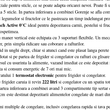
ciale pentru sticle, ce se poate adapta oricarei nevoi. Poate fi 
a la 5 sticle. In partea inferioara a combinei Gorenje se afla 
 legumelor si fructelor ce le pastreaza un timp indelungat proa
sch Active
0°C
ideal pentru depozitarea carnii, pestelui si f
rospetimea.
aner vertical este echipata cu 3 suporturi flexibile. Un meca
er, prin simpla ridicare sau coborare a rafturilor.
hid in unghi drept, chiar si atunci cand este plasat langa pere
 dotat si pe partea de frigider si congelator cu rafturi cu glisa
cesul cu usurinta la alimente, vazand imediat ce este depozitat 
ta si consum energetic de 7 ori mai mic.
termostat electronic
atului 1
pentru frigider si congelator.
222 litri
 frigider caruia ii revin
si congelator cu un spatiu to
 partea inferioara a combinei avand 3 compartimente tip sertar
 cm este destinat depozitarii alimentelor congelate de mari d
ultiple de congelare, inclusiv congelarea rapida si tava pentr