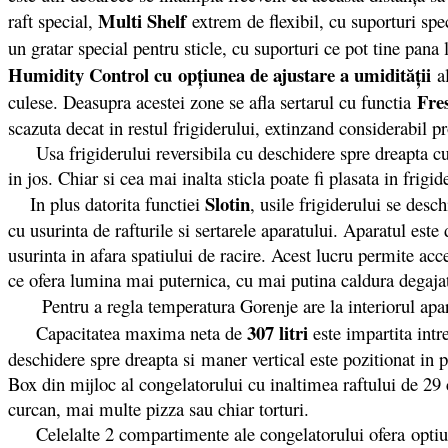
Multi Shelf
raft special,
extrem de flexibil, cu suporturi spe
un gratar special pentru sticle, cu suporturi ce pot tine pan
Humidity Control cu
opțiunea de ajustare a umidității
al
Fre
culese. Deasupra acestei zone se afla sertarul cu functia
scazuta decat in restul frigiderului, extinzand considerabil p
Usa frigiderului reversibila cu deschidere spre dreapta cu m
in jos. Chiar si cea mai inalta sticla poate fi plasata in frigid
Slotin
In plus datorita functiei
, usile frigiderului se desc
cu usurinta de rafturile si sertarele aparatului. Aparatul este
usurinta in afara spatiului de racire. Acest lucru permite ac
ce ofera lumina mai puternica, cu mai putina caldura degaja
Pentru a regla temperatura Gorenje are la interiorul apar
307 litri
Capacitatea maxima neta de
este impartita intre
deschidere spre dreapta si maner vertical este pozitionat in
Box din mijloc al congelatorului cu inaltimea raftului de 29
curcan, mai multe pizza sau chiar torturi.
Celelalte 2 compartimente ale congelatorului ofera optiuni m