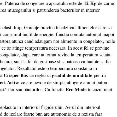
12
Kg
e. Puterea de congelare a aparatului este de
de carne
rea mucegaiului si patrunderea bacteriilor in interior
acelasi timp, Gorenje previne incalzirea alimentelor care se
eni consumul inutil de energie, functia comuta automat inapoi
stora atunci cand adaugam noi alimente in congelator, noile
e se atinge temperatura necesara. In acest fel se previne
congelator, dupa care automat revine la temperatura setata.
tare, sunt la fel de gustoase si sanatoase ca inainte sa fie
gelator. Rezultatul este o temperatura constanta in
Crisper Box
gradul de umiditate
ia
ce regleaza
pentru
ert Active
ce are nevoie de simpla atingere a unui buton
Eco Mode
ustărilor sau băuturilor. Cu functia
in cazul unei
.
lacute in interiorul frigiderului. Aerul din interioul
d de izolare foarte bun are autonomie de a rezista fara