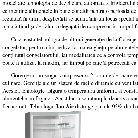
model are tehnologia
de dezghetare automata a frigiderului 
ce mentine alimentele in bune conditii pentru o perioada de
rezultată în urma dezgheţării se aduna într-un locaş special î
ajutată fiind şi de căldura degajată de compresor în timpul fu
Cu aceasta tehnologia de ultim
ă generaţie de la Gorenje
congelator, pentru a împiedica formarea gheţii pe alimentele d
conţinutul congelatorului, iar modalitatea de a controla tempe
poate fi utilizat la maxim, iar timpul pe care îl petreceaţi ca
Gorenje cu un singur compresor si 2 circuite de racire este 
culinare. Gorenje are un sistem de racire dinamic cu ventilatie
Acestea tehnologie asigura o temperatura uniforma si constan
alimentelor in frigider. Acest lucru se intâmpla deoarece ion
Ion Air
fiecare raft.
Tehnologia
distruge pana la 95% din bac