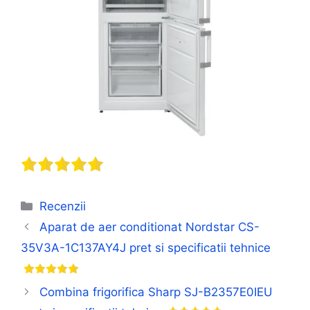
Categorii
Recenzii
Aparat de aer conditionat Nordstar CS-
35V3A-1C137AY4J pret si specificatii tehnice
Combina frigorifica Sharp SJ-B2357E0IEU