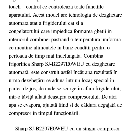
touch – control ce controleaza toate functiile
aparatului. Acest model are tehnologia
de dezghetare
automata atat a frigiderului cat si a
congelatorului care impiedica formarea ghetii in
interiorul combinei pastrand o temperatura uniforma
ce mentine alimentele in bune conditii pentru o
perioada de timp mai indelungata. Combina
frigorifica Sharp SJ-B2297E0WEU cu dezgheţare
automată, este construit astfel încât apa rezultată în
urma dezgheţării se aduna într-un locaş special în
partea de jos, de unde se scurge în afara frigiderului,
într-o tăviţă aflată deasupra compresorului. De aici
apa se evapora, ajutată fiind şi de căldura degajată de
compresor în timpul funcţionării.
Sharp SJ-B2297E0WEU cu un singur compresor