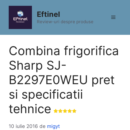
Sari
la
Eftinel
Meniu
conținut
Review-uri despre produse
Combina frigorifica
Sharp SJ-
B2297E0WEU pret
si specificatii
tehnice
10 iulie 2016
de
migyt