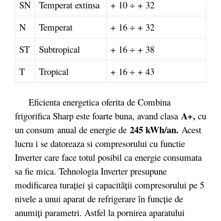
SN
Temperat extinsa
+ 10 ÷ + 32
N
Temperat
+ 16 ÷ + 32
ST
Subtropical
+ 16 ÷ + 38
T
Tropical
+ 16 ÷ + 43
Eficienta energetica oferita de Combina
A+
,
frigorifica Sharp este foarte buna, avand clasa
cu
245 kWh/an.
un consum anual de energie de
Acest
lucru i se datoreaza si compresorului cu functie
Inverter care face totul posibil ca energie consumata
sa fie mica. Tehnologia Inverter presupune
modificarea turației și capacității compresorului pe 5
nivele a unui aparat de refrigerare în funcție de
anumiți parametri. Astfel la pornirea aparatului