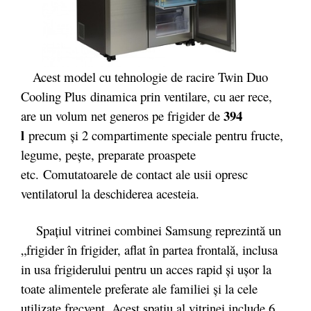
Acest model cu tehnologie de racire Twin Duo
Cooling Plus
dinamica prin ventilare, cu aer rece,
394
are un volum net generos pe frigider de
l
precum și 2 compartimente speciale pentru fructe,
legume, pește, preparate proaspete
etc. Comutatoarele de contact ale usii opresc
ventilatorul la deschiderea acesteia.
Spaţiul vitrinei combinei Samsung reprezintă un
„frigider în frigider, aflat în partea frontală, inclusa
in usa frigiderului pentru un acces rapid şi uşor la
toate alimentele preferate ale familiei şi la cele
utilizate frecvent. Acest spatiu al vitrinei include 6