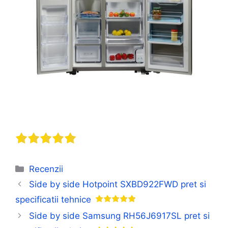
Categorii
Recenzii
Side by side Hotpoint SXBD922FWD pret si
specificatii tehnice
Side by side Samsung RH56J6917SL pret si