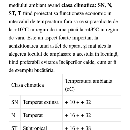
clasa climatica: SN, N,
mediului ambiant avand
ST, T
fiind proiectat sa functioneze economic in
intervalul de temperaturii fara sa se suprasolicite de
+10°C
+43°C
la
in regim de iarna
până la
in regim
de vara.
Este un aspect foarte important la
achiziţionarea unui astfel de aparat şi mai ales la
alegerea locului de amplasare a acestuia în locuinţă,
fiind preferabil evitarea încăperilor calde, cum ar fi
de exemplu bucătăria.
Temperatura ambianta
Clasa climatica
(oC)
SN
Temperat extinsa
+ 10 ÷ + 32
N
Temperat
+ 16 ÷ + 32
ST
Subtropical
+ 16 ÷ + 38