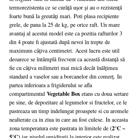
termorezistenta ce se curăță ușor și au o rezistență
foarte bună la greutăți mari. Poti plasa recipiente
grele, de pana la 25 de kg, pe orice raft. Un mare
avantaj al acestui model este ca pozitia rafturilor 3
din 4 poate fi ajustată după nevoi în trepte de
maximum câţiva centimetri. Acest lucru este util
deoarece se întâmplă frecvent ca această distanţă să
fie cu câţiva milimetri mai mică decât înălţimea
standard a vaselor sau a borcanelor din comerţ. In
partea inferioara a frigiderului se afla
Vegetable Box
compartimentul
etans cu doua sertare
pe sine, de depozitare al legumelor si fructelor, ce le
pastreaza un timp indelungat proaspete si cu aromele
nealterate ca in ziua in care au fost culese. In aceasta
2°C ~
zona temperatura este pastrata in limitele de (
5°C
) iar nivelul umiditatii la interior este realizat,