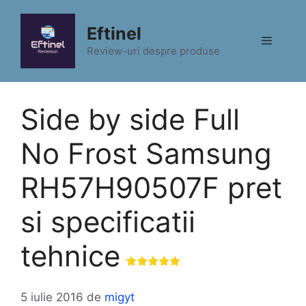
Sari
la
Eftinel
Meniu
conținut
Review-uri despre produse
Side by side Full
No Frost Samsung
RH57H90507F pret
si specificatii
tehnice
5 iulie 2016
de
migyt