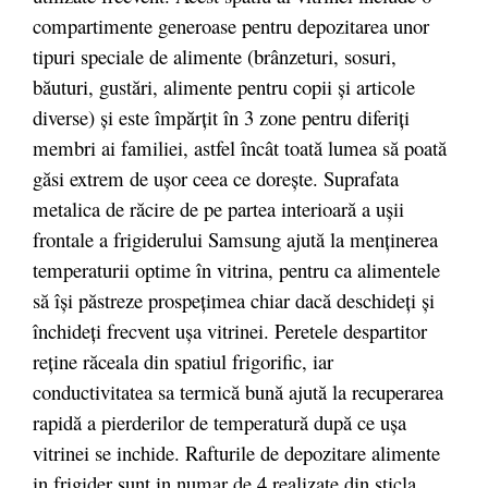
compartimente generoase pentru depozitarea unor
tipuri speciale de alimente (brânzeturi, sosuri,
băuturi, gustări, alimente pentru copii şi articole
diverse) şi este împărţit în 3 zone pentru diferiţi
membri ai familiei, astfel încât toată lumea să poată
găsi extrem de uşor ceea ce doreşte. Suprafata
metalica de răcire de pe partea interioară a uşii
frontale a frigiderului Samsung ajută la menţinerea
temperaturii optime în vitrina, pentru ca alimentele
să îşi păstreze prospeţimea chiar dacă deschideţi şi
închideţi frecvent uşa vitrinei. Peretele despartitor
reţine răceala din spatiul frigorific, iar
conductivitatea sa termică bună ajută la recuperarea
rapidă a pierderilor de temperatură după ce uşa
vitrinei se inchide. Rafturile de depozitare alimente
in frigider sunt in numar de 4 realizate din sticla