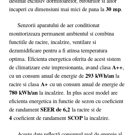
destinat exclusiv dormitoarelor, birourilor si altor
30 mp
incaperi cu dimensiuni mai mici de pana la
.
Senzorii aparatului de aer conditionat
monitorizeaza permanent ambientul si combina
functiile de racire, incalzire, ventilare si
dezumidificare pentru a fi atinsa temperatura
optima. Eficienta energetica oferita de acest sistem
A++
de climatizare este impresionanta, avand clasa
,
293 kWh/an
cu un consum anual de energie de
la
A+
racire si clasa
cu un consum anual de energie de
780 kWh/an
la incalzire. In plus acest model are
eficienta energetica in functie de sezon cu coeficient
SEER de 6,2
de randament
la racire si de
4
SCOP
coeficient de randament
la incalzire.
Aceste date reflectă consumul real de energie al