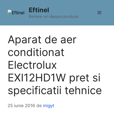
Sari
Eftinel
la
Meniu
conținut
Review-uri despre produse
Aparat de aer
conditionat
Electrolux
EXI12HD1W pret si
specificatii tehnice
25 iunie 2016
de
migyt