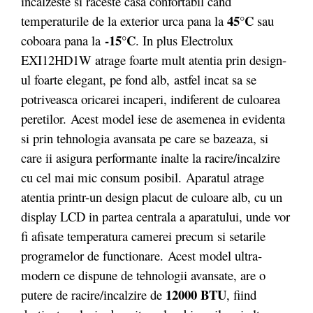
incalzeste si raceste casa confortabil cand
45°C
temperaturile de la exterior urca pana la
sau
-15°C
coboara pana la
. In plus Electrolux
EXI12HD1W atrage foarte mult atentia prin design-
ul foarte elegant, pe fond alb, astfel incat sa se
potriveasca oricarei incaperi, indiferent de culoarea
peretilor. Acest model iese de asemenea in evidenta
si prin tehnologia avansata pe care se bazeaza, si
care ii asigura performante inalte la racire/incalzire
cu cel mai mic consum posibil.
Aparatul atrage
atentia printr-un design placut de culoare alb, cu un
display LCD in partea centrala a aparatului, unde vor
fi afisate temperatura camerei precum si setarile
programelor de functionare. Acest model ultra-
modern ce dispune de tehnologii avansate, are o
12000 BTU
putere de racire/incalzire de
, fiind