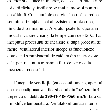
exterior şi o aduce în interior, de aceea aparatele care
asigură răcire şi încălzire se mai numesc şi pompe
de căldură. Consumul de energie electrică se reduce
semnificativ faţă de cel al rezistenţelor electrice,
fiind de 3 ori mai mic. Aparatul poate funcţiona în
-15°C.
modul încălzire chiar şi la temperaturi de
La
inceputul procesului de incalzire si dupa procesul de
racire, ventilatorul interior incepe sa functioneze
doar cand schimbatorul de caldura din interior este
cald pentru a nu a transmite flux de aer rece la
inceperea procesului.
ventilaţie
Funcţia de
(cu această funcţie, aparatul
de aer condiţionat ventilează aerul din încăpere in 4
290/410/480/560
mc/h
trepte cu un debit de
, fara sa-
i modifice temperatura. Ventilatorul unitati interne
avand un consum energetic in aceste conditii de 75