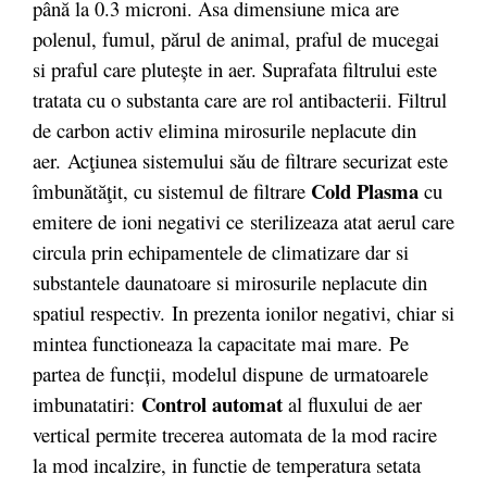
până la 0.3 microni. Asa dimensiune mica are
polenul, fumul, părul de animal, praful de mucegai
si praful care pluteşte in aer. Suprafata filtrului este
tratata cu o substanta care are rol antibacterii. Filtrul
de carbon activ elimina mirosurile neplacute din
aer.
Ac
ţiunea sistemului său de filtrare securizat este
Cold Plasma
îmbunătăţi
t
, cu sistemul de filtrare
cu
emitere de ioni negativi ce
sterilizeaza atat aerul care
circula prin echipamentele de climatizare dar si
substantele daunatoare si mirosurile neplacute din
spatiul respectiv. In prezenta ionilor negativi, chiar si
mintea functioneaza la capacitate mai mare. Pe
partea de funcții, modelul dispune de urmatoarele
Control automat
imbunatatiri:
al fluxului de aer
vertical permite trecerea automata de la mod racire
la mod incalzire, in functie de temperatura setata