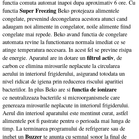
functia comuta automat inapoi dupa aproximativ 6 ore. Cu
Super Freezing
functia
Beko protejeaza alimentele
congelate, prevenind decongelarea acestora atunci cand
adaugam noi alimente in congelator, noile alimente fiind
congelate mai repede. Beko avand functia de congelare
automata revine la functionarea normala imediat ce se
atinge temperatura necesara. In acest fel se previne risipa
filtrul activ
de energie. Aparatul are in dotare un
, de
carbon ce elimina mirosurile neplacute la circularea
aerului in interiorul frigiderului, asigurand totodata un
nivel ridicat de igiena prin reducerea riscului aparitiei
functia de ionizare
bacteriilor. In plus Beko are si
ce neutralizeaza bacteriile si microorganismele care
genereaza mirosurile neplacute in interiorul frigiderului.
Aerul din interioul aparatului este mentinut curat, astfel
alimentele pot fi pastrate pentru o perioada mai lunga de
timp. La terminarea programului de refrigerare sau de
Buzzer
inghet un
te anunta cu semnal sonor la final de