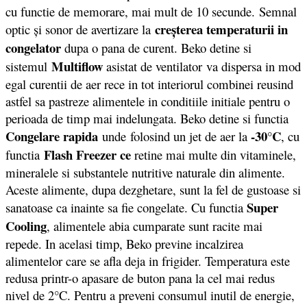
cu functie de memorare, mai mult de 10 secunde. Semnal
creşterea temperaturii in
optic şi sonor de avertizare la
congelator
dupa o pana de curent. Beko detine si
Multiflow
sistemul
asistat de ventilator va dispersa in mod
egal curentii de aer rece in tot interiorul combinei reusind
astfel sa pastreze alimentele in conditiile initiale pentru o
perioada de timp mai indelungata. Beko detine si functia
Congelare rapida
-30°C
unde folosind un jet de aer la
, cu
Flash Freezer ce
functia
retine mai multe din vitaminele,
mineralele si substantele nutritive naturale din alimente.
Aceste alimente, dupa dezghetare, sunt la fel de gustoase si
Super
sanatoase ca inainte sa fie congelate. Cu functia
Cooling
, alimentele abia cumparate sunt racite mai
repede. In acelasi timp, Beko previne incalzirea
alimentelor care se afla deja in frigider. Temperatura este
redusa printr-o apasare de buton pana la cel mai redus
nivel de 2°C. Pentru a preveni consumul inutil de energie,