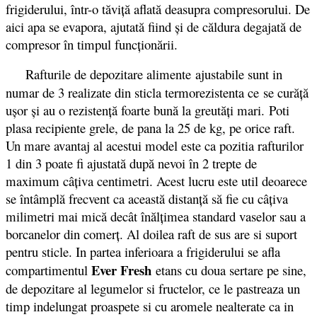
frigiderului, într-o tăviţă aflată deasupra compresorului. De
aici apa se evapora, ajutată fiind şi de căldura degajată de
compresor în timpul funcţionării.
Rafturile de depozitare alimente
ajustabile sunt in
numar de 3 realizate din sticla termorezistenta ce se curăță
ușor și au o rezistență foarte bună la greutăți mari. Poti
plasa recipiente grele, de pana la 25 de kg, pe orice raft.
Un mare avantaj al acestui model este ca pozitia rafturilor
1 din 3 poate fi ajustată după nevoi în 2 trepte de
maximum câţiva centimetri. Acest lucru este util deoarece
se întâmplă frecvent ca această distanţă să fie cu câţiva
milimetri mai mică decât înălţimea standard vaselor sau a
borcanelor din comerţ. Al doilea raft de sus are si suport
pentru sticle. In partea inferioara a frigiderului se afla
Ever Fresh
compartimentul
etans cu doua sertare pe sine,
de depozitare al legumelor si fructelor, ce le pastreaza un
timp indelungat proaspete si cu aromele nealterate ca in