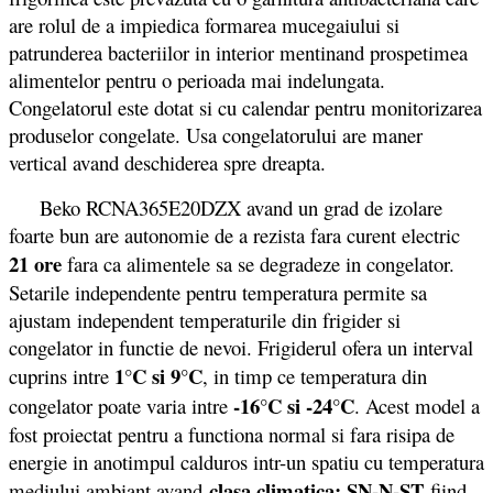
are rolul de a impiedica formarea mucegaiului si
patrunderea bacteriilor in interior mentinand prospetimea
alimentelor pentru o perioada mai indelungata.
Congelatorul este dotat si cu calendar pentru monitorizarea
produselor congelate. Usa congelatorului are maner
vertical avand deschiderea spre dreapta.
Beko RCNA365E20DZX avand un grad de izolare
foarte bun are autonomie de a rezista fara curent electric
21 ore
fara ca alimentele sa se degradeze in congelator.
Setarile independente pentru temperatura permite sa
ajustam independent temperaturile din frigider si
congelator in functie de nevoi. Frigiderul ofera un interval
1°C si 9°C
cuprins intre
, in timp ce temperatura din
-16°C si -24°C
congelator poate varia intre
. Acest model a
fost proiectat pentru a functiona normal si fara risipa de
energie in anotimpul calduros intr-un spatiu cu temperatura
clasa climatica: SN-N-ST
mediului ambiant avand
fiind