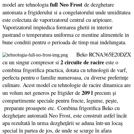
full
Neo Frost
model are tehnologia
de dezghetare
automata a frigiderului si a congelatorului unde umiditatea
este colectata de vaporizatorul central cu aripioare.
Vaporizatorul impiedica formarea ghetii in interior
pastrand o temperatura uniforma ce mentine alimentele in
bune conditii pentru o perioada de timp mai indelungata.
Beko RCNA365E20DZX
2 circuite de racire
cu un singur compresor si
este o
combina frigorifica practica, dotata cu tehnologii de varf,
perfecta pentru o familie numeroasa, cu diverse preferințe
culinare. Acest model cu tehnologie de racire dinamica are
209 l
un volum net generos pe frigider de
precum și
compartimente speciale pentru fructe, legume, pește,
preparate proaspete etc. Combina frigorifica Beko cu
dezgheţare automată Neo Frost, este construit astfel încât
apa rezultată în urma dezgheţării se aduna într-un locaş
special în partea de jos, de unde se scurge în afara