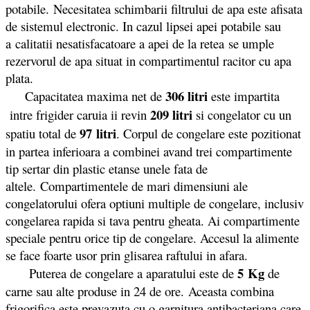
potabile. Necesitatea schimbarii filtrului de apa este afisata
de sistemul electronic. In cazul lipsei apei potabile sau
a calitatii nesatisfacatoare a apei de la retea se umple
rezervorul de apa situat in compartimentul racitor cu apa
plata.
306 litri
Capacitatea maxima net de
este impartita
209 litri
intre frigider caruia ii revin
si congelator cu un
97 litri
spatiu total de
. Corpul de congelare este pozitionat
in partea inferioara a combinei avand trei compartimente
tip sertar din plastic etanse unele fata de
altele. Compartimentele de mari dimensiuni ale
congelatorului ofera optiuni multiple de congelare, inclusiv
congelarea rapida si tava pentru gheata. Ai compartimente
speciale pentru orice tip de congelare. Accesul la alimente
se face foarte usor prin glisarea raftului in afara.
5 Kg
Puterea de congelare a aparatului este de
de
carne sau alte produse in 24 de ore. Aceasta combina
frigorifica este prevazuta cu o garnitura antibacteriana care