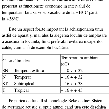
proiectat sa functioneze economic in intervalul de
+10°C
temperaturii fara sa se suprasolicite de la
până
+38°C.
la
Este un aspect foarte important la achiziţionarea unui
astfel de aparat şi mai ales la alegerea locului de amplasare
a acestuia în locuinţă, fiind preferabil evitarea încăperilor
calde, cum ar fi de exemplu bucătăria.
Temperatura ambianta
Clasa climatica
(oC)
SN
Temperat extinsa
+ 10 ÷ + 32
N
Temperat
+ 16 ÷ + 32
ST
Subtropical
+ 16 ÷ + 38
T
Tropical
+ 16 ÷ + 43
Pe partea de functii si tehnologie Beko detine: Sistem
usa este deschisa
de avertizare acustic si optic atunci cand