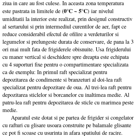
ziua in care au fost culese. In aceasta zona temperatura
0°C ~ 5°C
este pastrata in limitele de (
) iar nivelul
umiditatii la interior este realizat, prin designul constructiv
al sertarului si prin intermediul curentilor de aer, fapt ce
reduce considerabil efectul de ofilire a verdeturilor si
legumelor si prelungeste durata de conservare, de pana la 3
ori mai mult fata de frigiderele obisnuite. Usa frigiderului
cu maner vertical si deschidere spre dreapta este echipata
cu 4 suporturi fixe pentru o compartimentare specializata
ca de exemplu: In primul raft specializat pentru
depozitarea de condimente si branzeturi al doi-lea raft
specializat pentru depozitare de oua. Al trei-lea raft pentru
depozitarea sticlelor si borcanelor cu inaltimea medie. Al
patru-lea raft pentru depozitarea de sticle cu marimea peste
medie.
Aparatul este dotat si pe partea de frigider si congelator
cu rafturi cu glisare usoara construite pe balamale glisante
ce pot fi scoase cu usurinta in afara spatiului de racire.