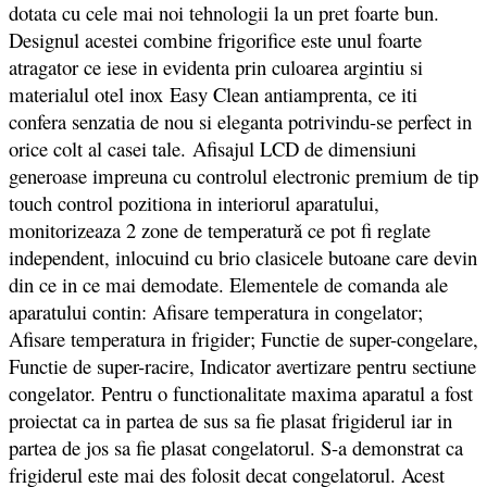
dotata cu cele mai noi tehnologii la un pret foarte bun.
Designul acestei combine frigorifice este unul foarte
atragator ce iese in evidenta prin culoarea argintiu si
materialul otel inox Easy Clean antiamprenta, ce iti
confera senzatia de nou si eleganta potrivindu-se perfect in
orice colt al casei tale. Afisajul LCD de dimensiuni
generoase impreuna cu controlul electronic premium de tip
touch control pozitiona in interiorul aparatului,
monitorizeaza 2 zone de temperatură ce pot fi reglate
independent, inlocuind cu brio clasicele butoane care devin
din ce in ce mai demodate. Elementele de comanda ale
aparatului contin: Afisare temperatura in congelator;
Afisare temperatura in frigider; Functie de super-congelare,
Functie de super-racire, Indicator avertizare pentru sectiune
congelator. Pentru o functionalitate maxima aparatul a fost
proiectat ca in partea de sus sa fie plasat frigiderul iar in
partea de jos sa fie plasat congelatorul. S-a demonstrat ca
frigiderul este mai des folosit decat congelatorul. Acest