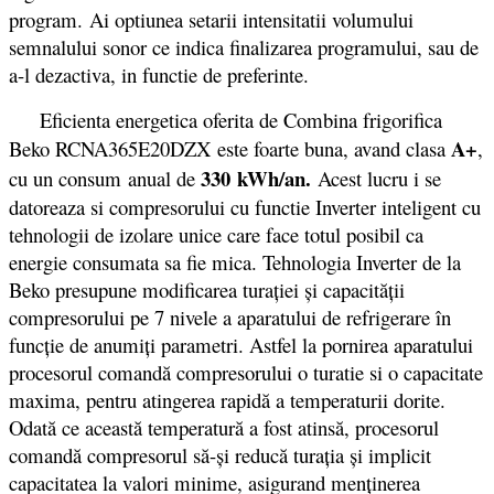
program. Ai optiunea setarii intensitatii volumului
semnalului sonor ce indica finalizarea programului, sau de
a-l dezactiva, in functie de preferinte.
Eficienta energetica oferita de Combina frigorifica
A+
Beko RCNA365E20DZX este foarte buna, avand clasa
,
330 kWh/an.
cu un consum anual de
Acest lucru i se
datoreaza si compresorului cu functie Inverter inteligent cu
tehnologii de izolare unice care face totul posibil ca
energie consumata sa fie mica. Tehnologia Inverter de la
Beko presupune modificarea turației și capacității
compresorului pe 7 nivele a aparatului de refrigerare în
funcție de anumiți parametri. Astfel la pornirea aparatului
procesorul comandă compresorului o turatie si o capacitate
maxima, pentru atingerea rapidă a temperaturii dorite.
Odată ce această temperatură a fost atinsă, procesorul
comandă compresorul să-și reducă turația și implicit
capacitatea la valori minime, asigurand menținerea