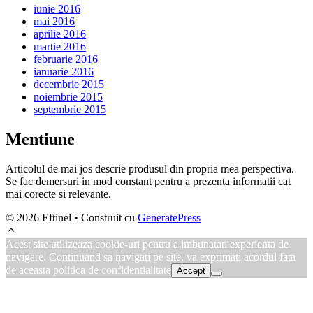
iunie 2016
mai 2016
aprilie 2016
martie 2016
februarie 2016
ianuarie 2016
decembrie 2015
noiembrie 2015
septembrie 2015
Mentiune
Articolul de mai jos descrie produsul din propria mea perspectiva.
Se fac demersuri in mod constant pentru a prezenta informatii cat
mai corecte si relevante.
© 2026 Eftinel
• Construit cu
GeneratePress
Acest site utilizeaza cookie-uri pentru a imbunatati experienta de
navigare. Continuand sa navigati pe site, va exprimati acordul fata
de aceasta politica de confidentialitate
Accept