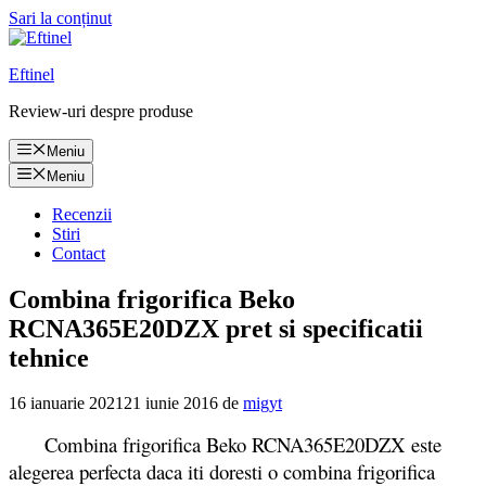
Sari la conținut
Eftinel
Review-uri despre produse
Meniu
Meniu
Recenzii
Stiri
Contact
Combina frigorifica Beko
RCNA365E20DZX pret si specificatii
tehnice
16 ianuarie 2021
21 iunie 2016
de
migyt
Combina frigorifica Beko RCNA365E20DZX este
alegerea perfecta daca iti doresti o combina frigorifica