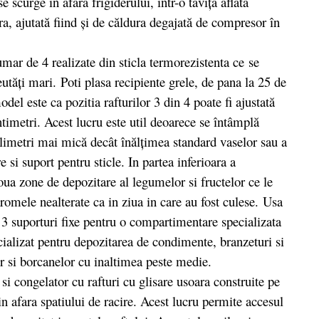
e scurge în afara frigiderului, într-o tăviţă aflată
, ajutată fiind şi de căldura degajată de compresor în
r de 4 realizate din sticla termorezistenta ce se
eutăți mari. Poti plasa recipiente grele, de pana la 25 de
del este ca pozitia rafturilor 3 din 4 poate fi ajustată
imetri. Acest lucru este util deoarece se întâmplă
milimetri mai mică decât înălţimea standard vaselor sau a
 si suport pentru sticle. In partea inferioara a
oua zone de depozitare al legumelor si fructelor ce le
romele nealterate ca in ziua in care au fost culese. Usa
u 3 suporturi fixe pentru o compartimentare specializata
cializat pentru depozitarea de condimente, branzeturi si
lor si borcanelor cu inaltimea peste medie.
i congelator cu rafturi cu glisare usoara construite pe
in afara spatiului de racire. Acest lucru permite accesul