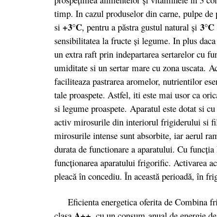
timp. In cazul produselor din carne, pulpe de pu
+3°C
3°C
si
, pentru a păstra gustul natural și
sensibilitatea la fructe și legume. In plus daca
un extra raft prin indepartarea sertarelor cu fu
umiditate si un sertar mare cu zona uscata. A
faciliteaza pastrarea aromelor, nutrientilor es
tale proaspete. Astfel, iti este mai usor ca ori
si legume proaspete. Aparatul este dotat si c
activ mirosurile din interiorul frigiderului si 
mirosurile intense sunt absorbite, iar aerul ram
durata de functionare a aparatului. Cu funcţia
func­­­ţionarea a­pa­ratului fri­­gorific. Ac­tivare
pleacă în concediu. În această pe­­rioadă, în fri
Eficienta energetica oferita de Combina fr
A++
clasa
, cu un consum anual de energie de