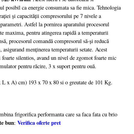
tul posibil ca energie consumata sa fie mica. Tehnologia
ației și capacității compresorului pe 7 nivele a
 parametri. Astfel la pornirea aparatului procesorul
te maxima, pentru atingerea rapidă a temperaturii
tinsă, procesorul comandă compresorul să-și reducă
me, asigurand menținerea temperaturii setate. Acest
i foarte silentios, avand un nivel de zgomot foarte mic
umulator pentru răcire, 3 x suport pentru ouă.
L x A) cm) 193 x 70 x 80 si o greutate de 101 Kg.
bina frigorifica performanta care sa faca fata cu brio
rte bun
Verifica oferte pret
: