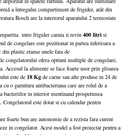
 depozitat in spatele raftului.
Aparatul are iluminare
mă a întregului compartiment de frigider, atât din
eratura Bosch are la interiorul aparatului 2 termostate
400 litri
mpartita intre frigider caruia ii revin
si
pul de congelare este pozitionat in partea inferioara a
din plastic etanse unele fata de
e congelatorului ofera optiuni multiple de congelare,
a. Accesul la alimente se face foarte usor prin glisarea
18 Kg
tului este de
de carne sau alte produse in 24 de
 cu o garnitura antibacteriana care are rolul de a
 bacteriilor in interior mentinand prospetimea
 Congelatorul este dotat si cu calendar pentru
oarte bun are autonomie de a rezista fara curent
eze in congelator. Acest model a fost proiectat pentru a