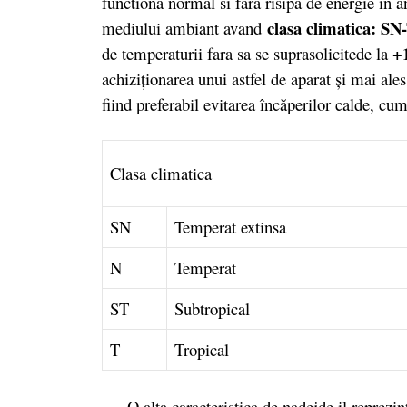
functiona normal si fara risipa de energie in 
clasa climatica: SN
mediului ambiant avand
+
de temperaturii fara sa se suprasolicitede la
achiziţionarea unui astfel de aparat şi mai ale
fiind preferabil evitarea încăperilor calde, cu
Clasa climatica
SN
Temperat extinsa
N
Temperat
ST
Subtropical
T
Tropical
O alta caracteristica de nadejde il reprezin