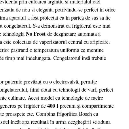
 evidenta prin culoarea argintiu si materialul otel
enzatia de nou si eleganta potrivindu-se perfect in orice
ima aparatul a fost proiectat ca in partea de sus sa fie
asat congelatorul. S-a demonstrat ca frigiderul este mai
No Frost
re tehnologia
de dezghetare automata a
a este colectata de vaporizatorul central cu aripioare.
terior pastrand o temperatura uniforma ce mentine
 de timp mai indelungata. Congelatorul însă trebuie
ternic prevăzut cu o electrovalvă, permite
ongelatorului, fiind dotat cu tehnologii de varf, perfect
ințe culinare. Acest model cu tehnologie de racire
400 l
 generos pe frigider de
precum și compartimente
ate proaspete etc. Combina frigorifica Bosch cu
stfel încât apa rezultată în urma dezgheţării se aduna