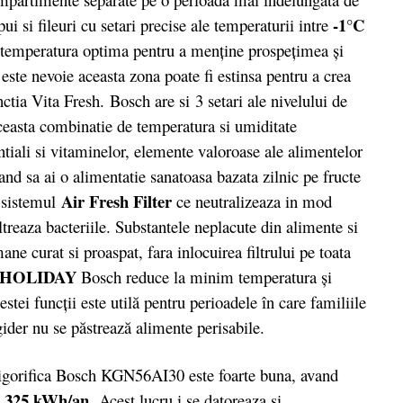
-1°C
i si fileuri cu setari precise ale temperaturii intre
temperatura optima pentru a menține prospețimea și
 este nevoie aceasta zona poate fi estinsa pentru a crea
nctia Vita Fresh.
Bosch are si 3 setari ale nivelului de
ceasta combinatie de temperatura si umiditate
entiali si vitaminelor, elemente valoroase ale alimentelor
cand sa ai o alimentatie sanatoasa bazata zilnic pe fructe
Air Fresh Filter
u sistemul
ce neutralizeaza in mod
filtreaza bacteriile. Substantele neplacute din alimente si
ane curat si proaspat, fara inlocuirea filtrului pe toata
HO­LIDAY
Bosch re­duce la minim tem­pe­ratura şi
a acestei funcţii este utilă pentru perioadele în care familiile
­gider nu se păstrează alimente perisabile.
igorifica Bosch KGN56AI30 este foarte buna, avand
325 kWh/an.
Acest lucru i se datoreaza si