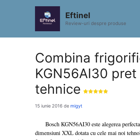
Sari
la
Eftinel
conținut
Review-uri despre produse
Combina frigorif
KGN56AI30 pret s
tehnice
15 iunie 2016
de
migyt
Bosch KGN56AI30 este alegerea perfecta dac
dimensiuni XXL dotata cu cele mai noi tehnolo