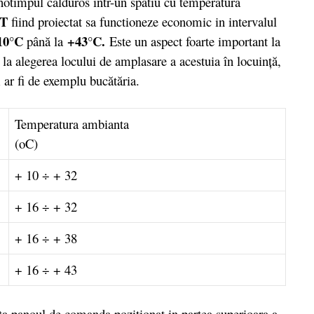
anotimpul calduros intr-un spatiu cu temperatura
-T
fiind proiectat sa functioneze economic in intervalul
10°C
+43°C.
până la
Este un aspect foarte important la
s la alegerea locului de amplasare a acestuia în locuinţă,
m ar fi de exemplu bucătăria.
Temperatura ambianta
(oC)
+ 10 ÷ + 32
+ 16 ÷ + 32
+ 16 ÷ + 38
+ 16 ÷ + 43
ta panoul de comanda pozitionat in partea superioara a