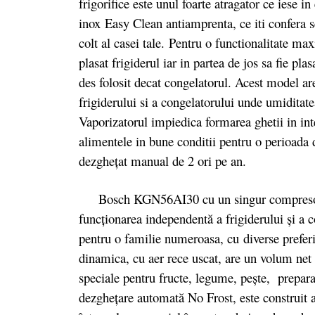
frigorifice este unul foarte atragator ce iese in
inox Easy Clean antiamprenta, ce iti confera s
colt al casei tale. Pentru o functionalitate max
plasat frigiderul iar in partea de jos sa fie pl
des folosit decat congelatorul. Acest model a
frigiderului si a congelatorului unde umiditate
Vaporizatorul impiedica formarea ghetii in in
alimentele in bune conditii pentru o perioada
dezgheţat manual de 2 ori pe an.
Bosch KGN56AI30 cu un singur compresor pu
funcţionarea independentă a frigiderului şi a c
pentru o familie numeroasa, cu diverse prefer
dinamica, cu aer rece uscat, are un volum net
speciale pentru fructe, legume, pește, prepar
dezgheţare automată No Frost, este construit a