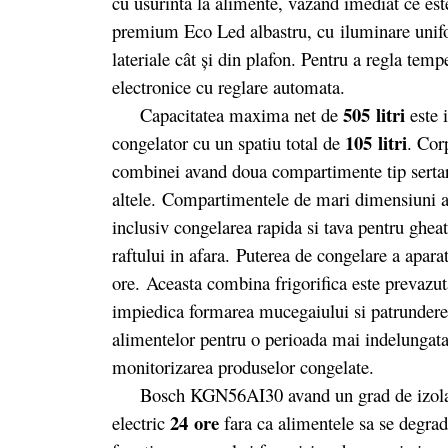
cu usurinta la alimente, vazand imediat ce este
premium Eco Led albastru, cu iluminare unifor
lateriale cât și din plafon. Pentru a regla temp
electronice cu reglare automata.
505 litri
Capacitatea maxima net de
este i
105 litri
congelator cu un spatiu total de
. Cor
combinei avand doua compartimente tip sertar 
altele. Compartimentele de mari dimensiuni al
inclusiv congelarea rapida si tava pentru gheat
raftului in afara.
Puterea de congelare a apara
ore. Aceasta combina frigorifica este prevazuta
impiedica formarea mucegaiului si patrunderea
alimentelor pentru o perioada mai indelungata.
monitorizarea produselor congelate.
Bosch KGN56AI30 avand un grad de izolare f
24 ore
electric
fara ca alimentele sa se degrad