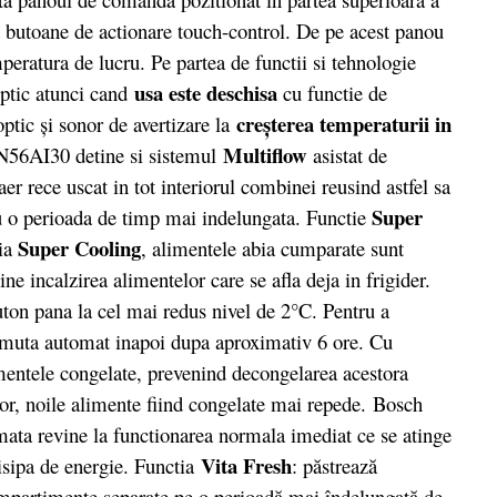
butoane de actionare touch-control. De pe acest panou
mperatura de lucru. Pe partea de functii si tehnologie
usa este deschisa
optic atunci cand
cu functie de
creşterea temperaturii in
ic şi sonor de avertizare la
Multiflow
56AI30 detine si sistemul
asistat de
er rece uscat in tot interiorul combinei reusind astfel sa
Super
tru o perioada de timp mai indelungata. Functie
Super Cooling
ia
, alimentele abia cumparate sunt
ne incalzirea alimentelor care se afla deja in frigider.
uton pana la cel mai redus nivel de 2°C. Pentru a
comuta automat inapoi dupa aproximativ 6 ore. Cu
mentele congelate, prevenind decongelarea acestora
or, noile alimente fiind congelate mai repede. Bosch
ta revine la functionarea normala imediat ce se atinge
Vita Fresh
risipa de energie. Functia
: păstrează
ompartimente separate pe o perioadă mai îndelungată de