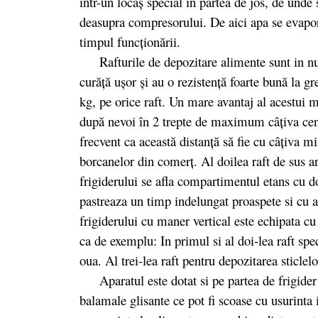
într-un locaş special în partea de jos, de unde s
deasupra compresorului. De aici apa se evapora
timpul funcţionării.
Rafturile de depozitare alimente sunt in numa
curăță ușor și au o rezistență foarte bună la gr
kg, pe orice raft. Un mare avantaj al acestui mo
după nevoi în 2 trepte de maximum câţiva cent
frecvent ca această distanţă să fie cu câţiva 
borcanelor din comerţ. Al doilea raft de sus are
frigiderului se afla compartimentul etans cu d
pastreaza un timp indelungat proaspete si cu a
frigiderului cu maner vertical este echipata c
ca de exemplu: In primul si al doi-lea raft spe
oua. Al trei-lea raft pentru depozitarea sticle
Aparatul este dotat si pe partea de frigider s
balamale glisante ce pot fi scoase cu usurinta 