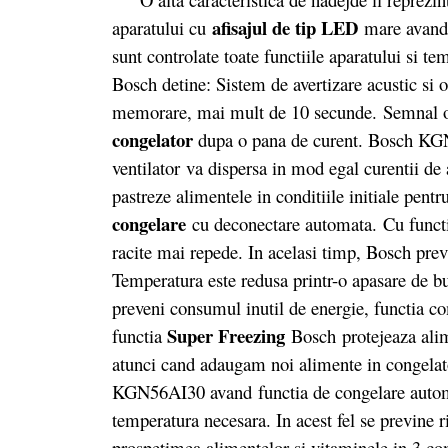
afisajul de tip LED
aparatului cu
mare avand 
sunt controlate toate functiile aparatului si te
Bosch detine: Sistem de avertizare acustic si 
memorare, mai mult de 10 secunde. Semnal opt
congelator
dupa o pana de curent. Bosch KGN
ventilator va dispersa in mod egal curentii de a
pastreze alimentele in conditiile initiale pen
congelare
cu deconectare automata.
Cu funct
racite mai repede. In acelasi timp, Bosch previ
Temperatura este redusa printr-o apasare de b
preveni consumul inutil de energie, functia 
Super Freezing
functia
Bosch protejeaza ali
atunci cand adaugam noi alimente in congelat
KGN56AI30 avand functia de congelare automa
temperatura necesara. In acest fel se previne 
prospețimea alimentelor și vitaminele in 3 c