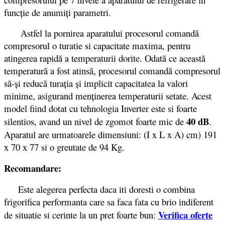
funcție de anumiți parametri.
Astfel la pornirea aparatului procesorul comandă
compresorul o turatie si capacitate maxima, pentru
atingerea rapidă a temperaturii dorite. Odată ce această
temperatură a fost atinsă, procesorul comandă compresorul
să-și reducă turația și implicit capacitatea la valori
minime, asigurand menținerea temperaturii setate. Acest
model fiind dotat cu tehnologia Inverter este si foarte
40 dB
silentios, avand un nivel de zgomot foarte mic de
.
Aparatul are urmatoarele dimensiuni: (I x L x A) cm) 191
x 70 x 77 si o greutate de 94 Kg.
Recomandare:
Este alegerea perfecta daca iti doresti o combina
frigorifica performanta care sa faca fata cu brio indiferent
Verifica oferte
de situatie si cerinte la un pret foarte bun: