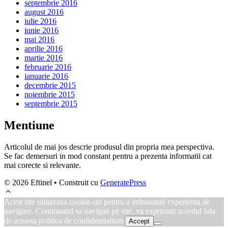
septembrie 2016
august 2016
iulie 2016
iunie 2016
mai 2016
aprilie 2016
martie 2016
februarie 2016
ianuarie 2016
decembrie 2015
noiembrie 2015
septembrie 2015
Mentiune
Articolul de mai jos descrie produsul din propria mea perspectiva.
Se fac demersuri in mod constant pentru a prezenta informatii cat
mai corecte si relevante.
© 2026 Eftinel
• Construit cu
GeneratePress
Acest site utilizeaza cookie-uri pentru a imbunatati experienta de
navigare. Continuand sa navigati pe site, va exprimati acordul fata
de aceasta politica de confidentialitate
Accept