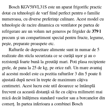
Bosch KGV58VL31S este un aparat frigorific practic
dotat cu tehnologii de varf fiind perfect pentru o familie
numeroasa, cu diverse preferințe culinare. Acest model cu
tehnologie de racire dinamica cu ventilator pe partea de
379 l
refrigerare are un volum net generos pe frigider de
precum și un compartiment special pentru fructe, legume,
pește, preparate proaspete etc.
Rafturile de depozitare alimente sunt in numar de 5
realizate din sticla securizata ce se curăță ușor și au o
rezistență foarte bună la greutăți mari. Poti plasa recipiente
grele, de pana la 25 de kg, pe orice raft. Un mare avantaj
al acestui model este ca pozitia rafturilor 3 din 5 poate fi
ajustată după nevoi în trepte de maximum câţiva
centimetri. Acest lucru este util deoarece se întâmplă
frecvent ca această distanţă să fie cu câţiva milimetri mai
mică decât înălţimea standard vaselor sau a borcanelor din
comerţ. In partea inferioara a combinei Bosch