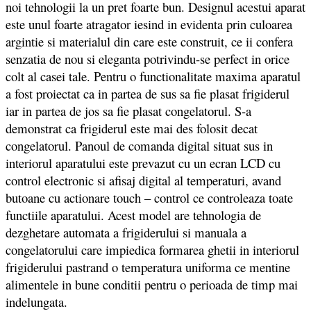
noi tehnologii la un pret foarte bun. Designul acestui aparat
este unul foarte atragator iesind in evidenta prin culoarea
argintie si materialul din care este construit, ce ii confera
senzatia de nou si eleganta potrivindu-se perfect in orice
colt al casei tale. Pentru o functionalitate maxima aparatul
a fost proiectat ca in partea de sus sa fie plasat frigiderul
iar in partea de jos sa fie plasat congelatorul. S-a
demonstrat ca frigiderul este mai des folosit decat
congelatorul. Panoul de comanda digital situat sus in
interiorul aparatului este prevazut cu un ecran LCD cu
control electronic si afisaj digital al temperaturi, avand
butoane cu actionare touch – control ce controleaza toate
functiile aparatului. Acest model are tehnologia de
dezghetare automata a frigiderului si manuala a
congelatorului care impiedica formarea ghetii in interiorul
frigiderului pastrand o temperatura uniforma ce mentine
alimentele in bune conditii pentru o perioada de timp mai
indelungata.