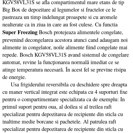
KGV58VL31S se afla compartimentul mare etans de tip
Big Box de depozitare al legumelor si fructelor ce le
pastreaza un timp indelungat proaspete si cu aromele
nealterate ca in ziua in care au fost culese. Cu functia
Super Freezing
Bosch protejeaza alimentele congelate,
prevenind decongelarea acestora atunci cand adaugam noi
alimente in congelator, noile alimente fiind congelate mai
repede. Bosch KGV58VL31S avand sistemul de congelare
automat, revine la funcționarea normală imediat ce se
atinge temperatura necesară. În acest fel se previne risipa
de energie.
Usa frigiderului reversibila cu deschidere spre dreapta
cu maner vertical integrat este echipata cu 4 suporturi fixe
pentru o compartimentare specializata ca de exemplu: In
primul suport pentru oua, al doilea si al treilea raft
specializat pentru depozitarea de recipiente din sticla cu
inaltime medie borcane si pachetele. Al patrulea raft
specializat pentru depozitarea de recipiente din sticla cu