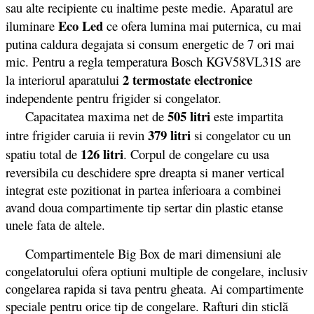
sau alte recipiente cu inaltime peste medie. Aparatul are
Eco Led
iluminare
ce ofera lumina mai puternica, cu mai
putina caldura degajata si consum energetic de 7 ori mai
mic. Pentru a regla temperatura Bosch KGV58VL31S are
2 termostate electronice
la interiorul aparatului
independente pentru frigider si congelator.
505 litri
Capacitatea maxima net de
este impartita
379 litri
intre frigider caruia ii revin
si congelator cu un
126 litri
spatiu total de
. Corpul de congelare cu usa
reversibila cu deschidere spre dreapta si maner vertical
integrat este pozitionat in partea inferioara a combinei
avand doua compartimente tip sertar din plastic etanse
unele fata de altele.
Compartimentele Big Box de mari dimensiuni ale
congelatorului ofera optiuni multiple de congelare, inclusiv
congelarea rapida si tava pentru gheata. Ai compartimente
speciale pentru orice tip de congelare. Rafturi din sticlă