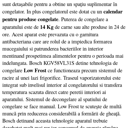
sunt detașabile pentru a obtine un spațiu suplimentar în
calendar
congelator. In plus congelatorul este dotat cu un
pentru produse congelate
. Puterea de congelare a
14 Kg
aparatului este de
de carne sau alte produse in 24 de
ore. Acest aparat este prevazuta cu o garnitura
antibacteriana care are rolul de a impiedica formarea
mucegaiului si patrunderea bacteriilor in interior
mentinand prospetimea alimentelor pentru o perioada mai
indelungata. Bosch KGV58VL31S detine tehnologia de
Low Frost
congelare
ce functioneaza precum sistemul de
racire al unei lazi frigorifice. Traseul vaporizatorului este
integrat sub invelisul interior al congelatorului si transfera
temperatura scazuta direct catre peretii interiori ai
aparatului. Sistemul de decongelare al spatiului de
congelare se face manual. Low Frost te scutește de multă
muncă prin reducerea considerabilă a formării de gheață.
Bosch detinand aceasta tehnologie aparatul trebuie
dezghețat mult mai rar iar consumul de energie rămâne