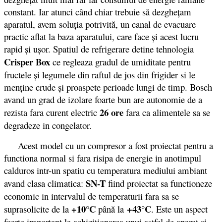
constant. Iar atunci când chiar trebuie să dezghețam
aparatul, avem soluția potrivită, un canal de evacuare
practic aflat la baza aparatului, care face și acest lucru
rapid și ușor. Spatiul de refrigerare detine tehnologia
Crisper Box
ce regleaza gradul de umiditate pentru
fructele și legumele din raftul de jos din frigider si le
menține crude și proaspete perioade lungi de timp. Bosch
avand un grad de izolare foarte bun are autonomie de a
26 ore
rezista fara curent electric
fara ca alimentele sa se
degradeze in congelator.
Acest model cu un compresor a fost proiectat pentru a
functiona normal si fara risipa de energie in anotimpul
calduros intr-un spatiu cu temperatura mediului ambiant
SN-T
avand clasa climatica:
fiind proiectat sa functioneze
economic in intervalul de temperaturii fara sa se
+10°C
+43°C
suprasolicite de la
până la
. Este un aspect
foarte important la achiziţionarea unui astfel de aparat şi