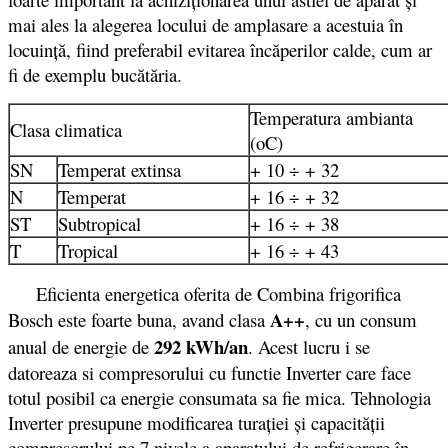
mai ales la alegerea locului de amplasare a acestuia în
locuinţă, fiind preferabil evitarea încăperilor calde, cum ar
fi de exemplu bucătăria.
Temperatura ambianta
Clasa climatica
(oC)
SN
Temperat extinsa
+ 10 ÷ + 32
N
Temperat
+ 16 ÷ + 32
ST
Subtropical
+ 16 ÷ + 38
T
Tropical
+ 16 ÷ + 43
Eficienta energetica oferita de Combina frigorifica
A++
Bosch este foarte buna, avand clasa
, cu un consum
292 kWh/an
anual de energie de
. Acest lucru i se
datoreaza si compresorului cu functie Inverter care face
totul posibil ca energie consumata sa fie mica. Tehnologia
Inverter presupune modificarea turației și capacității
compresorului pe 7 nivele a aparatului de refrigerare în