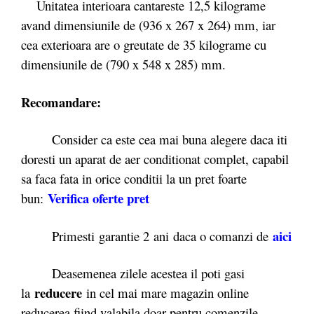
Unitatea interioara cantareste 12,5 kilograme
avand dimensiunile de (936 x 267 x 264) mm, iar
cea exterioara are o greutate de 35 kilograme cu
dimensiunile de (790 x 548 x 285) mm.
Recomandare:
Consider ca este cea mai buna alegere daca iti
doresti un aparat de aer conditionat complet, capabil
sa faca fata in orice conditii la un pret foarte
Verifica oferte
pret
bun:
aici
Primesti garantie 2
ani daca o comanzi de
Deasemenea zilele acestea il poti gasi
reducere
la
in cel mai mare magazin online
reducerea fiind valabila doar pentru comenzile