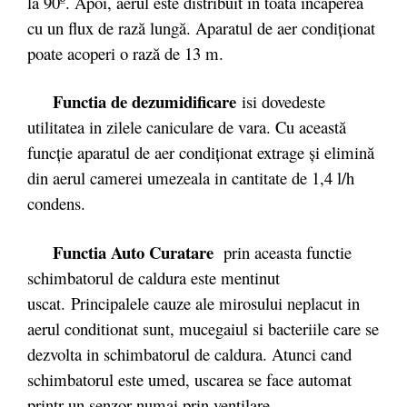
la 90º. Apoi, aerul este distribuit în toată încăperea
cu un flux de rază lungă. Aparatul de aer condiţionat
poate acoperi o rază de 13 m.
Functia de dezumidificare
isi dovedeste
utilitatea in zilele caniculare de vara. Cu această
funcţie aparatul de aer condiţionat extrage şi elimină
din aerul camerei umezeala in cantitate de 1,4 l/h
condens.
Functia Auto Curatare
prin aceasta functie
schimbatorul de caldura este mentinut
uscat. Principalele cauze ale mirosului neplacut in
aerul conditionat sunt, mucegaiul si bacteriile care se
dezvolta in schimbatorul de caldura. Atunci cand
schimbatorul este umed, uscarea se face automat
printr-un senzor numai prin ventilare.