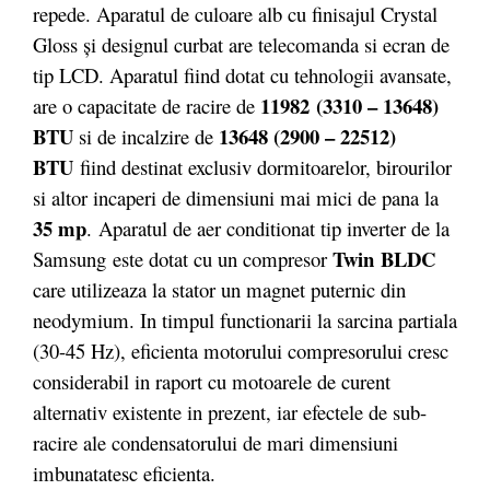
repede. Aparatul de culoare alb cu finisajul Crystal
Gloss și designul curbat are telecomanda si ecran de
tip LCD. Aparatul fiind dotat cu tehnologii avansate,
11982 (3310 – 13648)
are o capacitate de racire de
BTU
13648 (2900 – 22512)
si de incalzire de
BTU
fiind destinat exclusiv dormitoarelor, birourilor
si altor incaperi de dimensiuni mai mici de pana la
35 mp
.
Aparatul de aer conditionat tip inverter de la
Twin
BLDC
Samsung este dotat cu un compresor
care utilizeaza la stator un magnet puternic din
neodymium. In timpul functionarii la sarcina partiala
(30-45 Hz), eficienta motorului compresorului cresc
considerabil in raport cu motoarele de curent
alternativ existente in prezent, iar efectele de sub-
racire ale condensatorului de mari dimensiuni
imbunatatesc eficienta.