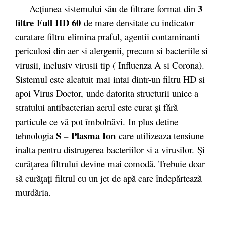
3
Ac
ţiunea sistemului său de filtrare format din
filtre
Full HD 60
de mare densitate cu indicator
curatare filtru elimina praful, agentii contaminanti
periculosi din aer si alergenii, precum si bacteriile si
virusii, inclusiv virusii tip ( Influenza A si Corona).
Sistemul este alcatuit mai intai dintr-un filtru HD si
apoi Virus Doctor, unde datorita structurii unice a
stratului antibacterian aerul este curat şi fără
particule ce vă pot îmbolnăvi. In plus detine
S – Plasma Ion
tehnologia
care utilizeaza tensiune
inalta pentru distrugerea bacteriilor si a virusilor. Şi
curăţarea filtrului devine mai comodă. Trebuie doar
să curăţaţi filtrul cu un jet de apă care îndepărtează
murdăria.