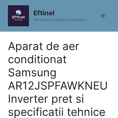
Sari
la
Eftinel
Meniu
conținut
Review-uri despre produse
Aparat de aer
conditionat
Samsung
AR12JSPFAWKNEU
Inverter pret si
specificatii tehnice