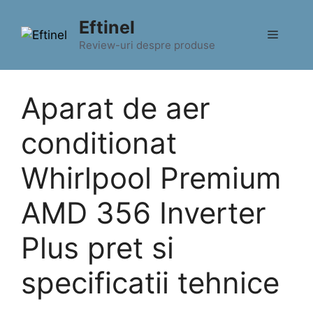
Sari
Eftinel
la
Meniu
conținut
Review-uri despre produse
Aparat de aer
conditionat
Whirlpool Premium
AMD 356 Inverter
Plus pret si
specificatii tehnice