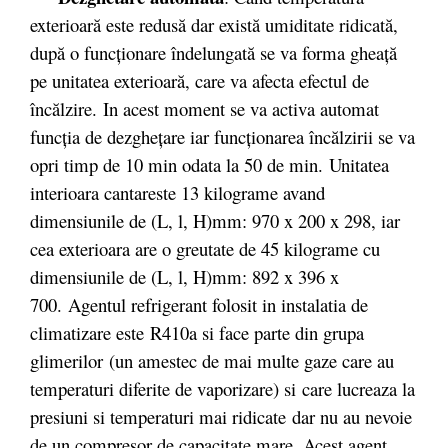
exterioară este redusă dar există umiditate ridicată,
după o funcţionare îndelungată se va forma gheaţă
pe unitatea exterioară, care va afecta efectul de
încălzire. In acest moment se va activa automat
funcţia de dezgheţare iar funcţionarea încălzirii se va
opri timp de 10 min odata la 50 de min. Unitatea
interioara cantareste 13 kilograme avand
dimensiunile de (L, l, H)mm: 970 x 200 x 298, iar
cea exterioara are o greutate de 45 kilograme cu
dimensiunile de (L, l, H)mm: 892 x 396 x
700. Agentul refrigerant folosit in instalatia de
climatizare este R410a si face parte din grupa
glimerilor (un amestec de mai multe gaze care au
temperaturi diferite de vaporizare) si care lucreaza la
presiuni si temperaturi mai ridicate dar nu au nevoie
de un compresor de capacitate mare. Acest agent