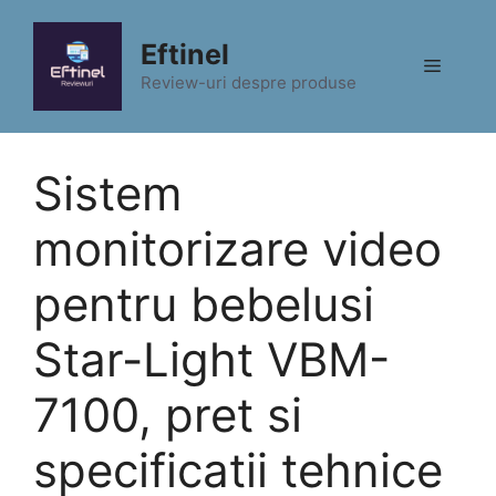
Sari
la
Eftinel
Meniu
conținut
Review-uri despre produse
Sistem
monitorizare video
pentru bebelusi
Star-Light VBM-
7100, pret si
specificatii tehnice