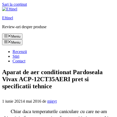
Sari la conținut
Eftinel
Review-uri despre produse
Meniu
Meniu
Recenzii
Stiri
Contact
Aparat de aer conditionat Pardoseala
Vivax ACP-12CT35AERI pret si
specificatii tehnice
1 iunie 2021
4 mai 2016
de
migyt
Chiar daca temperaturile caniculare cu care ne-am