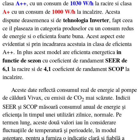
A++
1030 W/h
clasa
, cu un consum de
la racire si clasa
A+
1000 W/h
cu un consum de
la incalzire. Acesta
tehnologia Inverter
dispune deasemenea si de
, fapt ceea
ce il plaseaza in categoria produselor cu un consum redus
de energie si o eficienta foarte buna. Acest aspect este
evidentiat si prin incadrarea acestuia in clasa de eficienta
in
A++. In plus acest model are eficienta energetica
functie de sezon
SEER de
cu coeficient de randament
6,1
4,1
SCOP
la racire si de
coeficient de randament
la
incalzire.
Aceste date reflectă consumul real de energie al pompe
de căldură Vivax, cu emisii de CO
mai scăzute. Indicii
2
SEER şi SCOP măsoară consumul anual de energie şi
eficienţa în timpul unei utilizări zilnice, normale. Pe
termen lung, aceste două valori iau în considerare
fluctuaţiile de temperatură şi perioadele, în modul
aşteptare, pentru a furniza o indicaţie clară şi fiabilă a