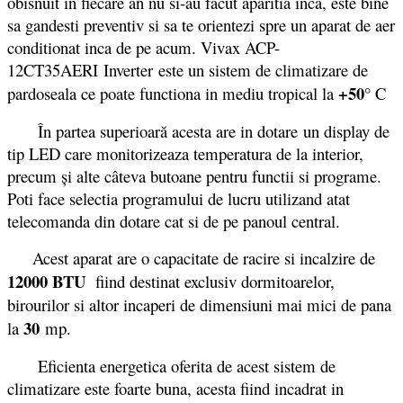
obisnuit in fiecare an nu si-au facut aparitia inca, este bine
sa gandesti preventiv si sa te orientezi spre un aparat de aer
conditionat inca de pe acum. Vivax ACP-
12CT35AERI Inverter este un sistem de climatizare de
+50°
pardoseala ce poate functiona in mediu tropical la
C
În partea superioară acesta are in dotare un display de
tip LED care monitorizeaza temperatura de la interior,
precum și alte câteva butoane pentru functii si programe.
Poti face selectia programului de lucru utilizand atat
telecomanda din dotare cat si de pe panoul central.
Acest aparat are o capacitate de racire si incalzire de
12000 BTU
fiind destinat exclusiv dormitoarelor,
birourilor si altor incaperi de dimensiuni mai mici de pana
30
la
mp.
Eficienta energetica oferita de acest sistem de
climatizare este foarte buna, acesta fiind incadrat in