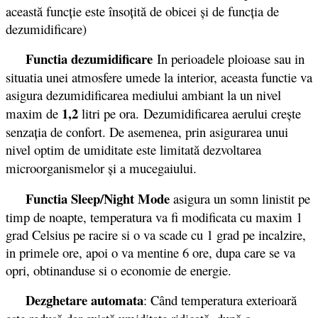
această funcţie este însoţită de obicei şi de funcţia de
dezumidificare)
Functia dezumidificare
In perioadele ploioase sau in
situatia unei atmosfere umede la interior, aceasta functie va
asigura dezumidificarea mediului ambiant la un nivel
1,2
maxim de
litri pe ora. Dezumidificarea aerului creşte
senzaţia de confort. De asemenea, prin asigurarea unui
nivel optim de umiditate este limitată dezvoltarea
microorganismelor şi a mucegaiului.
Functia Sleep/Night Mode
asigura un somn linistit pe
timp de noapte, temperatura va fi modificata cu maxim 1
grad Celsius pe racire si o va scade cu 1 grad pe incalzire,
in primele ore, apoi o va mentine 6 ore, dupa care se va
opri, obtinanduse si o economie de energie.
Dezghetare automata
: Când temperatura exterioară