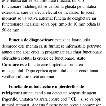
este redusă dar există umiditate ridicată, după o
funcţionare îndelungată se va forma gheaţă pe unitatea
exterioară, care va afecta efectul de încălzire. In acest
moment se va activa automat funcţia de dezgheţare iar
funcţionarea încălzirii se va opri timp de 10 min odata la
50 de min.
Functia de diagnosticare
este si ea foarte utila
deoarece este menita sa iti furnizeze informatiile potrivite
atunci cand apar erori in programare sau chiar functionare
Auto
oferindu-ti solutii la erorile de functionare.
Curatare
este functia care impiedica formarea
mucegaiului. Dupa oprirea aparatului de aer conditionat,
ventilatorul este uscat automat.
Functia de autodetectare a pierderilor de
refrigerant
atunci cand sunt detectate scapari de agent
frigorific, unitatea va arata eroare cod ” CE ” si se va opri
in mod automat. Aceasta functie poate proteja compresor