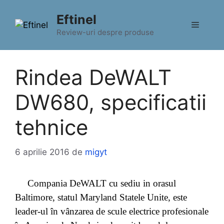
Sari
Eftinel
la
Meniu
conținut
Review-uri despre produse
Rindea DeWALT
DW680, specificatii
tehnice
6 aprilie 2016
de
migyt
Compania DeWALT cu sediu in orasul
Baltimore, statul Maryland Statele Unite, este
leader-ul în vânzarea de scule electrice profesionale