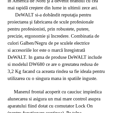
în America de Nord şi a devenit brandul cu cea
mai rapidă creştere din lume in ultimii zece ani.
De
WALT si-a dobândit reputaţia pentru
proiectarea şi fabricarea de scule profesionale
pentru profesionisti, prin robustete, putere,
precizie, ergonomie şi încredere.
Combinatia de
culori Galben/Negru de pe sculele electrice
si
accesoriile lor este o marcă înregistrată
DeWALT.
In gama de produse DeWALT include
si modelul DW680 ce are o
greutatea redusa de
3,2 Kg facand ca aceasta rindea sa fie ideala pentru
utilizarea cu o singura mana in spatiile inguste.
Manerul frontal acoperit cu cauciuc impiedica
alunecarea si
asigura un mai mare control asupra
aparatului fiind dotat cu
comutator Lock On
(pentru functionare continua). Pe talpa