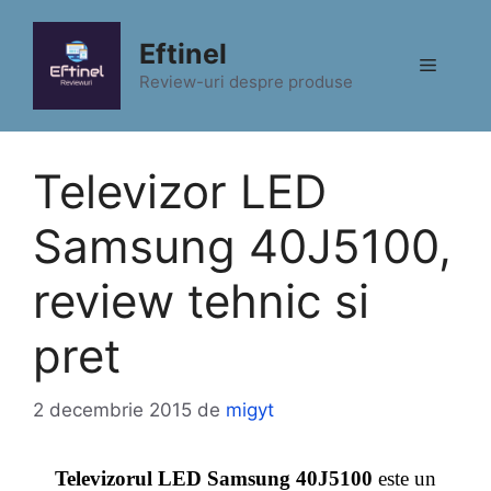
Sari
la
Eftinel
Meniu
conținut
Review-uri despre produse
Televizor LED
Samsung 40J5100,
review tehnic si
pret
2 decembrie 2015
de
migyt
Televizorul LED Samsung 40J5100
este un