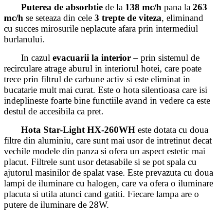
Puterea de absorbtie
de la
138 mc/h
pana la
263
mc/h
se seteaza din cele
3 trepte de viteza
, eliminand
cu succes mirosurile neplacute afara prin intermediul
burlanului.
In cazul
evacuarii la interior
– prin sistemul de
recirculare atrage aburul in interiorul hotei, care poate
trece prin filtrul de carbune activ si este eliminat in
bucatarie mult mai curat. Este o hota silentioasa care isi
indeplineste foarte bine functiile avand in vedere ca este
destul de accesibila ca pret.
Hota Star-Light HX-260WH
este dotata cu doua
filtre din aluminiu, care sunt mai usor de intretinut decat
vechile modele din panza si ofera un aspect estetic mai
placut. Filtrele sunt usor detasabile si se pot spala cu
ajutorul masinilor de spalat vase. Este prevazuta cu doua
lampi de iluminare cu halogen, care va ofera o iluminare
placuta si utila atunci cand gatiti. Fiecare lampa are o
putere de iluminare de 28W.