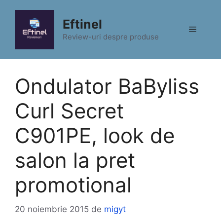
Sari
la
Eftinel
Meniu
conținut
Review-uri despre produse
Ondulator BaByliss
Curl Secret
C901PE, look de
salon la pret
promotional
20 noiembrie 2015
de
migyt