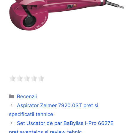
Categorii
Recenzii
Aspirator Zelmer 7920.0ST pret si
specificatii tehnice
Set Uscator de par BaByliss I-Pro 6627E
pret avantajos si review tehnic