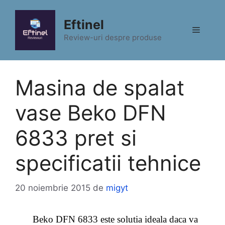
Sari
la
Eftinel
Meniu
conținut
Review-uri despre produse
Masina de spalat
vase Beko DFN
6833 pret si
specificatii tehnice
20 noiembrie 2015
de
migyt
Beko DFN 6833 este solutia ideala daca va