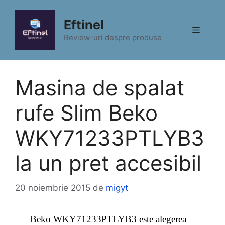
Sari
la
Eftinel
Meniu
conținut
Review-uri despre produse
Masina de spalat
rufe Slim Beko
WKY71233PTLYB3
la un pret accesibil
20 noiembrie 2015
de
migyt
Beko WKY71233PTLYB3 este alegerea