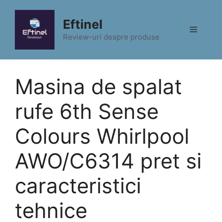
Sari
la
Eftinel
Meniu
conținut
Review-uri despre produse
Masina de spalat
rufe 6th Sense
Colours Whirlpool
AWO/C6314 pret si
caracteristici
tehnice