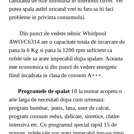
cantitatea de rufe introdusa in interiorul cuvei. Vei
putea spala astfel oricand vrei tu fara sa iti faci
probleme in privinta consumului.
Din punct de vedere tehnic Whirlpool
AWO/C6314 are o capacitate totala de incarcare de
pana la 6 Kg si pana la 1200 rpm suficient ca
rufele tale sa arate impecabil dupa spalare. Aceasta
este economica si din punct de vedere energetic
fiind incadrata in clasa de consum A+++.
Programele de spalat
18 la numar acopera o
arie larga de necesitati dupa cum urmeaza:
program bumbac, jeans, lana, usor de calcat,
program consum redus, delicate, sintetice, clatire
intensiva etc. Cu programul special rapid 15 de
minute, rufele tale vor arata impecabil intr-un timp