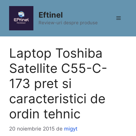
Sari
la
Eftinel
Meniu
conținut
Review-uri despre produse
Laptop Toshiba
Satellite C55-C-
173 pret si
caracteristici de
ordin tehnic
20 noiembrie 2015
de
migyt