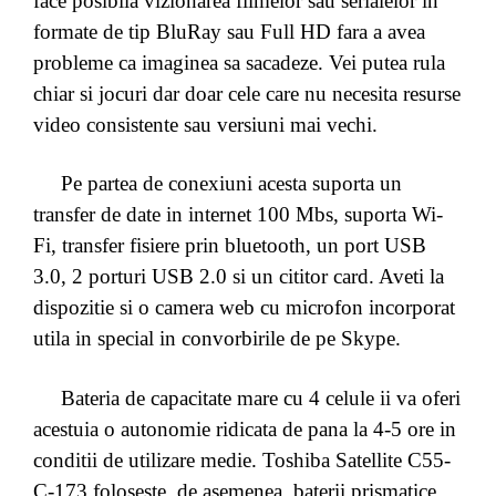
face posibila vizionarea filmelor sau serialelor in
formate de tip BluRay sau Full HD fara a avea
probleme ca imaginea sa sacadeze. Vei putea rula
chiar si jocuri dar doar cele care nu necesita resurse
video consistente sau versiuni mai vechi.
Pe partea de conexiuni acesta suporta un
transfer de date in internet 100 Mbs, suporta Wi-
Fi, transfer fisiere prin bluetooth, un port USB
3.0, 2 porturi USB 2.0 si un cititor card. Aveti la
dispozitie si o camera web cu microfon incorporat
utila in special in convorbirile de pe Skype.
Bateria de capacitate mare cu 4 celule ii va oferi
acestuia o autonomie ridicata de pana la 4-5 ore in
conditii de utilizare medie. Toshiba Satellite C55-
C-173 foloseste, de asemenea, baterii prismatice,