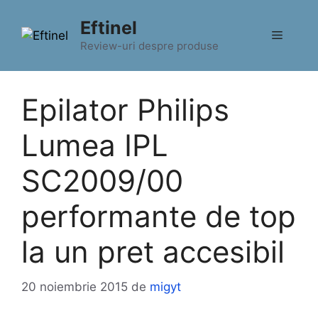
Sari
Eftinel
la
Meniu
conținut
Review-uri despre produse
Epilator Philips
Lumea IPL
SC2009/00
performante de top
la un pret accesibil
20 noiembrie 2015
de
migyt