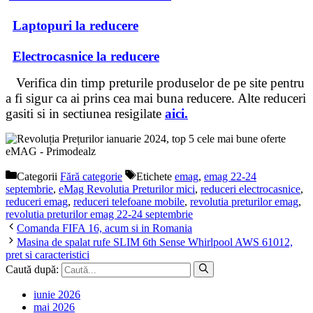
Laptopuri la reducere
Electrocasnice la reducere
Verifica din timp preturile produselor de pe site pentru
a fi sigur ca ai prins cea mai buna reducere. Alte reduceri
gasiti si in sectiunea resigilate
aici.
Categorii
Fără categorie
Etichete
emag
,
emag 22-24
septembrie
,
eMag Revolutia Preturilor mici
,
reduceri electrocasnice
,
reduceri emag
,
reduceri telefoane mobile
,
revolutia preturilor emag
,
revolutia preturilor emag 22-24 septembrie
Comanda FIFA 16, acum si in Romania
Masina de spalat rufe SLIM 6th Sense Whirlpool AWS 61012,
pret si caracteristici
Caută după:
iunie 2026
mai 2026