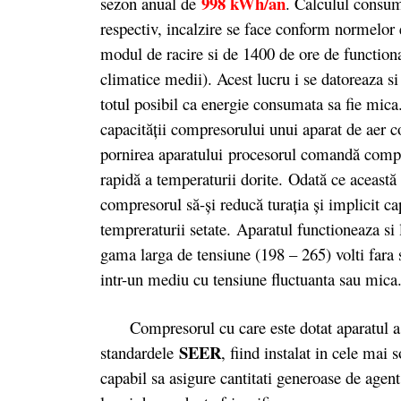
998 kWh/an
sezon anual de
. Calculul consumu
respectiv, incalzire se face conform normelor
modul de racire si de 1400 de ore de functiona
climatice medii). Acest lucru i se datoreaza 
totul posibil ca energie consumata sa fie mica
capacității compresorului unui aparat de aer c
pornirea aparatului procesorul comandă compre
rapidă a temperaturii dorite. Odată ce această
compresorul să-și reducă turația și implicit c
tempreraturii setate. Aparatul functioneaza si 
gama larga de tensiune (198 – 265) volti fara s
intr-un mediu cu tensiune fluctuanta sau mica
Compresorul cu care este dotat aparatul a fo
SEER
standardele
, fiind instalat in cele mai
capabil sa asigure cantitati generoase de agent 