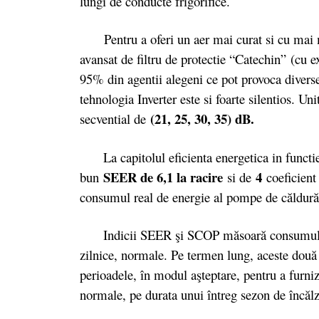
lungi de conducte frigorifice.
Pentru a oferi un aer mai curat si cu mai m
avansat de filtru de protectie “Catechin” (cu e
95% din agentii alegeni ce pot provoca divers
tehnologia Inverter este si foarte silentios. U
(21, 25, 30, 35) dB.
secvential de
La capitolul eficienta energetica in functie
SEER de 6,1 la racire
4
bun
si de
coeficien
consumul real de energie al pompe de căldur
Indicii SEER şi SCOP măsoară consumul anual
zilnice, normale. Pe termen lung, aceste două v
perioadele, în modul aşteptare, pentru a furniza
normale, pe durata unui întreg sezon de încălzi