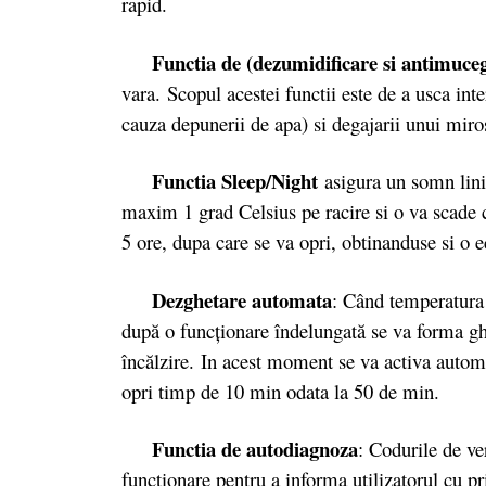
rapid.
Functia de (dezumidificare si antimuceg
vara. Scopul acestei functii este de a usca int
cauza depunerii de apa) si degajarii unui mir
Functia Sleep/Night
asigura un somn linis
maxim 1 grad Celsius pe racire si o va scade c
5 ore, dupa care se va opri, obtinanduse si o 
Dezghetare automata
: Când temperatura 
după o funcţionare îndelungată se va forma ghe
încălzire. In acest moment se va activa automa
opri timp de 10 min odata la 50 de min.
Functia de autodiagnoza
: Codurile de ve
functionare pentru a informa utilizatorul cu pri