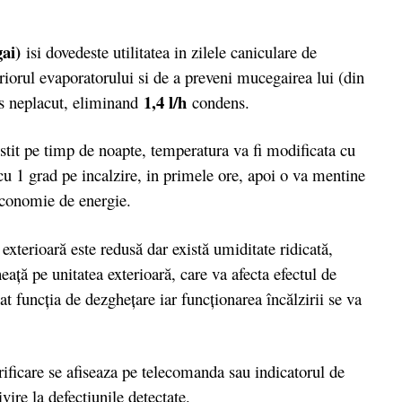
ai)
isi dovedeste utilitatea in zilele caniculare de
eriorul evaporatorului si de a preveni mucegairea lui (din
1,4 l/h
os neplacut, eliminand
condens.
tit pe timp de noapte, temperatura va fi modificata cu
u 1 grad pe incalzire, in primele ore, apoi o va mentine
economie de energie.
exterioară este redusă dar există umiditate ridicată,
aţă pe unitatea exterioară, care va afecta efectul de
t funcţia de dezgheţare iar funcţionarea încălzirii se va
rificare se afiseaza pe telecomanda sau indicatorul de
vire la defectiunile detectate.