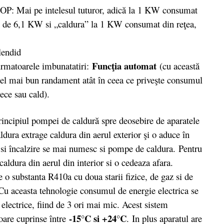
P: Mai pe intelesul tuturor, adică la 1 KW consumat
ig” de 6,1 KW si „caldura” la 1 KW consumat din reţea,
Funcţia automat
rmatoarele imbunatatiri:
(cu această
 cel mai bun randament atât în ceea ce priveşte consumul
rece sau cald).
rincipiul pompei de caldură spre deosebire de aparatele
ldura extrage caldura din aerul exterior şi o aduce în
re si încalzire se mai numesc si pompe de caldura. Pentru
 caldura din aerul din interior si o cedeaza afara.
e o substanta R410a cu doua starii fizice, de gaz si de
. Cu aceasta tehnologie consumul de energie electrica se
 electrice, fiind de 3 ori mai mic. Acest sistem
-15°C si +24°C
oare cuprinse între
. In plus aparatul are