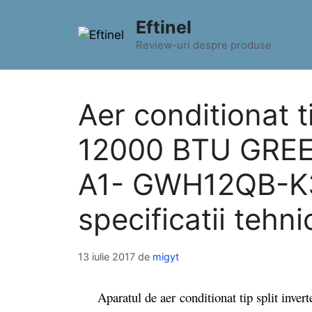
Sari
Eftinel
la
conținut
Review-uri despre produse
Aer conditionat ti
12000 BTU GREE
A1- GWH12QB-K3
specificatii tehni
13 iulie 2017
de
migyt
Aparatul de aer conditionat tip split i