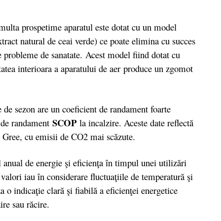
ulta prospetime aparatul este dotat cu un model
xtract natural de ceai verde) ce poate elimina cu succes
e probleme de sanatate. Acest model fiind dotat cu
nitatea interioara a aparatului de aer produce un zgomot
 de sezon are un coeficient de randament foarte
SCOP
t de randament
la incalzire. Aceste date reflectă
ă Gree, cu emisii de CO2 mai scăzute.
 de energie şi eficienţa în timpul unei utilizări
alori iau în considerare fluctuaţiile de temperatură şi
 o indicaţie clară şi fiabilă a eficienţei energetice
re sau răcire.