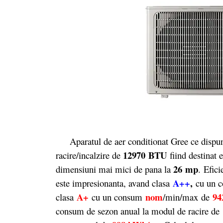
Aparatul de aer conditionat Gree ce dispune 
12970 BTU
racire/incalzire de
fiind destinat 
26 mp
dimensiuni mai mici de pana la
. Efici
A++
,
este impresionanta, avand clasa
cu un 
A+
nom
94
clasa
cu un consum
/min/max de
consum de sezon anual la modul de racire de