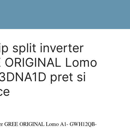
p split inverter
 ORIGINAL Lomo
DNA1D pret si
ce
nverter GREE ORIGINAL Lomo A1- GWH12QB-