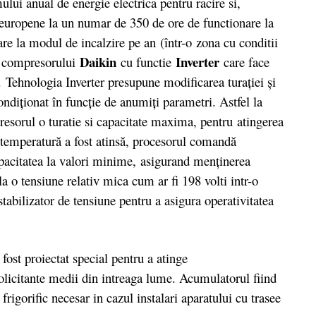
lui anual de energie electrica pentru racire si,
 europene la un numar de 350 de ore de functionare la
re la modul de incalzire pe an (într-o zona cu conditii
Daikin
Inverter
si compresorului
cu functie
care face
. Tehnologia Inverter presupune modificarea turației și
ondiționat în funcție de anumiți parametri. Astfel la
sorul o turatie si capacitate maxima, pentru atingerea
 temperatură a fost atinsă, procesorul comandă
apacitatea la valori minime, asigurand menținerea
la o tensiune relativ mica cum ar fi 198 volti intr-o
tabilizator de tensiune pentru a asigura operativitatea
.
st proiectat special pentru a atinge
 solicitante medii din intreaga lume. Acumulatorul fiind
frigorific necesar in cazul instalari aparatului cu trasee