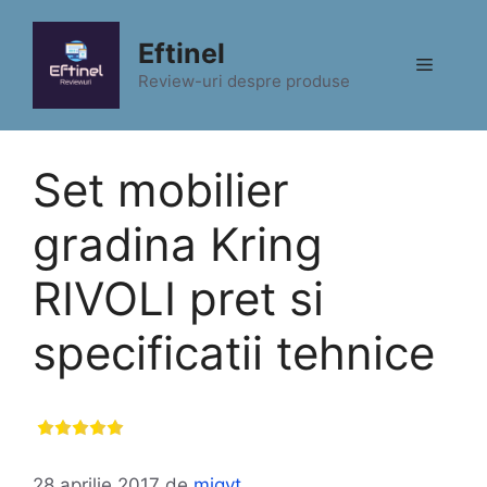
Sari
la
Eftinel
Meniu
conținut
Review-uri despre produse
Set mobilier
gradina Kring
RIVOLI pret si
specificatii tehnice
28 aprilie 2017
de
migyt